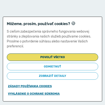
🍪
Môžeme, prosím, používať cookies?
S cieľom zabezpečenia správneho fungovania webovej
stránky a zlepšovania našich služieb používame cookies.
Prosíme o potvrdenie súhlasu alebo nastavenie Vašich
preferencií.
POVOLIŤ VŠETKO
ODMIETNUŤ
ZOBRAZIŤ DETAILY
ZÁSADY POUŽÍVANIA COOKIES
Copyright © 2011-2026
VYHLÁSENIE O OCHRANE SÚKROMIA
Ministerstvo financií Slovenskej republiky