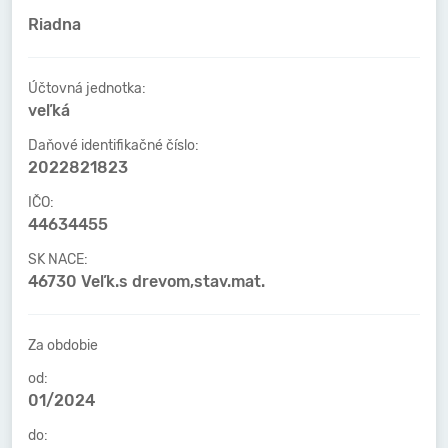
Riadna
Účtovná jednotka:
veľká
Daňové identifikačné číslo:
2022821823
IČO:
44634455
SK NACE:
46730 Veľk.s drevom,stav.mat.
Za obdobie
od:
01/2024
do: