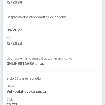
12/2024
Bezprostredne predchádzajúce obdobie
od:
01/2023
do:
12/2023
Obchodné meno (názov) účtovnej jednotky:
ONLINESTAVBA s.r.o.
Sídlo účtovnej jednotky
Ulica:
Veľkoblahovská cesta
Číslo:
72/33