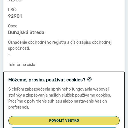
PSČ:
92901
Obec:
Dunajská Streda
Označenie obchodného registra a číslo zápisu obchodnej
spoločnosti:
-
Telefónne číslo:
-
🍪
Môžeme, prosím, používať cookies?
Faxové číslo:
-
S cieľom zabezpečenia správneho fungovania webovej
stránky a zlepšovania našich služieb používame cookies.
E-mailová adresa:
Prosíme o potvrdenie súhlasu alebo nastavenie Vašich
-
preferencií.
POVOLIŤ VŠETKO
Zostavená dňa: