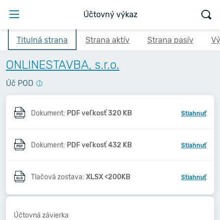
Účtovný výkaz
Titulná strana
Strana aktív
Strana pasív
Vý
ONLINESTAVBA, s.r.o.
Úč POD
Dokument:
PDF veľkosť 320 KB
Stiahnuť
Dokument:
PDF veľkosť 432 KB
Stiahnuť
Tlačová zostava:
XLSX <200KB
Stiahnuť
Účtovná závierka