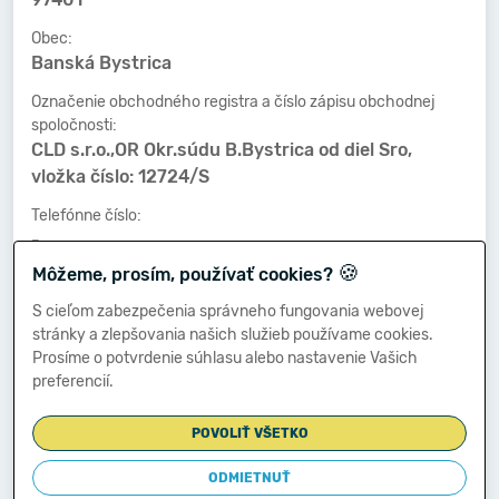
Obec:
Banská Bystrica
Označenie obchodného registra a číslo zápisu obchodnej
spoločnosti:
CLD s.r.o.,OR Okr.súdu B.Bystrica od diel Sro,
vložka číslo: 12724/S
Telefónne číslo:
-
🍪
Môžeme, prosím, používať cookies?
Faxové číslo:
-
S cieľom zabezpečenia správneho fungovania webovej
stránky a zlepšovania našich služieb používame cookies.
E-mailová adresa:
Prosíme o potvrdenie súhlasu alebo nastavenie Vašich
-
preferencií.
POVOLIŤ VŠETKO
Zostavená dňa:
08.05.2025
ODMIETNUŤ