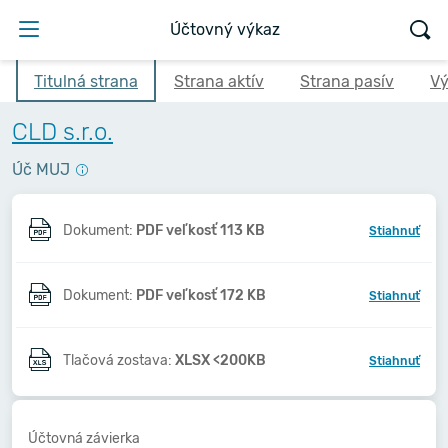
Účtovný výkaz
Titulná strana
Strana aktív
Strana pasív
Vý
CLD s.r.o.
Úč MUJ
Dokument:
PDF veľkosť 113 KB
Stiahnuť
Dokument:
PDF veľkosť 172 KB
Stiahnuť
Tlačová zostava:
XLSX <200KB
Stiahnuť
Účtovná závierka