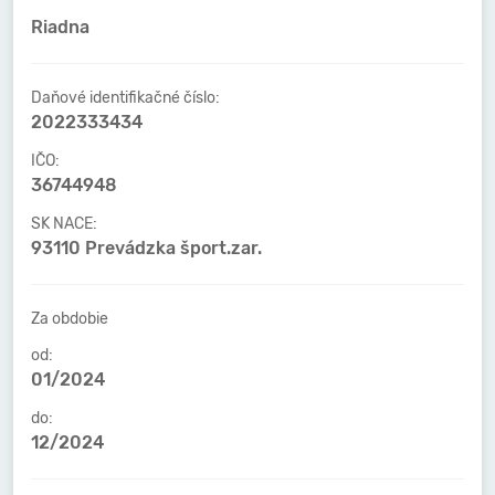
Riadna
Daňové identifikačné číslo:
2022333434
IČO:
36744948
SK NACE:
93110 Prevádzka šport.zar.
Za obdobie
od:
01/2024
do:
12/2024