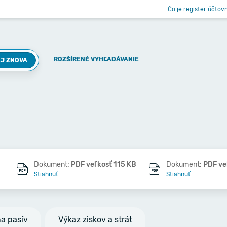
Čo je register účtov
ROZŠÍRENÉ VYHĽADÁVANIE
J ZNOVA
Dokument:
PDF veľkosť 115 KB
Dokument:
PDF ve
Stiahnuť
Stiahnuť
na pasív
Výkaz ziskov a strát