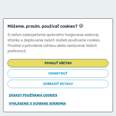
🍪
Môžeme, prosím, používať cookies?
S cieľom zabezpečenia správneho fungovania webovej
stránky a zlepšovania našich služieb používame cookies.
Prosíme o potvrdenie súhlasu alebo nastavenie Vašich
preferencií.
POVOLIŤ VŠETKO
ODMIETNUŤ
ZOBRAZIŤ DETAILY
ZÁSADY POUŽÍVANIA COOKIES
Copyright © 2011-2026
VYHLÁSENIE O OCHRANE SÚKROMIA
Ministerstvo financií Slovenskej republiky