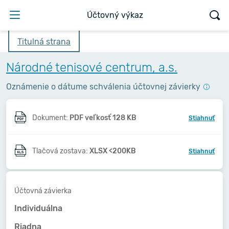
Účtovný výkaz
Titulná strana
Národné tenisové centrum, a.s.
Oznámenie o dátume schválenia účtovnej závierky
Dokument:
PDF veľkosť 128 KB
Stiahnuť
Tlačová zostava:
XLSX <200KB
Stiahnuť
Účtovná závierka
Individuálna
Riadna