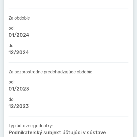
Za obdobie
od:
01/2024
do:
12/2024
Za bezprostredne predchádzajúce obdobie
od:
01/2023
do:
12/2023
Typ účtovnej jednotky:
Podnikateľský subjekt účtujúci v sústave