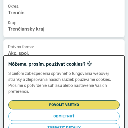
Okres:
Trenčín
Kraj:
Trenčiansky kraj
Právna forma:
Akc. spol.
🍪
Kat. veľkosti:
Môžeme, prosím, používať cookies?
250-499 zamestnancov
S cieľom zabezpečenia správneho fungovania webovej
Druh vlastníctva:
stránky a zlepšovania našich služieb používame cookies.
Štátne
Prosíme o potvrdenie súhlasu alebo nastavenie Vašich
preferencií.
Dátum vzniku:
POVOLIŤ VŠETKO
01.02.2006
ODMIETNUŤ
Dátum zániku:
-
ZOBRAZIŤ DETAILY