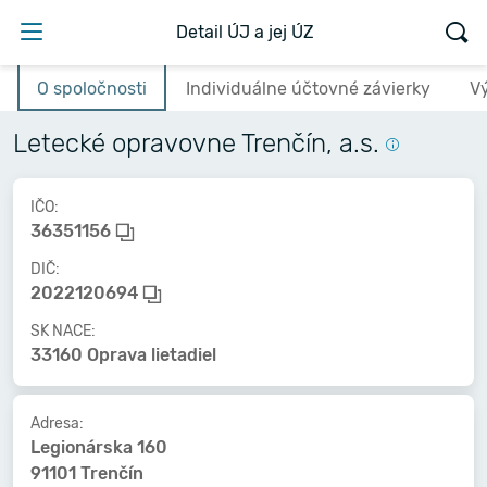
Detail ÚJ a jej ÚZ
O spoločnosti
Individuálne účtovné závierky
V
Letecké opravovne Trenčín, a.s.
IČO:
36351156
DIČ:
2022120694
SK NACE:
33160 Oprava lietadiel
Adresa:
Legionárska 160
91101 Trenčín