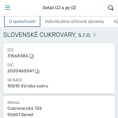
Detail ÚJ a jej ÚZ
O spoločnosti
Individuálne účtovné závierky
V
SLOVENSKÉ CUKROVARY, s.r.o.
IČO:
31568386
DIČ:
2020460541
SK NACE:
10810 Výroba cukru
Adresa:
Cukrovarská 726
92601 Sereď