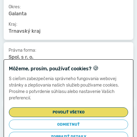
Okres:
Galanta
Kraj:
Trnavský kraj
Právna forma:
Spol. s r. o.
🍪
Kat. veľkosti:
Môžeme, prosím, používať cookies?
100-149 zamestnancov
S cieľom zabezpečenia správneho fungovania webovej
Druh vlastníctva:
stránky a zlepšovania našich služieb používame cookies.
Zahraničné
Prosíme o potvrdenie súhlasu alebo nastavenie Vašich
preferencií.
Dátum vzniku:
POVOLIŤ VŠETKO
01.08.1992
ODMIETNUŤ
Dátum zániku:
-
ZOBRAZIŤ DETAILY