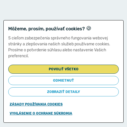
🍪
Môžeme, prosím, používať cookies?
S cieľom zabezpečenia správneho fungovania webovej
stránky a zlepšovania našich služieb používame cookies.
Prosíme o potvrdenie súhlasu alebo nastavenie Vašich
preferencií.
POVOLIŤ VŠETKO
ODMIETNUŤ
ZOBRAZIŤ DETAILY
ZÁSADY POUŽÍVANIA COOKIES
Copyright © 2011-2026
VYHLÁSENIE O OCHRANE SÚKROMIA
Ministerstvo financií Slovenskej republiky