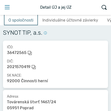
Detail ÚJ a jej ÚZ
O spoločnosti
Individuálne účtovné závierky
V
SYNOT TIP, a.s.
IČO:
36472565
DIČ:
2021570419
SK NACE:
92000 Činnosti herní
Adresa:
Továrenská štvrť 1467/24
05951 Poprad