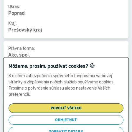
Okres:
Poprad
Kraj:
Prešovský kraj
Právna forma:
Akc. spol.
🍪
Kat. veľkosti:
Môžeme, prosím, používať cookies?
50-99 zamestnancov
S cieľom zabezpečenia správneho fungovania webovej
Druh vlastníctva:
stránky a zlepšovania našich služieb používame cookies.
Zahraničné
Prosíme o potvrdenie súhlasu alebo nastavenie Vašich
preferencií.
Dátum vzniku:
POVOLIŤ VŠETKO
20.04.2001
ODMIETNUŤ
Dátum zániku:
-
ZOBRAZIŤ DETAILY