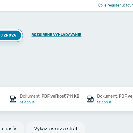
Čo je register účtov
ROZŠÍRENÉ VYHĽADÁVANIE
J ZNOVA
Dokument:
PDF veľkosť 711 KB
Dokument:
PDF ve
Stiahnuť
Stiahnuť
na pasív
Výkaz ziskov a strát