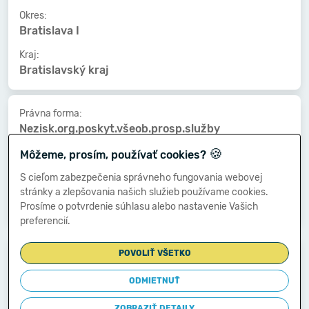
Okres:
Bratislava I
Kraj:
Bratislavský kraj
Právna forma:
Nezisk.org.poskyt.všeob.prosp.služby
🍪
Kat. veľkosti:
Môžeme, prosím, používať cookies?
nezistený
S cieľom zabezpečenia správneho fungovania webovej
Druh vlastníctva:
stránky a zlepšovania našich služieb používame cookies.
Združ.,p.strany,cirkvi
Prosíme o potvrdenie súhlasu alebo nastavenie Vašich
preferencií.
Dátum vzniku:
POVOLIŤ VŠETKO
18.05.2007
ODMIETNUŤ
Dátum zániku:
-
ZOBRAZIŤ DETAILY