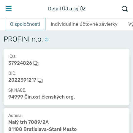
Detail ÚJ a jej ÚZ
O spoločnosti
Individuálne účtovné závierky
V
PROFINI n.o.
IČO:
37924826
DIČ:
2022391217
SK NACE:
94999 Čin.ost.členských org.
Adresa:
Malý trh 7089/2A
81108 Bratislava-Staré Mesto