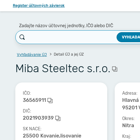
Register účtovných závierok
Zadajte názov účtovnej jednotky, IČO alebo DIČ
VYHĽADA
Detail ÚJ a jej ÚZ
Vyhľadávanie ÚJ
Miba Steeltec s.r.o.
IČO:
Adresa:
36565911
Hlavná
95201 
DIČ:
2021903939
Okres:
Nitra
SK NACE:
25500 Kovanie,lisovanie
Kraj: