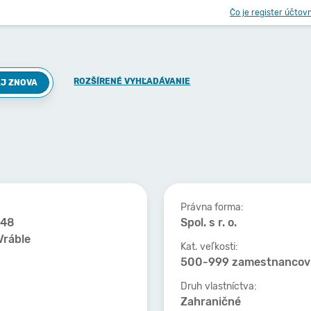
Čo je register účtov
ROZŠÍRENÉ VYHĽADÁVANIE
J ZNOVA
Právna forma:
 48
Spol. s r. o.
Vráble
Kat. veľkosti:
500-999 zamestnancov
Druh vlastníctva:
Zahraničné