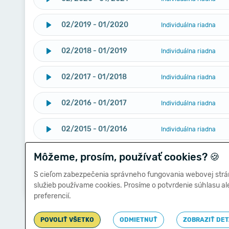
02/2019 - 01/2020
Individuálna riadna
02/2018 - 01/2019
Individuálna riadna
02/2017 - 01/2018
Individuálna riadna
02/2016 - 01/2017
Individuálna riadna
02/2015 - 01/2016
Individuálna riadna
Môžeme, prosím, používať cookies?
02/2014 - 01/2015
🍪
Individuálna riadna
S cieľom zabezpečenia správneho fungovania webovej strá
02/2013 - 01/2014
Individuálna riadna
služieb používame cookies. Prosíme o potvrdenie súhlasu a
preferencií.
POVOLIŤ VŠETKO
ODMIETNUŤ
ZOBRAZIŤ DET