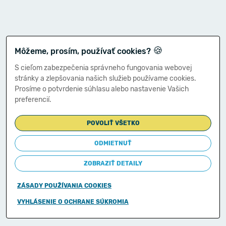
🍪
Môžeme, prosím, používať cookies?
S cieľom zabezpečenia správneho fungovania webovej
stránky a zlepšovania našich služieb používame cookies.
Prosíme o potvrdenie súhlasu alebo nastavenie Vašich
preferencií.
POVOLIŤ VŠETKO
ODMIETNUŤ
ZOBRAZIŤ DETAILY
ZÁSADY POUŽÍVANIA COOKIES
Copyright © 2011-2026
VYHLÁSENIE O OCHRANE SÚKROMIA
Ministerstvo financií Slovenskej republiky