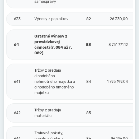
samosprávy
633
Výnosy z poplatkov
82
26 330,00
Ostatné výnosy z
prevádzkovej
64
83
3 751 771,12
činnosti (r. 084 až r.
089)
Tržby z predaja
dlhodobého
641
nehmotného majetku a
84
1 795 199,04
dlhodobého hmotného
majetku
Tržby z predaja
642
85
materiálu
Zmluvné pokuty,
644
penále a úroky z
86
96 196,00