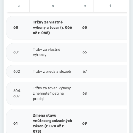
a
b
c
1
Tržby za vlastné
60
výkony a tovar (r. 066
65
až r. 068)
Tržby za vlastné
601
66
výrobky
602
Tržby z predaja služieb
67
Tržby za tovar, Výnosy
604,
z nehnuteľnosti na
68
607
predaj
Zmena stavu
vnútroorganizačných
61
69
zásob (r. 070 až r.
073)