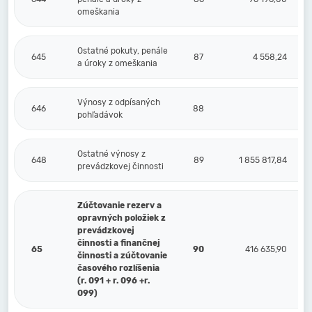
omeškania
Ostatné pokuty, penále
645
87
4 558,24
a úroky z omeškania
Výnosy z odpísaných
646
88
pohľadávok
Ostatné výnosy z
648
89
1 855 817,84
prevádzkovej činnosti
Zúčtovanie rezerv a
opravných položiek z
prevádzkovej
činnosti a finančnej
65
90
416 635,90
činnosti a zúčtovanie
časového rozlíšenia
(r. 091 + r. 096 +r.
099)