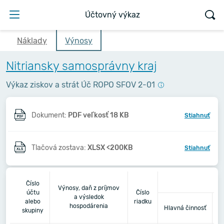
Účtovný výkaz
Náklady
Výnosy
Nitriansky samosprávny kraj
Výkaz ziskov a strát Úč ROPO SFOV 2-01
Dokument:
PDF veľkosť 18 KB
Stiahnuť
Tlačová zostava:
XLSX <200KB
Stiahnuť
Číslo
Výnosy, daň z príjmov
účtu
Číslo
a výsledok
alebo
riadku
P
hospodárenia
Hlavná činnosť
skupiny