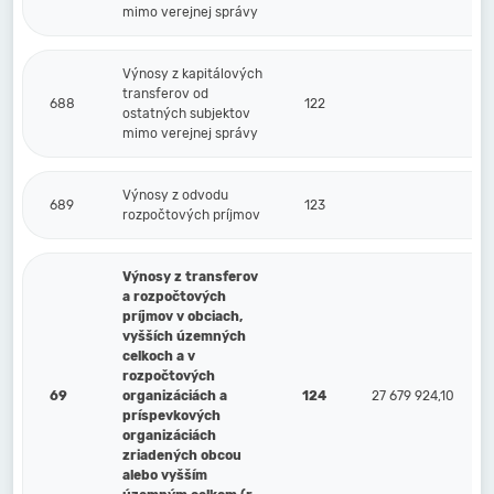
mimo verejnej správy
Výnosy z kapitálových
transferov od
688
122
ostatných subjektov
mimo verejnej správy
Výnosy z odvodu
689
123
rozpočtových príjmov
Výnosy z transferov
a rozpočtových
príjmov v obciach,
vyšších územných
celkoch a v
rozpočtových
69
organizáciách a
124
27 679 924,10
príspevkových
organizáciách
zriadených obcou
alebo vyšším