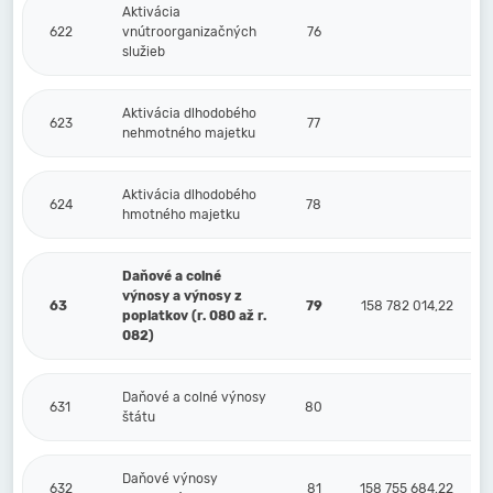
Aktivácia
622
vnútroorganizačných
76
služieb
Aktivácia dlhodobého
623
77
nehmotného majetku
Aktivácia dlhodobého
624
78
hmotného majetku
Daňové a colné
výnosy a výnosy z
63
79
158 782 014,22
poplatkov (r. 080 až r.
082)
Daňové a colné výnosy
631
80
štátu
Daňové výnosy
632
81
158 755 684,22