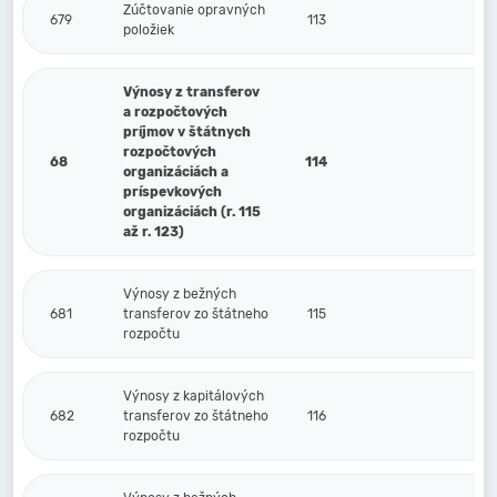
Zúčtovanie opravných
679
113
položiek
Výnosy z transferov
a rozpočtových
príjmov v štátnych
rozpočtových
68
114
organizáciách a
príspevkových
organizáciách (r. 115
až r. 123)
Výnosy z bežných
681
transferov zo štátneho
115
rozpočtu
Výnosy z kapitálových
682
transferov zo štátneho
116
rozpočtu