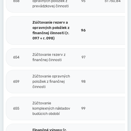
658
opravných položiek z
95
51 750,84
prevádzkovej činnosti
Zúčtovanie rezerv a
opravných položiek z
96
finančnej činnosti (r.
097 + r. 098)
Zúčtovanie rezerv z
654
97
finančnej činnosti
Zúčtovanie opravných
659
položiek z finančnej
98
činnosti
Zúčtovanie
655
komplexných nákladov
99
budúcich období
Finančné výnosy (r.