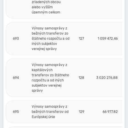
zriadených obcou
alebo vyšším
územným celkom
Výnosy samosprávy z
bežných transferov zo
693
štátneho rozpočtu a od
127
1 059 472,46
iných subjektov
verejnej správy
Výnosy samosprávy z
kapitálových
transferov zo štátneho
694
128
3 020 276,88
rozpočtu a od iných
subjektov verejnej
správy
Výnosy samosprávy z
695
bežných transferov od
129
66 977,82
Európskej únie