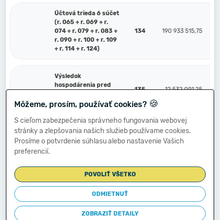
Účtová trieda 6 súčet
(r. 065 + r. 069 + r.
074 + r. 079 + r. 083 +
134
190 933 515,75
r. 090 + r. 100 + r. 109
+ r. 114 + r. 124)
Výsledok
hospodárenia pred
135
12 532 091,25
zdanením (r. 134
🍪
mínus r. 064) (+/-)
Môžeme, prosím, používať cookies?
S cieľom zabezpečenia správneho fungovania webovej
stránky a zlepšovania našich služieb používame cookies.
591
Splatná daň z príjmov
136
57 592,33
Prosíme o potvrdenie súhlasu alebo nastavenie Vašich
preferencií.
Dodatočne platená daň
595
137
z príjmov
POVOLIŤ VŠETKO
Výsledok
ODMIETNUŤ
hospodárenia po
138
12 474 498,92
zdanení r. 135 mínus
ZOBRAZIŤ DETAILY