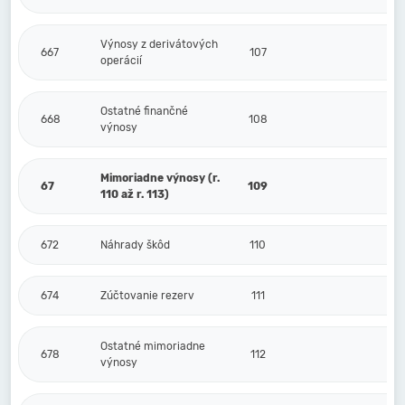
Výnosy z derivátových
667
107
operácií
Ostatné finančné
668
108
výnosy
Mimoriadne výnosy (r.
67
109
110 až r. 113)
672
Náhrady škôd
110
674
Zúčtovanie rezerv
111
Ostatné mimoriadne
678
112
výnosy