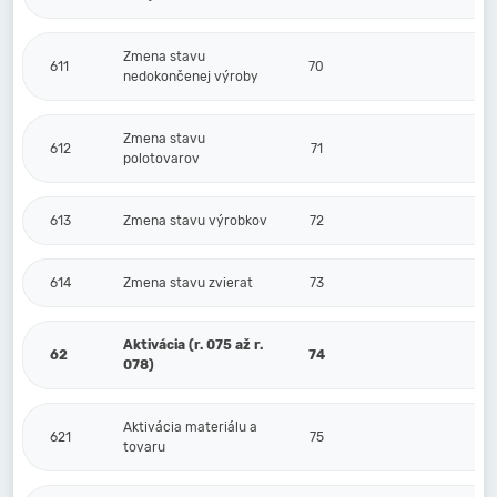
Zmena stavu
611
70
nedokončenej výroby
Zmena stavu
612
71
polotovarov
613
Zmena stavu výrobkov
72
614
Zmena stavu zvierat
73
Aktivácia (r. 075 až r.
62
74
078)
Aktivácia materiálu a
621
75
tovaru