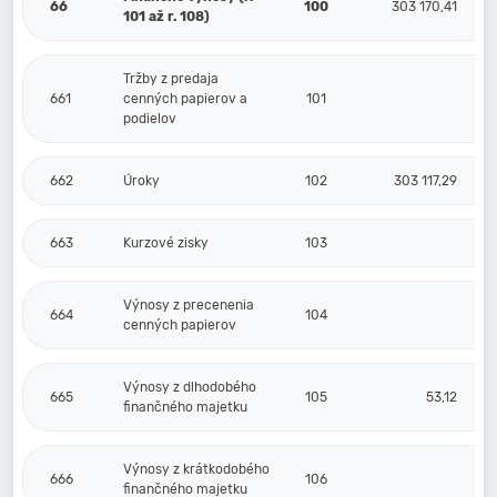
66
100
303 170,41
101 až r. 108)
Tržby z predaja
661
cenných papierov a
101
podielov
662
Úroky
102
303 117,29
663
Kurzové zisky
103
Výnosy z precenenia
664
104
cenných papierov
Výnosy z dlhodobého
665
105
53,12
finančného majetku
Výnosy z krátkodobého
666
106
finančného majetku