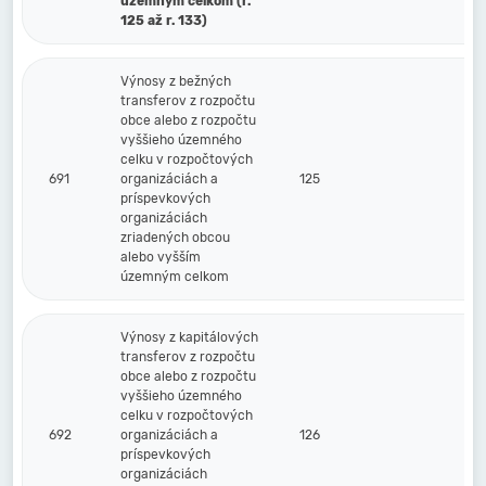
územným celkom (r.
125 až r. 133)
Výnosy z bežných
transferov z rozpočtu
obce alebo z rozpočtu
vyššieho územného
celku v rozpočtových
691
organizáciách a
125
príspevkových
organizáciách
zriadených obcou
alebo vyšším
územným celkom
Výnosy z kapitálových
transferov z rozpočtu
obce alebo z rozpočtu
vyššieho územného
celku v rozpočtových
692
organizáciách a
126
príspevkových
organizáciách