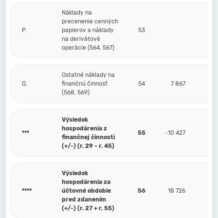
Náklady na
precenenie cenných
P.
papierov a náklady
53
na derivátové
operácie (564, 567)
Ostatné náklady na
Q.
finančnú činnosť
54
7 867
(568, 569)
Výsledok
hospodárenia z
***
55
-10 427
finančnej činnosti
(+/-) (r. 29 - r. 45)
Výsledok
hospodárenia za
****
účtovné obdobie
56
18 726
pred zdanením
(+/-) (r. 27 + r. 55)