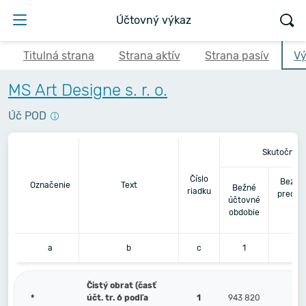
Účtovný výkaz
Titulná strana
Strana aktív
Strana pasív
Vý
MS Art Designe s. r. o.
Úč POD
Skutočnosť
Číslo
Bezpr
Označenie
Text
Bežné
riadku
predch
účtovné
úč
obdobie
ob
a
b
c
1
Čistý obrat (časť
*
účt. tr. 6 podľa
1
943 820