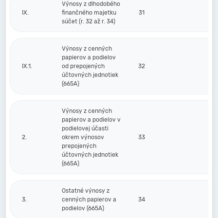
Výnosy z dlhodobého
IX.
finančného majetku
31
súčet (r. 32 až r. 34)
Výnosy z cenných
papierov a podielov
IX.1.
od prepojených
32
účtovných jednotiek
(665A)
Výnosy z cenných
papierov a podielov v
podielovej účasti
2.
okrem výnosov
33
prepojených
účtovných jednotiek
(665A)
Ostatné výnosy z
3.
cenných papierov a
34
podielov (665A)