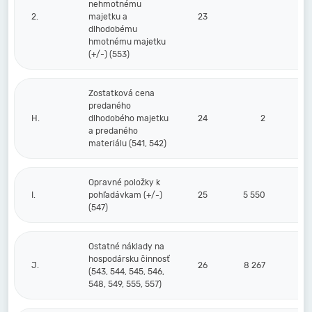
nehmotnému
2.
majetku a
23
dlhodobému
hmotnému majetku
(+/-) (553)
Zostatková cena
predaného
H.
dlhodobého majetku
24
2
a predaného
materiálu (541, 542)
Opravné položky k
I.
pohľadávkam (+/-)
25
5 550
(547)
Ostatné náklady na
hospodársku činnosť
J.
26
8 267
(543, 544, 545, 546,
548, 549, 555, 557)