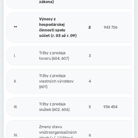
zákona)
Výnosy z
hospodárskej
**
2
943 756
činnosti spolu
súčet (r. 03 až r. 09)
Tržby z predaja
I.
3
tovaru (604, 607)
Tržby z predaja
II.
vlastných výrobkov
4
(601)
Tržby z predaja
III.
5
936 454
služieb (602, 606)
Zmeny stavu
vnútroorganizačných
IV.
6