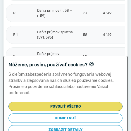
Daň z príjmov (r. 58 +
R.
57
4 149
r. 59)
Daň z príjmov splatná
R.1.
58
4 149
(591, 595)
Daň z príjmov
2.
59
odložená (+/-) (592)
🍪
Môžeme, prosím, používať cookies?
S cieľom zabezpečenia správneho fungovania webovej
Prevod podielov na
stránky a zlepšovania našich služieb používame cookies.
výsledku
S.
hospodárenia
60
Prosíme o potvrdenie súhlasu alebo nastavenie Vašich
spoločníkom (+/-
preferencií.
596)
POVOLIŤ VŠETKO
Výsledok
hospodárenia za
ODMIETNUŤ
****
účtovné obdobie po
61
14 577
zdanení (+/-) (r. 56
ZOBRAZIŤ DETAILY