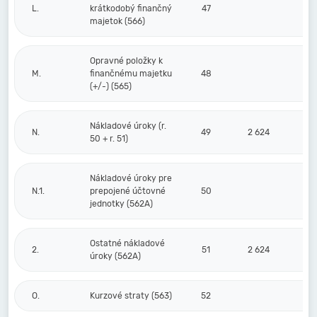
L.
krátkodobý finančný
47
majetok (566)
Opravné položky k
M.
finančnému majetku
48
(+/-) (565)
Nákladové úroky (r.
N.
49
2 624
50 + r. 51)
Nákladové úroky pre
N.1.
prepojené účtovné
50
jednotky (562A)
Ostatné nákladové
2.
51
2 624
úroky (562A)
O.
Kurzové straty (563)
52