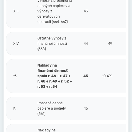
Výnosy z precenenia
cenných papierov a
XIII.
výnosy z
43
derivátových
operácií (664, 667)
Ostatné výnosy z
XIV.
finančnej činnosti
44
49
(668)
Náklady na
finančnú činnosť
**.
spolu r. 46 + r. 47 +
45
10 491
r. 48 + r. 49 + r. 52 +
r. 53 + r. 54
Predané cenné
K.
papiere a podiely
46
(561)
Náklady na