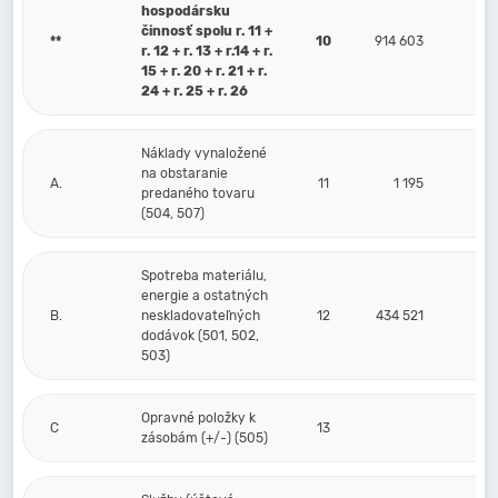
hospodársku
činnosť spolu r. 11 +
**
10
914 603
r. 12 + r. 13 + r.14 + r.
15 + r. 20 + r. 21 + r.
24 + r. 25 + r. 26
Náklady vynaložené
na obstaranie
A.
11
1 195
predaného tovaru
(504, 507)
Spotreba materiálu,
energie a ostatných
B.
neskladovateľných
12
434 521
dodávok (501, 502,
503)
Opravné položky k
C
13
zásobám (+/-) (505)