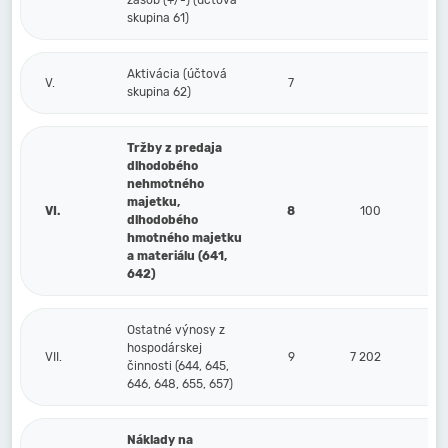
zásob (+/-) (účtová
skupina 61)
Aktivácia (účtová
V.
7
skupina 62)
Tržby z predaja
dlhodobého
nehmotného
majetku,
VI.
8
100
dlhodobého
hmotného majetku
a materiálu (641,
642)
Ostatné výnosy z
hospodárskej
VII.
9
7 202
činnosti (644, 645,
646, 648, 655, 657)
Náklady na