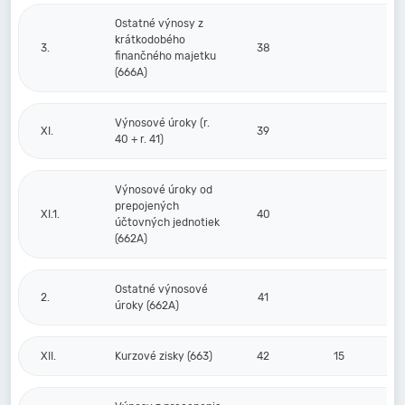
Ostatné výnosy z
krátkodobého
3.
38
finančného majetku
(666A)
Výnosové úroky (r.
XI.
39
40 + r. 41)
Výnosové úroky od
prepojených
XI.1.
40
účtovných jednotiek
(662A)
Ostatné výnosové
2.
41
úroky (662A)
XII.
Kurzové zisky (663)
42
15