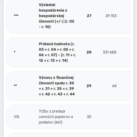
Výsledok
hospodárenia z
***
hospodárskej
27
29 153
činnosti (+/-) (r. 02
- r. 10)
Pridaná hodnota (r.
03 + r. 04 + r. 05 + r.
*
28
331 688
06 + r. 07) - (r. 11 + r.
12 + r. 13 + r. 14)
Výnosy z finančnej
činnosti spolu r. 30
**
29
64
+ r. 31 + r. 35 + r. 39
+ r. 42 + r. 43 + r. 44
Tržby z predaja
VIII.
cenných papierov a
30
podielov (661)