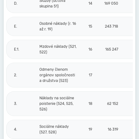
Služby (účtová
D.
14
169 050
skupina 51)
Osobné náklady (r. 16
E.
15
243 718
až r. 19)
Mzdové náklady (521,
E.1.
16
165 247
522)
Odmeny členom
2.
orgánov spoločnosti
17
a družstva (523)
Náklady na sociálne
3.
poistenie (524, 525,
18
62 152
526)
Sociálne náklady
4.
19
16 319
(527, 528)