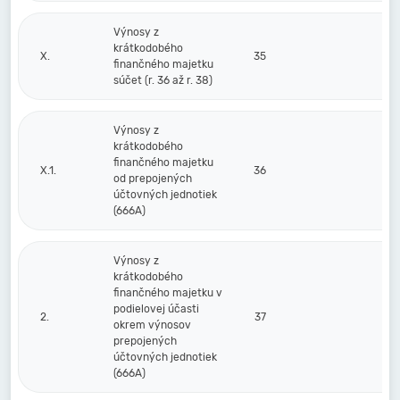
Výnosy z
krátkodobého
X.
35
finančného majetku
súčet (r. 36 až r. 38)
Výnosy z
krátkodobého
finančného majetku
X.1.
36
od prepojených
účtovných jednotiek
(666A)
Výnosy z
krátkodobého
finančného majetku v
podielovej účasti
2.
37
okrem výnosov
prepojených
účtovných jednotiek
(666A)