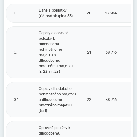
Dane a poplatky
F.
20
13 584
(účtová skupina 53)
Odpisy a opravné
položky k
dlhodobému
nehmotnému
G.
21
38 716
majetku a
dlhodobému
hmotnému majetku
(r. 22 + r. 23)
Odpisy dlhodobého
nehmotného majetku
G.1.
a dlhodobého
22
38 716
hmotného majetku
(551)
Opravné položky k
dlhodobému