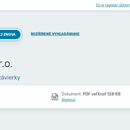
Čo je register účtov
ROZŠÍRENÉ VYHĽADÁVANIE
J ZNOVA
.o.
závierky
Dokument:
PDF veľkosť 128 KB
Stiahnuť