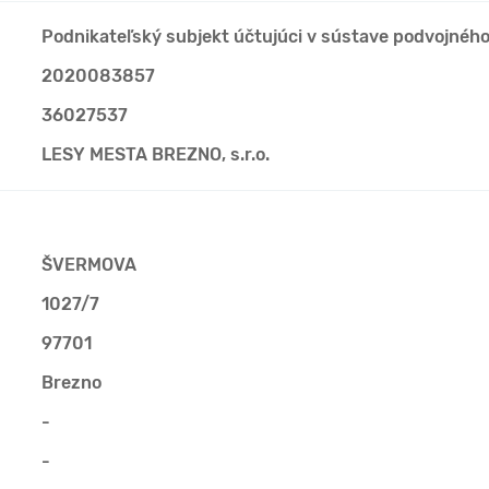
Podnikateľský subjekt účtujúci v sústave podvojnéh
2020083857
36027537
LESY MESTA BREZNO, s.r.o.
ŠVERMOVA
1027/7
97701
Brezno
-
-