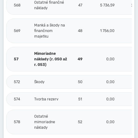
Ostatné finančné
568
47
5 736,59
2 0
náklady
Manká a škody na
569
finančnom
48
1 756,00
4
majetku
Mimoriadne
57
náklady (r. 050 až
49
0,00
r. 053)
572
Škody
50
0,00
574
Tvorba rezerv
51
0,00
Ostatné
578
mimoriadne
52
0,00
náklady