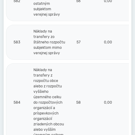
582
56
0,00
ostatným
subjektom
verejnej správy
Náklady na
transfery zo
583
štátneho rozpočtu
57
0,00
subjektom mimo
verejnej správy
Náklady na
transfery z
rozpočtu obce
alebo z rozpočtu
vyššieho
územného celku
584
do rozpočtových
58
0,00
organizácií a
príspevkových
organizácií
zriadených obcou
alebo vyšším