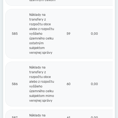
územným celkom
Náklady na
transfery z
rozpočtu obce
alebo z rozpočtu
585
vyššieho
59
0,00
územného celku
ostatným
subjektom
verejnej správy
Náklady na
transfery z
rozpočtu obce
alebo z rozpočtu
586
60
0,00
vyššieho
územného celku
subjektom mimo
verejnej správy
Náklady na
587
61
0,00