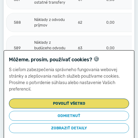
ostatné transfery
Náklady z odvodu
588
62
0,00
príjmov
Náklady z
589
budúceho odvodu
63
0,00
príjmov
🍪
Môžeme, prosím, používať cookies?
S cieľom zabezpečenia správneho fungovania webovej
Účtové skupiny
stránky a zlepšovania našich služieb používame cookies.
50 - 58 celkom
súčet (r.001 +
Prosíme o potvrdenie súhlasu alebo nastavenie Vašich
r.006 + r.011 +
64
1 272 564,06
230 5
preferencií.
r.017 + r.021 +
r.029 + r.040 +
POVOLIŤ VŠETKO
r.049 + r.054)
ODMIETNUŤ
Kontrolné číslo
súčet (r. 001 až r.
994
ZOBRAZIŤ DETAILY
064)