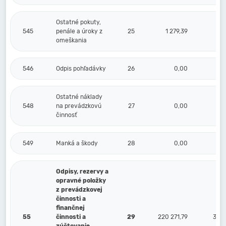
Ostatné pokuty,
545
penále a úroky z
25
1 279,39
4
omeškania
546
Odpis pohľadávky
26
0,00
Ostatné náklady
548
na prevádzkovú
27
0,00
činnosť
549
Manká a škody
28
0,00
Odpisy, rezervy a
opravné položky
z prevádzkovej
činnosti a
finančnej
55
činnosti a
29
220 271,79
34 7