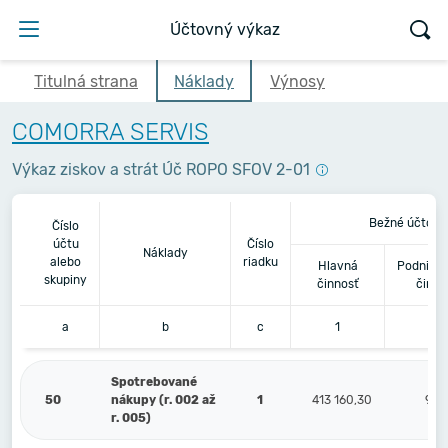
Účtovný výkaz
Titulná strana
Náklady
Výnosy
COMORRA SERVIS
Výkaz ziskov a strát Úč ROPO SFOV 2-01
Bežné účtovn
Číslo
účtu
Číslo
Náklady
alebo
riadku
Hlavná
Podnikat
skupiny
činnosť
činno
a
b
c
1
2
Spotrebované
50
nákupy (r. 002 až
1
413 160,30
95 7
r. 005)