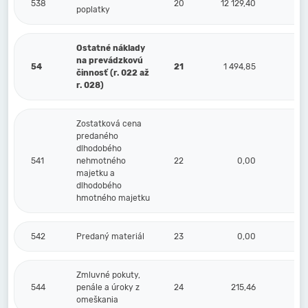
538
20
12 129,40
9
poplatky
Ostatné náklady
na prevádzkovú
54
21
1 494,85
4
činnosť (r. 022 až
r. 028)
Zostatková cena
predaného
dlhodobého
541
nehmotného
22
0,00
majetku a
dlhodobého
hmotného majetku
542
Predaný materiál
23
0,00
Zmluvné pokuty,
544
penále a úroky z
24
215,46
omeškania