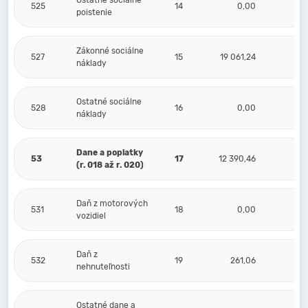
Ostatné sociálne
525
14
0,00
poistenie
Zákonné sociálne
527
15
19 061,24
3 6
náklady
Ostatné sociálne
528
16
0,00
náklady
Dane a poplatky
53
17
12 390,46
9
(r. 018 až r. 020)
Daň z motorových
531
18
0,00
vozidiel
Daň z
532
19
261,06
nehnuteľnosti
Ostatné dane a