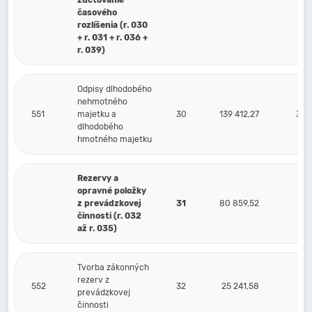
zúčtovanie
časového
rozlíšenia (r. 030
+ r. 031 + r. 036 +
r. 039)
Odpisy dlhodobého
nehmotného
551
majetku a
30
139 412,27
30 9
dlhodobého
hmotného majetku
Rezervy a
opravné položky
z prevádzkovej
31
80 859,52
3 8
činnosti (r. 032
až r. 035)
Tvorba zákonných
rezerv z
552
32
25 241,58
3 8
prevádzkovej
činnosti