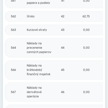
561
41
0,00
papiere a podiely
562
Úroky
42
62,75
563
Kurzové straty
43
0,00
Náklady na
564
precenenie
44
0,00
cenných papierov
Náklady na
566
krátkodobý
45
0,00
finančný majetok
Náklady na
567
derivátové
46
0,00
operácie