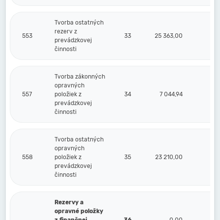
Tvorba ostatných
rezerv z
553
33
25 363,00
prevádzkovej
činnosti
Tvorba zákonných
opravných
557
položiek z
34
7 044,94
prevádzkovej
činnosti
Tvorba ostatných
opravných
558
položiek z
35
23 210,00
prevádzkovej
činnosti
Rezervy a
opravné položky