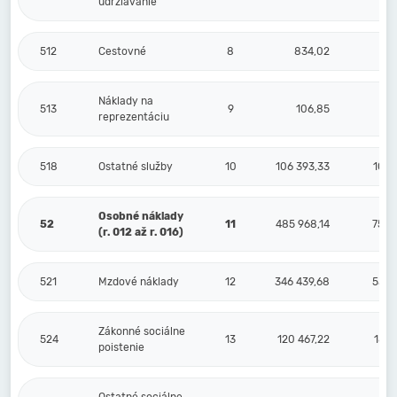
udržiavanie
512
Cestovné
8
834,02
1
Náklady na
513
9
106,85
reprezentáciu
518
Ostatné služby
10
106 393,33
10 8
Osobné náklady
52
11
485 968,14
75 8
(r. 012 až r. 016)
521
Mzdové náklady
12
346 439,68
53 5
Zákonné sociálne
524
13
120 467,22
18 6
poistenie