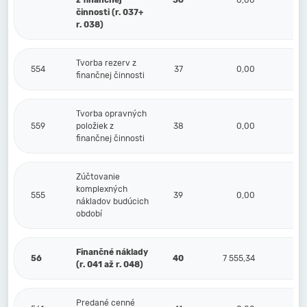
z finančnej
36
0,00
činnosti (r. 037+
r. 038)
Tvorba rezerv z
554
37
0,00
finančnej činnosti
Tvorba opravných
559
položiek z
38
0,00
finančnej činnosti
Zúčtovanie
komplexných
555
39
0,00
nákladov budúcich
období
Finančné náklady
56
40
7 555,34
2 4
(r. 041 až r. 048)
Predané cenné