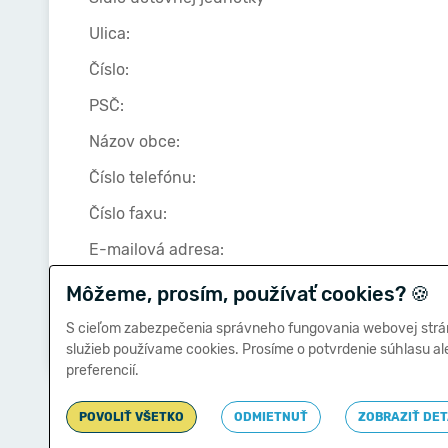
Ulica:
Číslo:
PSČ:
Názov obce:
Číslo telefónu:
Číslo faxu:
E-mailová adresa:
Môžeme, prosím, používať cookies?
🍪
Zostavená dňa:
S cieľom zabezpečenia správneho fungovania webovej strá
služieb používame cookies. Prosíme o potvrdenie súhlasu a
preferencií.
POVOLIŤ VŠETKO
ODMIETNUŤ
ZOBRAZIŤ DET