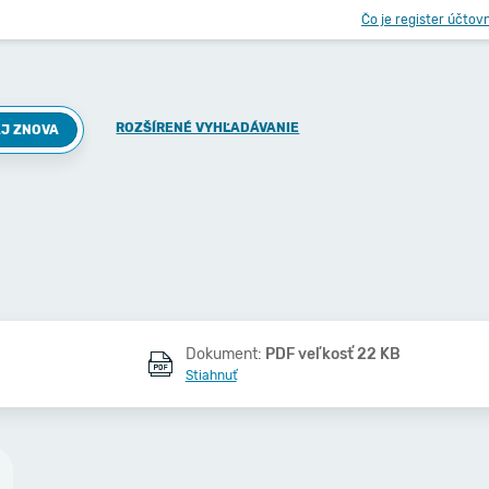
Čo je register účtov
ROZŠÍRENÉ VYHĽADÁVANIE
J ZNOVA
Dokument:
PDF veľkosť 22 KB
Stiahnuť