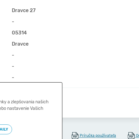
Dravce 27
-
05314
Dravce
-
-
-
-
nky a zlepšovania našich
lebo nastavenie Vašich
AILY
Príručka používateľa
O
🍪
Správa cookies