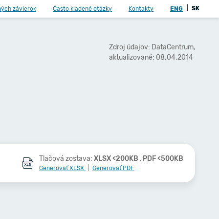
|
SK
ných závierok
Často kladené otázky
Kontakty
ENG
Zdroj údajov: DataCentrum,
aktualizované: 08.04.2014
Tlačová zostava:
XLSX <200KB
,
PDF <500KB
Generovať XLSX
|
Generovať PDF