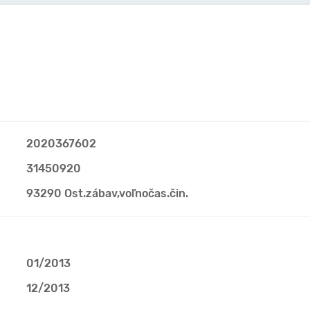
2020367602
31450920
93290 Ost.zábav,voľnočas.čin.
01/2013
12/2013