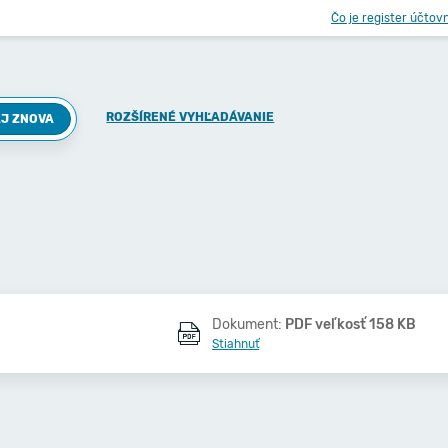
Čo je register účtov
ROZŠÍRENÉ VYHĽADÁVANIE
J ZNOVA
Dokument:
PDF veľkosť 158 KB
Stiahnuť