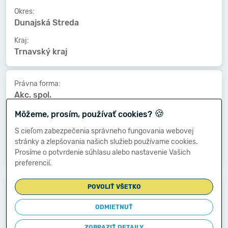
Okres:
Dunajská Streda
Kraj:
Trnavský kraj
Právna forma:
Akc. spol.
🍪
Kat. veľkosti:
Môžeme, prosím, používať cookies?
100-149 zamestnancov
S cieľom zabezpečenia správneho fungovania webovej
Druh vlastníctva:
stránky a zlepšovania našich služieb používame cookies.
Vlast.územnej samosprávy
Prosíme o potvrdenie súhlasu alebo nastavenie Vašich
preferencií.
Dátum vzniku:
POVOLIŤ VŠETKO
29.09.1994
ODMIETNUŤ
Dátum zániku:
-
ZOBRAZIŤ DETAILY