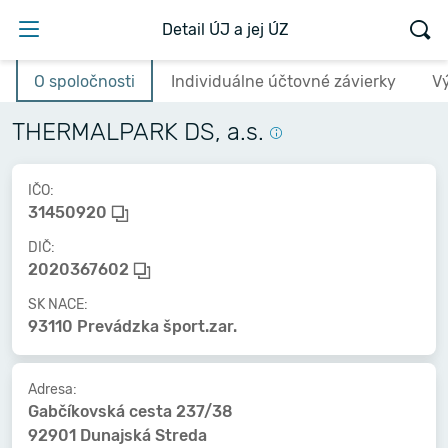
Detail ÚJ a jej ÚZ
O spoločnosti
Individuálne účtovné závierky
V
THERMALPARK DS, a.s.
IČO:
31450920
DIČ:
2020367602
SK NACE:
93110 Prevádzka šport.zar.
Adresa:
Gabčíkovská cesta 237/38
92901 Dunajská Streda