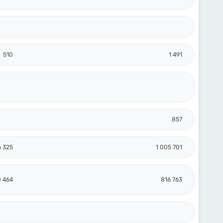
510
1 491
857
 325
1 005 701
0 464
816 763