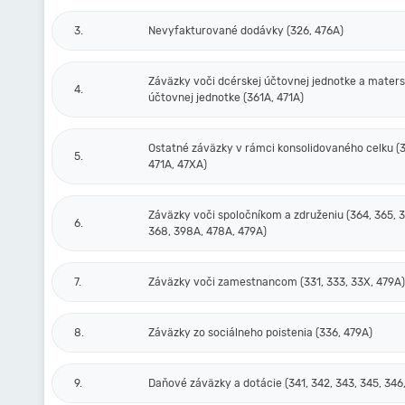
3.
Nevyfakturované dodávky (326, 476A)
Záväzky voči dcérskej účtovnej jednotke a maters
4.
účtovnej jednotke (361A, 471A)
Ostatné záväzky v rámci konsolidovaného celku (
5.
471A, 47XA)
Záväzky voči spoločníkom a združeniu (364, 365, 3
6.
368, 398A, 478A, 479A)
7.
Záväzky voči zamestnancom (331, 333, 33X, 479A)
8.
Záväzky zo sociálneho poistenia (336, 479A)
9.
Daňové záväzky a dotácie (341, 342, 343, 345, 346,