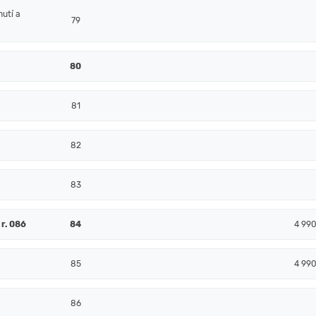
nutí a
79
80
81
82
83
r. 086
84
4 99
85
4 99
86