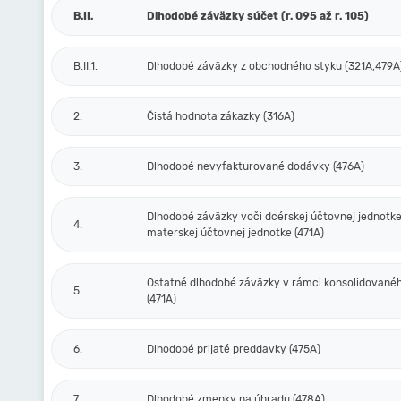
B.II.
Dlhodobé záväzky súčet (r. 095 až r. 105)
B.II.1.
Dlhodobé záväzky z obchodného styku (321A,479A
2.
Čistá hodnota zákazky (316A)
3.
Dlhodobé nevyfakturované dodávky (476A)
Dlhodobé záväzky voči dcérskej účtovnej jednotke
4.
materskej účtovnej jednotke (471A)
Ostatné dlhodobé záväzky v rámci konsolidovanéh
5.
(471A)
6.
Dlhodobé prijaté preddavky (475A)
7.
Dlhodobé zmenky na úhradu (478A)