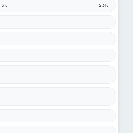
510
2 348