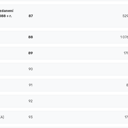
 zdanení
088 + r.
87
52
88
1 07
89
17
90
91
92
XA)
93
17