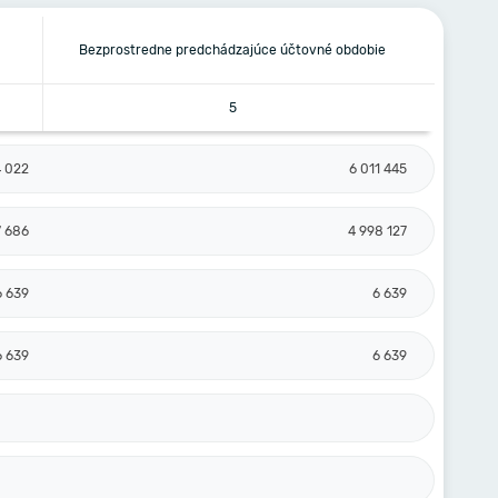
Bezprostredne predchádzajúce účtovné obdobie
5
4 022
6 011 445
7 686
4 998 127
6 639
6 639
6 639
6 639