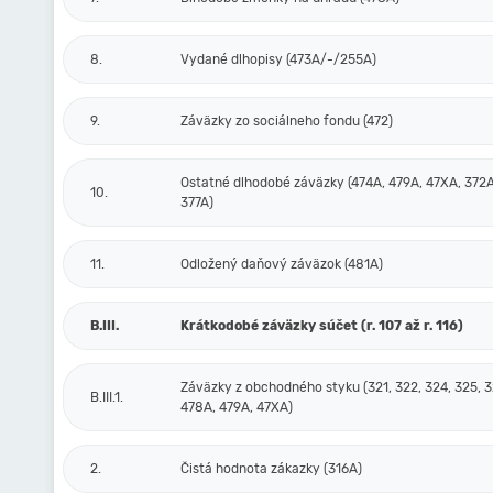
8.
Vydané dlhopisy (473A/-/255A)
9.
Záväzky zo sociálneho fondu (472)
Ostatné dlhodobé záväzky (474A, 479A, 47XA, 372A
10.
377A)
11.
Odložený daňový záväzok (481A)
B.III.
Krátkodobé záväzky súčet (r. 107 až r. 116)
Záväzky z obchodného styku (321, 322, 324, 325, 3
B.III.1.
478A, 479A, 47XA)
2.
Čistá hodnota zákazky (316A)