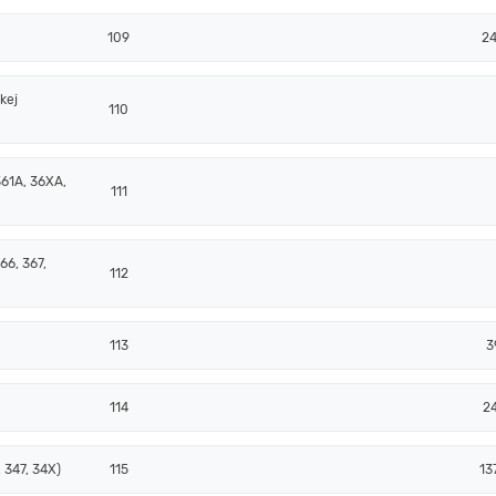
109
24
kej
110
361A, 36XA,
111
66, 367,
112
113
3
114
2
 347, 34X)
115
13