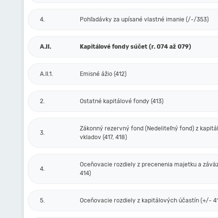
4.
Pohľadávky za upísané vlastné imanie (/-/353)
A.II.
Kapitálové fondy súčet (r. 074 až 079)
A.II.1.
Emisné ážio (412)
2.
Ostatné kapitálové fondy (413)
Zákonný rezervný fond (Nedeliteľný fond) z kapit
3.
vkladov (417, 418)
Oceňovacie rozdiely z precenenia majetku a závä
4.
414)
5.
Oceňovacie rozdiely z kapitálových účastín (+/- 4