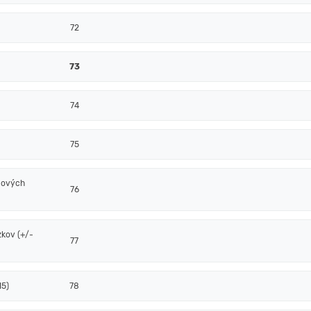
72
73
74
75
álových
76
zkov (+/-
77
15)
78