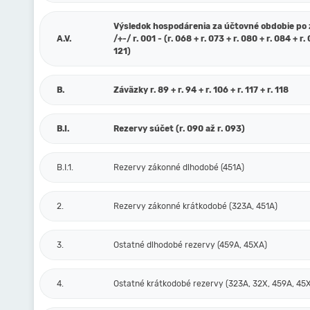
Výsledok hospodárenia za účtovné obdobie po
A.V.
/+-/ r. 001 - (r. 068 + r. 073 + r. 080 + r. 084 + r. 
121)
B.
Záväzky r. 89 + r. 94 + r. 106 + r. 117 + r. 118
B.I.
Rezervy súčet (r. 090 až r. 093)
B.I.1.
Rezervy zákonné dlhodobé (451A)
2.
Rezervy zákonné krátkodobé (323A, 451A)
3.
Ostatné dlhodobé rezervy (459A, 45XA)
4.
Ostatné krátkodobé rezervy (323A, 32X, 459A, 45