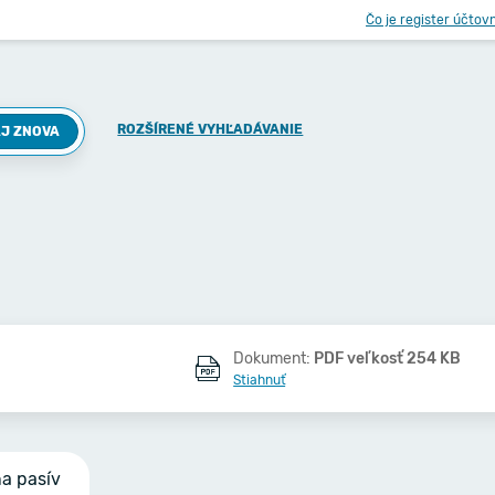
Čo je register účtov
ROZŠÍRENÉ VYHĽADÁVANIE
J ZNOVA
Dokument:
PDF veľkosť 254 KB
Stiahnuť
na pasív