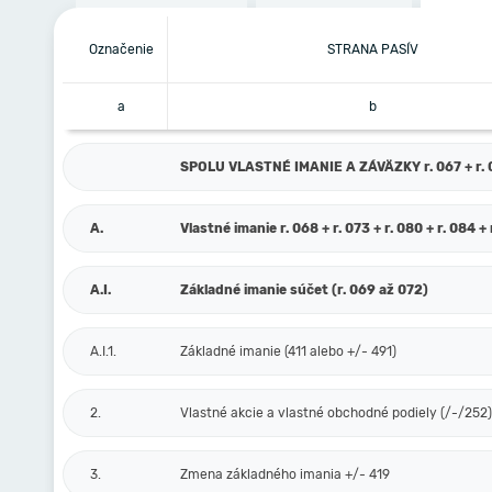
Označenie
STRANA PASÍV
a
b
SPOLU VLASTNÉ IMANIE A ZÁVÄZKY r. 067 + r. 0
A.
Vlastné imanie r. 068 + r. 073 + r. 080 + r. 084 + 
A.I.
Základné imanie súčet (r. 069 až 072)
A.I.1.
Základné imanie (411 alebo +/- 491)
2.
Vlastné akcie a vlastné obchodné podiely (/-/252)
3.
Zmena základného imania +/- 419