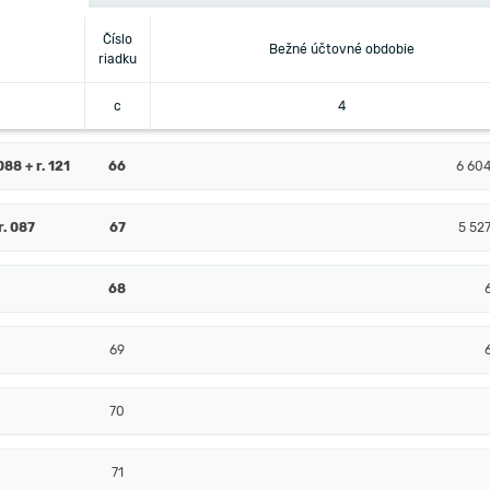
Číslo
Bežné účtovné obdobie
riadku
c
4
88 + r. 121
66
6 60
r. 087
67
5 52
68
69
70
71