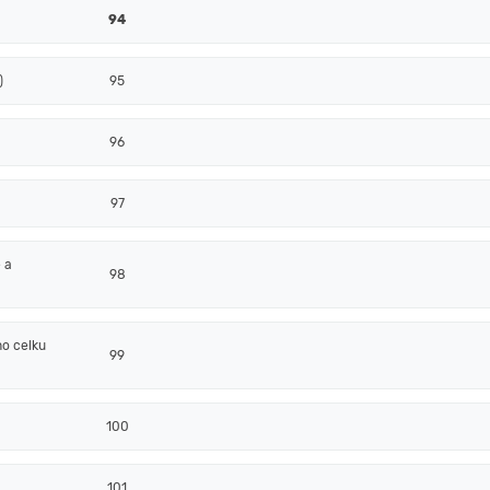
94
)
95
96
97
 a
98
o celku
99
100
101