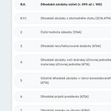
B.II.
Dlhodobé záväzky súčet (r. 095 až r. 105)
B.II.1.
Dlhodobé záväzky z obchodného styku (321A,479A
2.
Čistá hodnota zákazky (316A)
3.
Dlhodobé nevyfakturované dodávky (476A)
Dlhodobé záväzky voči dcérskej účtovnej jednotke
4.
materskej účtovnej jednotke (471A)
Ostatné dlhodobé záväzky v rámci konsolidovanéh
5.
(471A)
6.
Dlhodobé prijaté preddavky (475A)
7.
Dlhodobé zmenky na úhradu (478A)