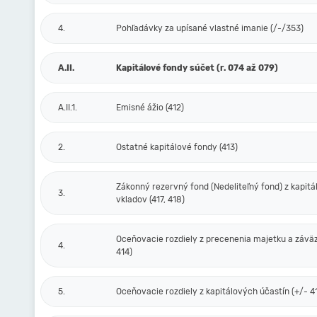
4.
Pohľadávky za upísané vlastné imanie (/-/353)
A.II.
Kapitálové fondy súčet (r. 074 až 079)
A.II.1.
Emisné ážio (412)
2.
Ostatné kapitálové fondy (413)
Zákonný rezervný fond (Nedeliteľný fond) z kapit
3.
vkladov (417, 418)
Oceňovacie rozdiely z precenenia majetku a závä
4.
414)
5.
Oceňovacie rozdiely z kapitálových účastín (+/- 4