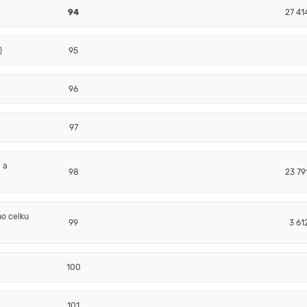
94
27 41
)
95
96
97
 a
98
23 79
o celku
99
3 61
100
101