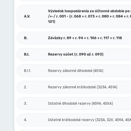
Výsledok hospodárenia za účtovné obdobie po
A.V.
/+-/ r. 001 - (r. 068 + r. 073 + r. 080 + r. 084 + r. 
121)
B.
Záväzky r. 89 + r. 94 + r. 106 + r. 117 + r. 118
B.I.
Rezervy súčet (r. 090 až r. 093)
B.I.1.
Rezervy zákonné dlhodobé (451A)
2.
Rezervy zákonné krátkodobé (323A, 451A)
3.
Ostatné dlhodobé rezervy (459A, 45XA)
4.
Ostatné krátkodobé rezervy (323A, 32X, 459A, 45