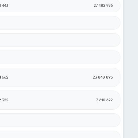
4 443
27 482 996
1 662
23 848 893
2 322
3 610 622