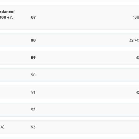
 zdanení
088 + r.
87
18
88
32 74
89
4
90
91
4
92
XA)
93