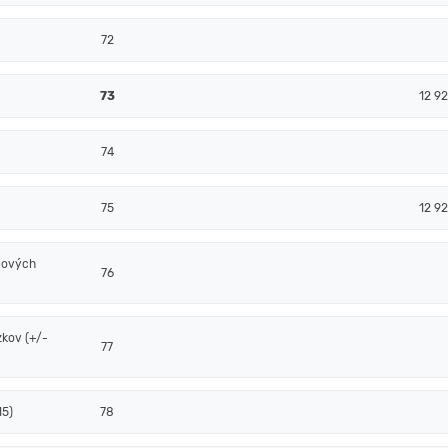
72
73
12 92
74
75
12 92
álových
76
zkov (+/-
77
15)
78