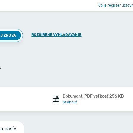
Čo je register účtov
ROZŠÍRENÉ VYHĽADÁVANIE
J ZNOVA
.
Dokument:
PDF veľkosť 256 KB
Stiahnuť
na pasív