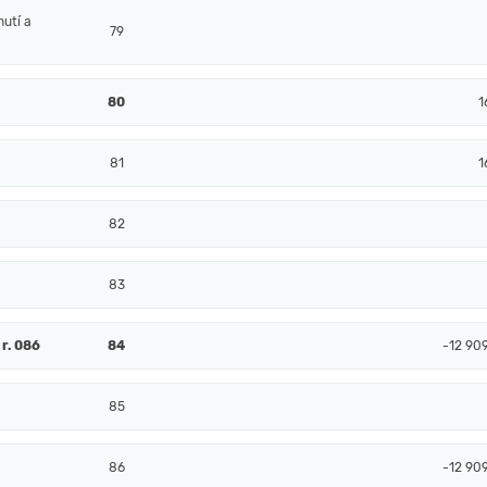
nutí a
79
80
1
81
1
82
83
r. 086
84
-12 90
85
86
-12 90