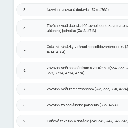
3.
Nevyfakturované dodávky (326, 476A)
Záväzky voči dcérskej účtovnej jednotke a maters
4.
účtovnej jednotke (361A, 471A)
Ostatné záväzky v rámci konsolidovaného celku (
5.
471A, 47XA)
Záväzky voči spoločníkom a združeniu (364, 365, 3
6.
368, 398A, 478A, 479A)
7.
Záväzky voči zamestnancom (331, 333, 33X, 479A)
8.
Záväzky zo sociálneho poistenia (336, 479A)
9.
Daňové záväzky a dotácie (341, 342, 343, 345, 346,