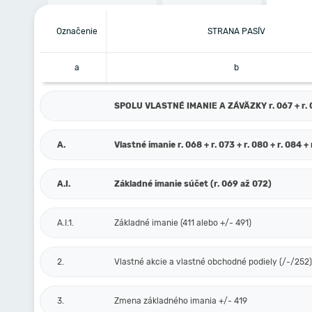
Označenie
STRANA PASÍV
a
b
SPOLU VLASTNÉ IMANIE A ZÁVÄZKY r. 067 + r. 0
A.
Vlastné imanie r. 068 + r. 073 + r. 080 + r. 084 + 
A.I.
Základné imanie súčet (r. 069 až 072)
A.I.1.
Základné imanie (411 alebo +/- 491)
2.
Vlastné akcie a vlastné obchodné podiely (/-/252)
3.
Zmena základného imania +/- 419