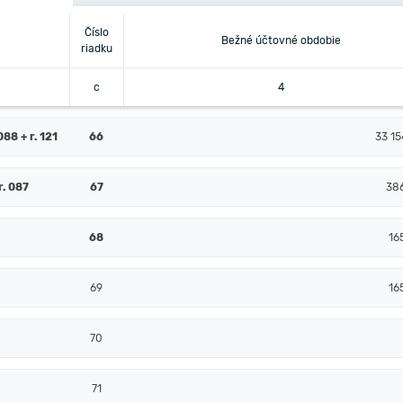
Číslo
Bežné účtovné obdobie
riadku
c
4
88 + r. 121
66
33 15
r. 087
67
38
68
16
69
16
70
71