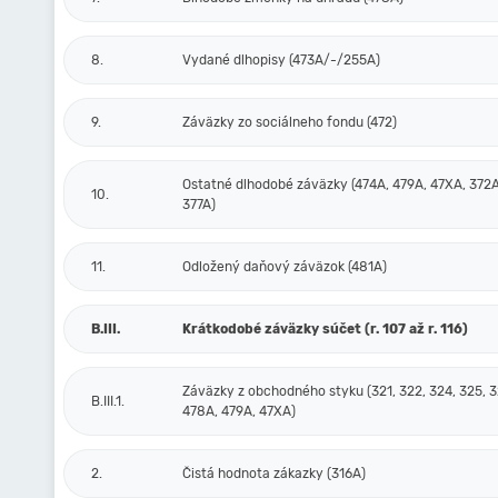
8.
Vydané dlhopisy (473A/-/255A)
9.
Záväzky zo sociálneho fondu (472)
Ostatné dlhodobé záväzky (474A, 479A, 47XA, 372A
10.
377A)
11.
Odložený daňový záväzok (481A)
B.III.
Krátkodobé záväzky súčet (r. 107 až r. 116)
Záväzky z obchodného styku (321, 322, 324, 325, 3
B.III.1.
478A, 479A, 47XA)
2.
Čistá hodnota zákazky (316A)