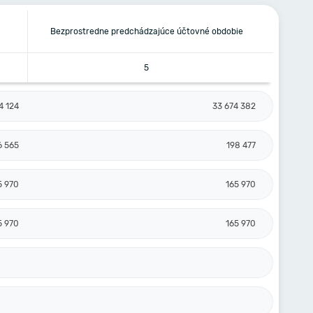
Bezprostredne predchádzajúce účtovné obdobie
5
4 124
33 674 382
6 565
198 477
5 970
165 970
5 970
165 970