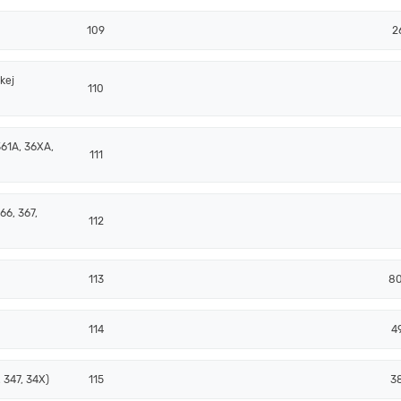
109
2
kej
110
361A, 36XA,
111
66, 367,
112
113
80
114
4
 347, 34X)
115
3