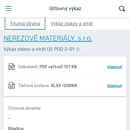
Účtovný výkaz
Titulná strana
Výkaz ziskov a strát
NEREZOVÉ MATERIÁLY, s.r.o.
Výkaz ziskov a strát Úč POD 2-01
Dokument:
PDF veľkosť 151 KB
Stiahnuť
Tlačová zostava:
XLSX <200KB
Stiahnuť
Účtovná závierka
-
Riadna