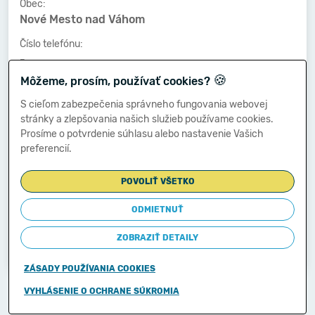
Obec:
Nové Mesto nad Váhom
Číslo telefónu:
-
🍪
Môžeme, prosím, používať cookies?
Číslo faxu:
-
S cieľom zabezpečenia správneho fungovania webovej
stránky a zlepšovania našich služieb používame cookies.
E-mailová adresa:
Prosíme o potvrdenie súhlasu alebo nastavenie Vašich
-
preferencií.
POVOLIŤ VŠETKO
Zostavená dňa:
27.03.2014
ODMIETNUŤ
Schválená dňa:
ZOBRAZIŤ DETAILY
28.03.2014
ZÁSADY POUŽÍVANIA COOKIES
Copyright © 2011-2026
VYHLÁSENIE O OCHRANE SÚKROMIA
Ministerstvo financií Slovenskej republiky