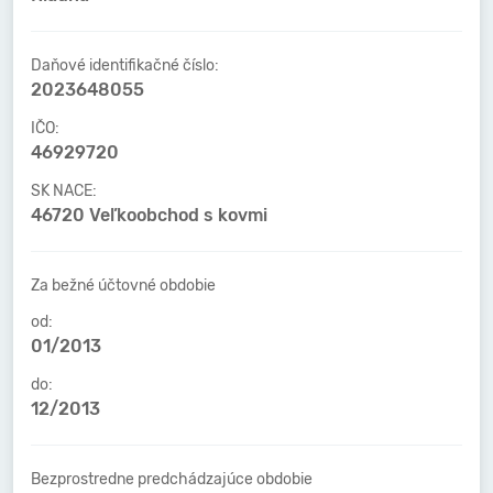
Daňové identifikačné číslo:
2023648055
IČO:
46929720
SK NACE:
46720 Veľkoobchod s kovmi
Za bežné účtovné obdobie
od:
01/2013
do:
12/2013
Bezprostredne predchádzajúce obdobie