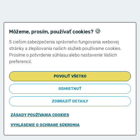
🍪
Môžeme, prosím, používať cookies?
S cieľom zabezpečenia správneho fungovania webovej
stránky a zlepšovania našich služieb používame cookies.
Prosíme o potvrdenie súhlasu alebo nastavenie Vašich
preferencií.
POVOLIŤ VŠETKO
ODMIETNUŤ
ZOBRAZIŤ DETAILY
ZÁSADY POUŽÍVANIA COOKIES
Copyright © 2011-2026
VYHLÁSENIE O OCHRANE SÚKROMIA
Ministerstvo financií Slovenskej republiky