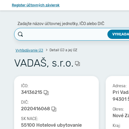
Register účtovných závierok
Zadajte názov účtovnej jednotky, IČO alebo DIČ
VYHĽADA
Detail ÚJ a jej ÚZ
Vyhľadávanie ÚJ
VADAŠ, s.r.o.
IČO:
Adresa:
34136215
Pri Vad
94301 
DIČ:
2020416068
Okres:
Nové Z
SK NACE:
55100 Hotelové ubytovanie
Kraj: