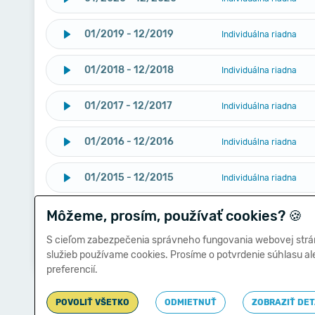
01/2019 - 12/2019
Individuálna riadna
01/2018 - 12/2018
Individuálna riadna
01/2017 - 12/2017
Individuálna riadna
01/2016 - 12/2016
Individuálna riadna
01/2015 - 12/2015
Individuálna riadna
Môžeme, prosím, používať cookies?
01/2014 - 12/2014
🍪
Individuálna riadna
S cieľom zabezpečenia správneho fungovania webovej strá
01/2013 - 12/2013
Individuálna riadna
služieb používame cookies. Prosíme o potvrdenie súhlasu a
preferencií.
POVOLIŤ VŠETKO
ODMIETNUŤ
ZOBRAZIŤ DET