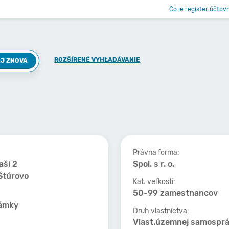
Čo je register účtov
ROZŠÍRENÉ VYHĽADÁVANIE
J ZNOVA
Právna forma:
aši 2
Spol. s r. o.
Štúrovo
Kat. veľkosti:
50-99 zamestnancov
ámky
Druh vlastníctva:
Vlast.územnej samospr