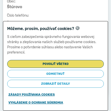
Obec:
Štúrovo
Číslo telefónu:
-
🍪
Môžeme, prosím, používať cookies?
Číslo faxu:
-
S cieľom zabezpečenia správneho fungovania webovej
stránky a zlepšovania našich služieb používame cookies.
E-mailová adresa:
Prosíme o potvrdenie súhlasu alebo nastavenie Vašich
-
preferencií.
POVOLIŤ VŠETKO
Zostavená dňa:
13.03.2014
ODMIETNUŤ
Schválená dňa:
ZOBRAZIŤ DETAILY
-
ZÁSADY POUŽÍVANIA COOKIES
Copyright © 2011-2026
VYHLÁSENIE O OCHRANE SÚKROMIA
Ministerstvo financií Slovenskej republiky