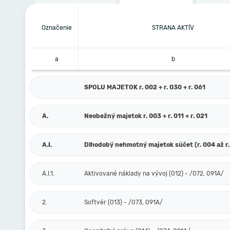
Označenie
STRANA AKTÍV
a
b
SPOLU MAJETOK r. 002 + r. 030 + r. 061
A.
Neobežný majetok r. 003 + r. 011 + r. 021
A.I.
Dlhodobý nehmotný majetok súčet (r. 004 až r.
A.I.1.
Aktivované náklady na vývoj (012) - /072, 091A/
2.
Softvér (013) - /073, 091A/