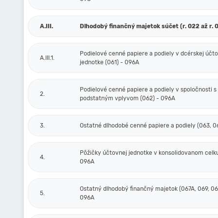
A.III.
Dlhodobý finančný majetok súčet (r. 022 až r. 
Podielové cenné papiere a podiely v dcérskej účt
A.III.1.
jednotke (061) - 096A
Podielové cenné papiere a podiely v spoločnosti s
2.
podstatným vplyvom (062) - 096A
3.
Ostatné dlhodobé cenné papiere a podiely (063, 0
Pôžičky účtovnej jednotke v konsolidovanom celku
4.
096A
Ostatný dlhodobý finančný majetok (067A, 069, 06
5.
096A