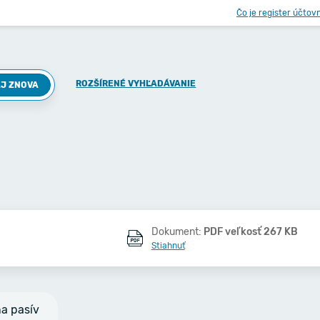
Čo je register účtov
ROZŠÍRENÉ VYHĽADÁVANIE
J ZNOVA
Dokument:
PDF veľkosť 267 KB
Stiahnuť
na pasív