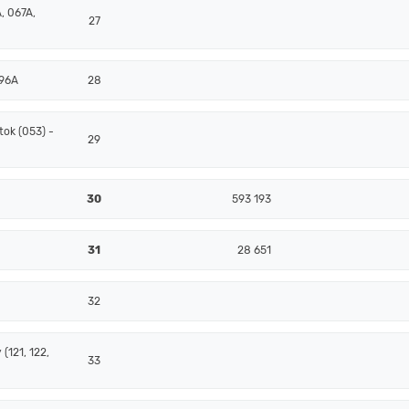
, 067A,
27
096A
28
ok (053) -
29
30
593 193
31
28 651
32
(121, 122,
33