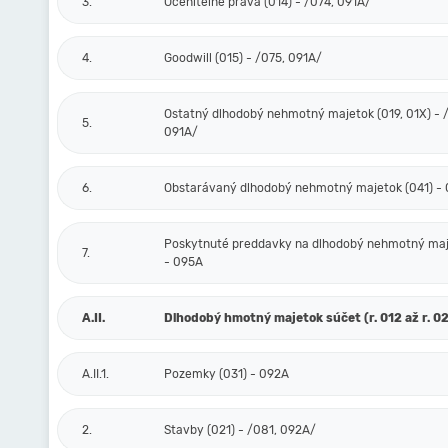
3.
Oceniteľné práva (014) - /074, 091A/
4.
Goodwill (015) - /075, 091A/
Ostatný dlhodobý nehmotný majetok (019, 01X) - /
5.
091A/
6.
Obstarávaný dlhodobý nehmotný majetok (041) -
Poskytnuté preddavky na dlhodobý nehmotný maj
7.
- 095A
A.II.
Dlhodobý hmotný majetok súčet (r. 012 až r. 0
A.II.1.
Pozemky (031) - 092A
2.
Stavby (021) - /081, 092A/