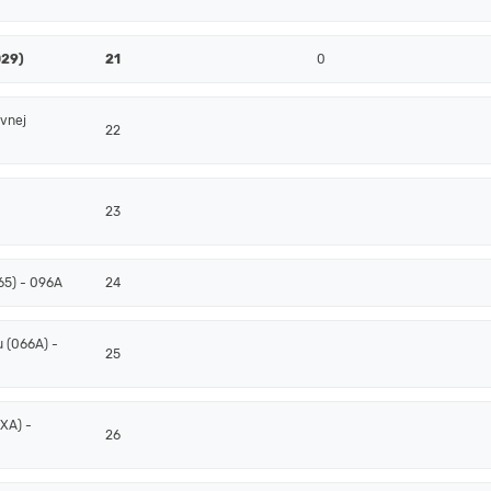
029)
21
0
ovnej
22
23
65) - 096A
24
 (066A) -
25
XA) -
26