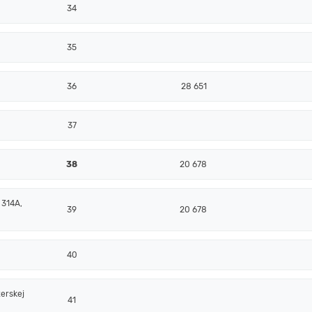
34
35
36
28 651
37
38
20 678
 314A,
39
20 678
40
erskej
41