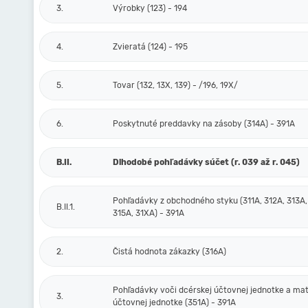
3.
Výrobky (123) - 194
4.
Zvieratá (124) - 195
5.
Tovar (132, 13X, 139) - /196, 19X/
6.
Poskytnuté preddavky na zásoby (314A) - 391A
B.II.
Dlhodobé pohľadávky súčet (r. 039 až r. 045)
Pohľadávky z obchodného styku (311A, 312A, 313A,
B.II.1.
315A, 31XA) - 391A
2.
Čistá hodnota zákazky (316A)
Pohľadávky voči dcérskej účtovnej jednotke a mat
3.
účtovnej jednotke (351A) - 391A