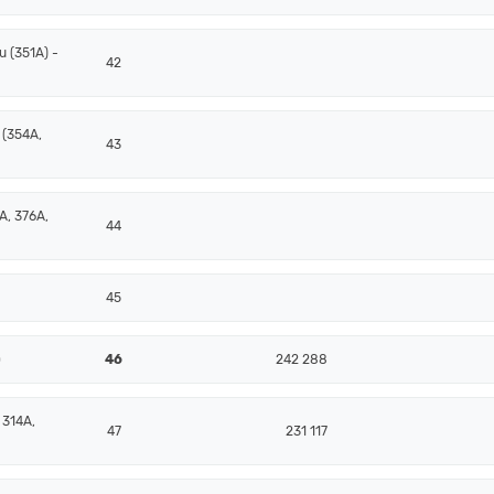
 (351A) -
42
 (354A,
43
A, 376A,
44
45
)
46
242 288
 314A,
47
231 117