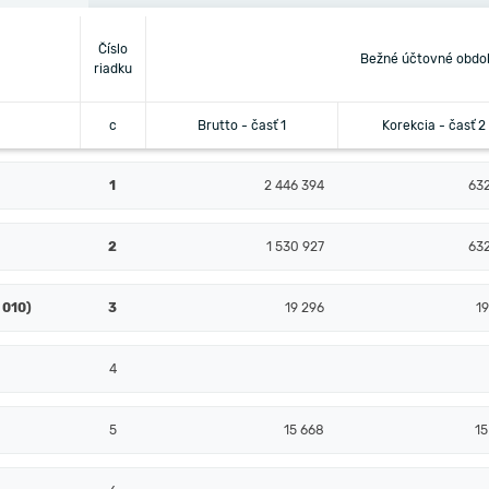
Číslo
Bežné účtovné obdo
riadku
c
Brutto - časť 1
Korekcia - časť 2
1
2 446 394
632
2
1 530 927
632
 010)
3
19 296
19
4
5
15 668
15