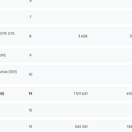
6
7
079, 07X,
8
3 628
3
 093
9
etok (051)
10
20)
11
1 511 631
612
12
13
543 341
134