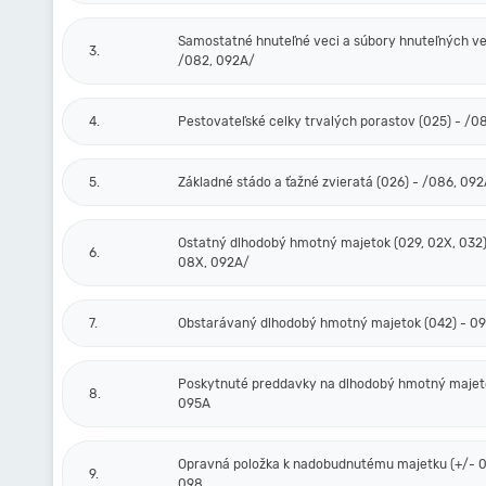
Samostatné hnuteľné veci a súbory hnuteľných vec
3.
/082, 092A/
4.
Pestovateľské celky trvalých porastov (025) - /0
5.
Základné stádo a ťažné zvieratá (026) - /086, 09
Ostatný dlhodobý hmotný majetok (029, 02X, 032)
6.
08X, 092A/
7.
Obstarávaný dlhodobý hmotný majetok (042) - 0
Poskytnuté preddavky na dlhodobý hmotný majeto
8.
095A
Opravná položka k nadobudnutému majetku (+/- 0
9.
098