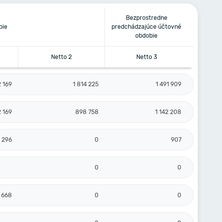
Bezprostredne
bie
predchádzajúce účtovné
obdobie
Netto 2
Netto 3
 169
1 814 225
1 491 909
 169
898 758
1 142 208
 296
0
907
0
0
 668
0
0