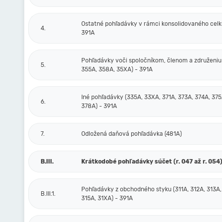
Ostatné pohľadávky v rámci konsolidovaného celku
4.
391A
Pohľadávky voči spoločníkom, členom a združeniu
5.
355A, 358A, 35XA) - 391A
Iné pohľadávky (335A, 33XA, 371A, 373A, 374A, 375
6.
378A) - 391A
7.
Odložená daňová pohľadávka (481A)
B.III.
Krátkodobé pohľadávky súčet (r. 047 až r. 054
Pohľadávky z obchodného styku (311A, 312A, 313A,
B.III.1.
315A, 31XA) - 391A