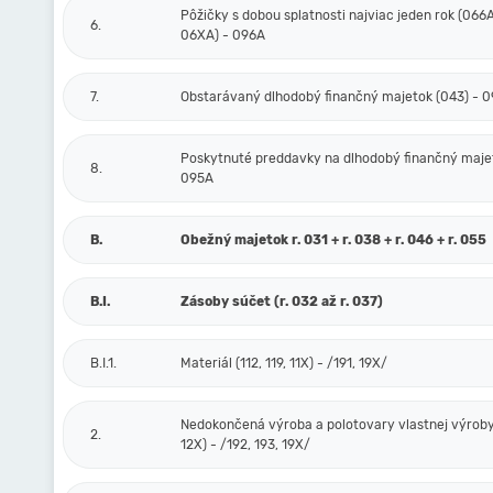
Pôžičky s dobou splatnosti najviac jeden rok (066A
6.
06XA) - 096A
7.
Obstarávaný dlhodobý finančný majetok (043) - 
Poskytnuté preddavky na dlhodobý finančný majet
8.
095A
B.
Obežný majetok r. 031 + r. 038 + r. 046 + r. 055
B.I.
Zásoby súčet (r. 032 až r. 037)
B.I.1.
Materiál (112, 119, 11X) - /191, 19X/
Nedokončená výroba a polotovary vlastnej výroby 
2.
12X) - /192, 193, 19X/