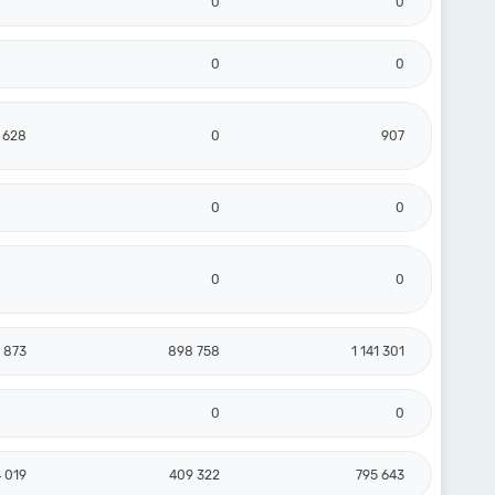
0
0
0
0
 628
0
907
0
0
0
0
 873
898 758
1 141 301
0
0
 019
409 322
795 643