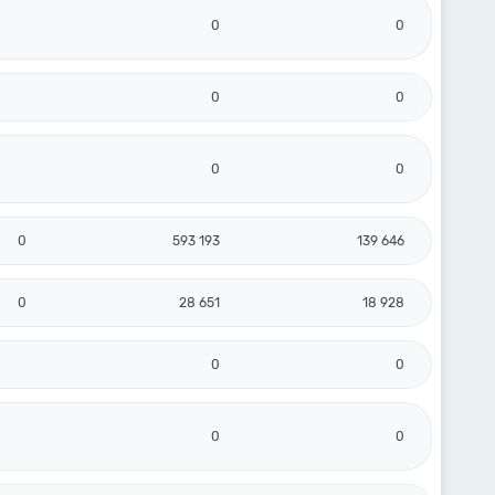
0
0
0
0
0
0
0
593 193
139 646
0
28 651
18 928
0
0
0
0