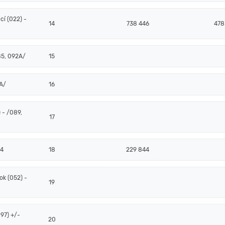
í (022) -
14
738 446
478
85, 092A/
15
2A/
16
 - /089,
17
94
18
229 844
k (052) -
19
97) +/-
20