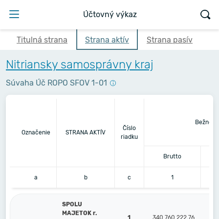
Účtovný výkaz
Titulná strana
Strana aktív
Strana pasív
Nitriansky samosprávny kraj
Súvaha Úč ROPO SFOV 1-01
Bežné ú
Číslo
Označenie
STRANA AKTÍV
riadku
Brutto
a
b
c
1
SPOLU
MAJETOK r.
1
340 760 222,76
136