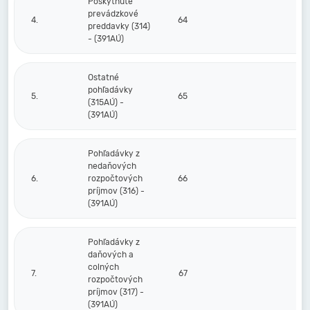
Poskytnuté
prevádzkové
4.
64
preddavky (314)
- (391AÚ)
Ostatné
pohľadávky
5.
65
(315AÚ) -
(391AÚ)
Pohľadávky z
nedaňových
6.
rozpočtových
66
príjmov (316) -
(391AÚ)
Pohľadávky z
daňových a
colných
7.
67
rozpočtových
príjmov (317) -
(391AÚ)