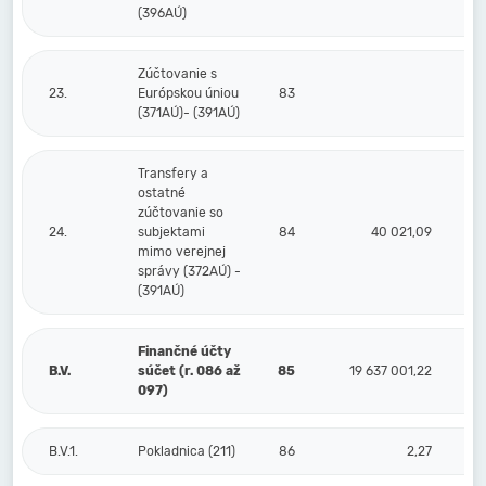
(396AÚ)
Zúčtovanie s
23.
Európskou úniou
83
(371AÚ)- (391AÚ)
Transfery a
ostatné
zúčtovanie so
24.
subjektami
84
40 021,09
mimo verejnej
správy (372AÚ) -
(391AÚ)
Finančné účty
B.V.
súčet (r. 086 až
85
19 637 001,22
097)
B.V.1.
Pokladnica (211)
86
2,27