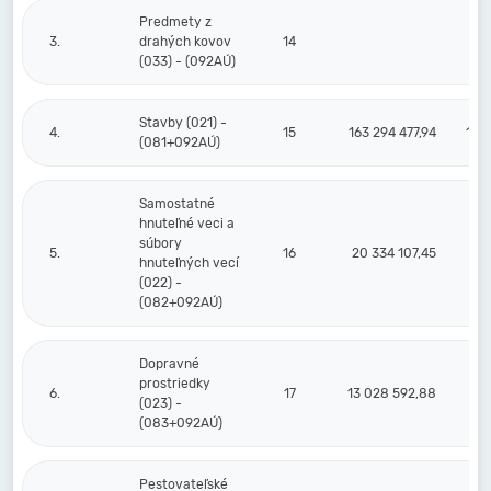
Predmety z
3.
drahých kovov
14
(033) - (092AÚ)
Stavby (021) -
4.
15
163 294 477,94
102
(081+092AÚ)
Samostatné
hnuteľné veci a
súbory
5.
16
20 334 107,45
19
hnuteľných vecí
(022) -
(082+092AÚ)
Dopravné
prostriedky
6.
17
13 028 592,88
8
(023) -
(083+092AÚ)
Pestovateľské