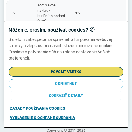
Komplexné
náklady
2.
112
budúcich období
(382)
🍪
Môžeme, prosím, používať cookies?
Príjmy budúcich
S cieľom zabezpečenia správneho fungovania webovej
3.
113
1 552,00
období (385)
stránky a zlepšovania našich služieb používame cookies.
Prosíme o potvrdenie súhlasu alebo nastavenie Vašich
preferencií.
Vzťahy k účtom
klientov
štátnej
POVOLIŤ VŠETKO
D.
114
pokladnice
(účtová
ODMIETNUŤ
skupina 20)
ZOBRAZIŤ DETAILY
KONTROLNÉ
ČÍSLO súčet (r.
888
1 363 012 743,07
544 
ZÁSADY POUŽÍVANIA COOKIES
001 až 114)
VYHLÁSENIE O OCHRANE SÚKROMIA
Copyright © 2011-2026