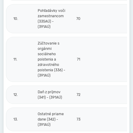
Pohľadávky voči
zamestnancom
10.
70
(335AÚ) -
(391AÚ)
Zúčtovanie s
orgánmi
sociálneho
11.
poistenia a
71
zdravotného
poistenia (336) -
(391AÚ)
Daň z príjmov
12.
72
(341) - (391AÚ)
Ostatné priame
13.
dane (342) -
73
(391AÚ)