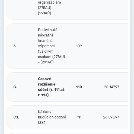
organizáciám
(275AÚ) -
(291AÚ)
Poskytnuté
návratné
finančné
5.
výpomoci
109
fyzickým
osobám (277AÚ)
- (291AÚ)
Časové
rozlíšenie
C.
110
28 147,97
súčet (r. 111 až
r. 113)
Náklady
C.1.
budúcich období
111
26 595,97
(381)