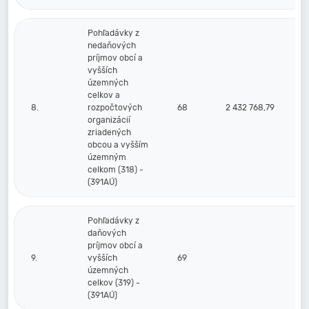
Pohľadávky z
nedaňových
príjmov obcí a
vyšších
územných
celkov a
8.
rozpočtových
68
2 432 768,79
2
organizácií
zriadených
obcou a vyšším
územným
celkom (318) -
(391AÚ)
Pohľadávky z
daňových
príjmov obcí a
9.
vyšších
69
územných
celkov (319) -
(391AÚ)