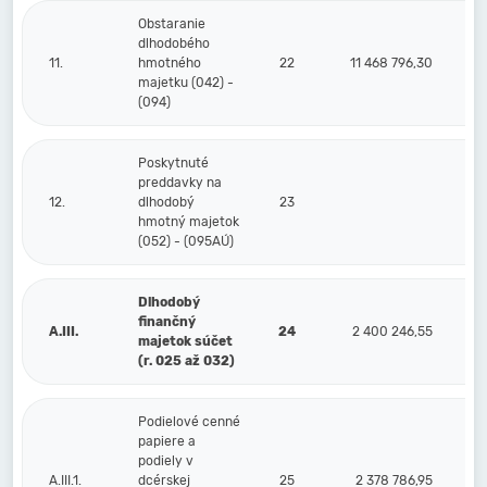
Obstaranie
dlhodobého
11.
hmotného
22
11 468 796,30
majetku (042) -
(094)
Poskytnuté
preddavky na
12.
dlhodobý
23
hmotný majetok
(052) - (095AÚ)
Dlhodobý
finančný
A.III.
24
2 400 246,55
majetok súčet
(r. 025 až 032)
Podielové cenné
papiere a
podiely v
A.III.1.
dcérskej
25
2 378 786,95