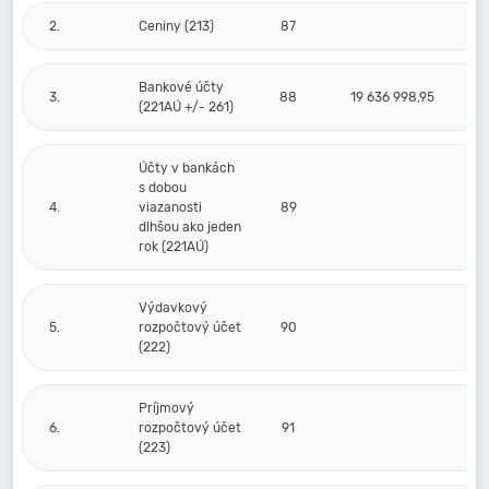
2.
Ceniny (213)
87
Bankové účty
3.
88
19 636 998,95
(221AÚ +/- 261)
Účty v bankách
s dobou
4.
viazanosti
89
dlhšou ako jeden
rok (221AÚ)
Výdavkový
5.
rozpočtový účet
90
(222)
Príjmový
6.
rozpočtový účet
91
(223)