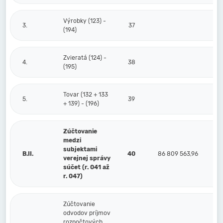
Výrobky (123) -
3.
37
(194)
Zvieratá (124) -
4.
38
(195)
Tovar (132 + 133
5.
39
+ 139) - (196)
Zúčtovanie
medzi
subjektami
B.II.
40
86 809 563,96
verejnej správy
súčet (r. 041 až
r. 047)
Zúčtovanie
odvodov príjmov
rozpočtových