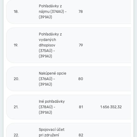
Pohľadávky z
18.
nájmu (374AÚ) -
78
(391AÚ)
Pohľadávky z
vydaných
19.
dlhopisov
79
(375AÚ) -
(391AÚ)
Nakúpené opcie
20.
(376AÚ) -
80
(391AÚ)
Iné pohľadávky
21.
(378AÚ) -
81
1 656 352,32
1
(391AÚ)
Spojovací účet
22.
pri združení
82