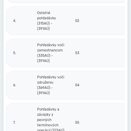
Ostatné
pohľadávky
4.
52
(315AÚ) -
(391AÚ)
Pohľadávky voči
zamestnancom
5.
53
(335AÚ) -
(391AÚ)
Pohľadávky voči
združeniu
6.
54
(369AÚ) -
(391AÚ)
Pohľadávky a
záväzky z
pevných
7.
55
termínových
operácií (373AÚ)