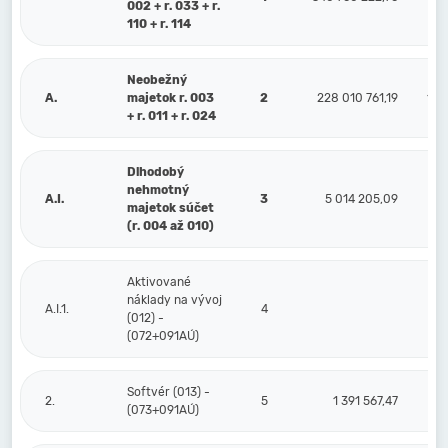
002 + r. 033 + r.
110 + r. 114
Neobežný
A.
majetok r. 003
2
228 010 761,19
132
+ r. 011 + r. 024
Dlhodobý
nehmotný
A.I.
3
5 014 205,09
majetok súčet
(r. 004 až 010)
Aktivované
náklady na vývoj
A.I.1.
4
(012) -
(072+091AÚ)
Softvér (013) -
2.
5
1 391 567,47
1
(073+091AÚ)