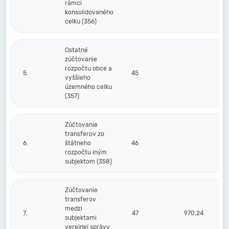
rámci
konsolidovaného
celku (356)
Ostatné
zúčtovanie
rozpočtu obce a
5.
45
vyššieho
územného celku
(357)
Zúčtovanie
transferov zo
6.
štátneho
46
rozpočtu iným
subjektom (358)
Zúčtovanie
transferov
medzi
7.
47
970,24
subjektami
verejnej správy