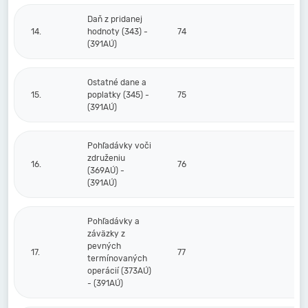
Daň z pridanej
14.
hodnoty (343) -
74
(391AÚ)
Ostatné dane a
15.
poplatky (345) -
75
(391AÚ)
Pohľadávky voči
združeniu
16.
76
(369AÚ) -
(391AÚ)
Pohľadávky a
záväzky z
pevných
17.
77
termínovaných
operácií (373AÚ)
- (391AÚ)