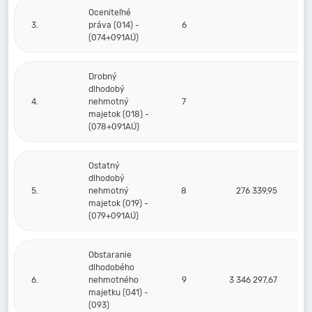
Oceniteľné
3.
práva (014) -
6
(074+091AÚ)
Drobný
dlhodobý
4.
nehmotný
7
majetok (018) -
(078+091AÚ)
Ostatný
dlhodobý
5.
nehmotný
8
276 339,95
majetok (019) -
(079+091AÚ)
Obstaranie
dlhodobého
6.
nehmotného
9
3 346 297,67
majetku (041) -
(093)