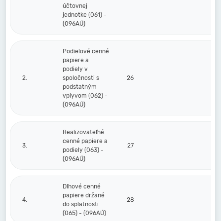
účtovnej
jednotke (061) -
(096AÚ)
Podielové cenné
papiere a
podiely v
2.
spoločnosti s
26
podstatným
vplyvom (062) -
(096AÚ)
Realizovateľné
cenné papiere a
3.
27
podiely (063) -
(096AÚ)
Dlhové cenné
papiere držané
4.
28
do splatnosti
(065) - (096AÚ)