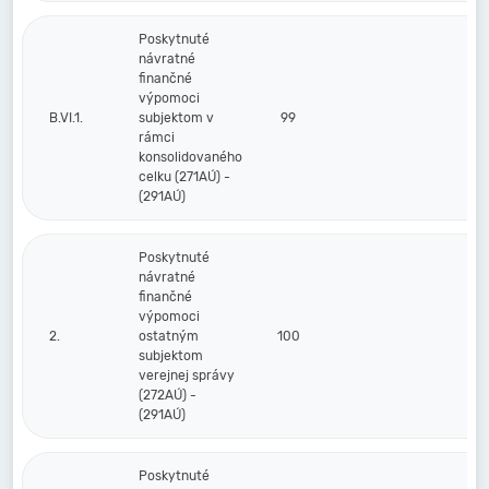
Poskytnuté
návratné
finančné
výpomoci
B.VI.1.
subjektom v
99
rámci
konsolidovaného
celku (271AÚ) -
(291AÚ)
Poskytnuté
návratné
finančné
výpomoci
2.
ostatným
100
subjektom
verejnej správy
(272AÚ) -
(291AÚ)
Poskytnuté