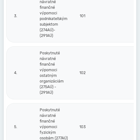
návratné
finančné
výpomoci
3.
101
podnikateľským
subjektom
(274AÚ)-
(291AÚ)
Poskytnuté
návratné
finančné
výpomoci
4.
102
ostatným
organizáciám
(275AÚ) -
(291AÚ)
Poskytnuté
návratné
finančné
5.
výpomoci
103
fyzickým
osobám (277AÚ)