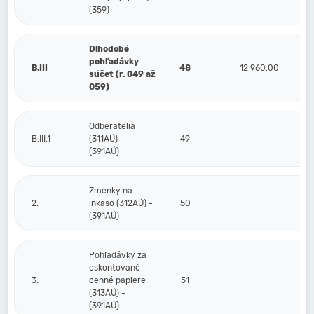
(359)
Dlhodobé
pohľadávky
B.III
48
12 960,00
súčet (r. 049 až
059)
Odberatelia
B.III.1
(311AÚ) -
49
(391AÚ)
Zmenky na
2.
inkaso (312AÚ) -
50
(391AÚ)
Pohľadávky za
eskontované
3.
cenné papiere
51
(313AÚ) -
(391AÚ)