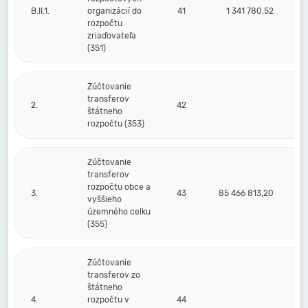
B.II.1.
organizácií do
41
1 341 780,52
rozpočtu
zriaďovateľa
(351)
Zúčtovanie
transferov
2.
42
štátneho
rozpočtu (353)
Zúčtovanie
transferov
rozpočtu obce a
3.
43
85 466 813,20
vyššieho
územného celku
(355)
Zúčtovanie
transferov zo
štátneho
4.
rozpočtu v
44