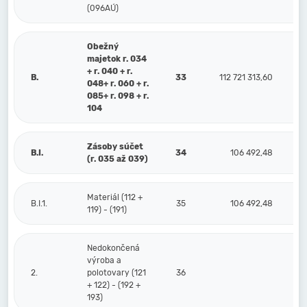
(096AÚ)
Obežný
majetok r. 034
+ r. 040 + r.
B.
33
112 721 313,60
4
048+ r. 060 + r.
085+ r. 098 + r.
104
Zásoby súčet
B.I.
34
106 492,48
(r. 035 až 039)
Materiál (112 +
B.I.1.
35
106 492,48
119) - (191)
Nedokončená
výroba a
2.
polotovary (121
36
+ 122) - (192 +
193)