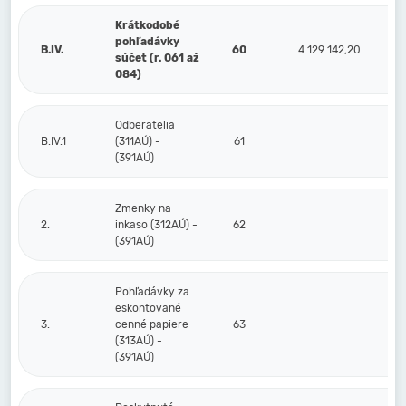
Krátkodobé
pohľadávky
B.IV.
60
4 129 142,20
4
súčet (r. 061 až
084)
Odberatelia
B.IV.1
(311AÚ) -
61
(391AÚ)
Zmenky na
2.
inkaso (312AÚ) -
62
(391AÚ)
Pohľadávky za
eskontované
3.
cenné papiere
63
(313AÚ) -
(391AÚ)