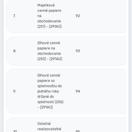
Majetkové
cenné papiere
7.
na
92
obchodovanie
(251) - (291AÚ)
Dlhové cenné
papiere na
8.
93
obchodovanie
(253) - (291AÚ)
Dlhové cenné
papiere so
splatnosťou do
9.
jedného roka
94
držané do
splatnosti (256)
- (291AÚ)
Ostatné
realizovateľné
10.
95