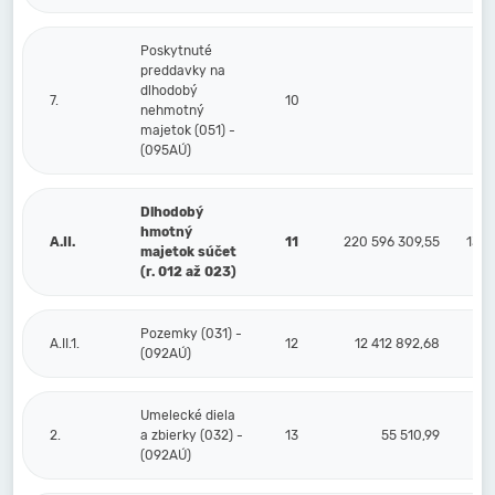
Poskytnuté
preddavky na
dlhodobý
7.
10
nehmotný
majetok (051) -
(095AÚ)
Dlhodobý
hmotný
A.II.
11
220 596 309,55
130 
majetok súčet
(r. 012 až 023)
Pozemky (031) -
A.II.1.
12
12 412 892,68
(092AÚ)
Umelecké diela
2.
a zbierky (032) -
13
55 510,99
(092AÚ)