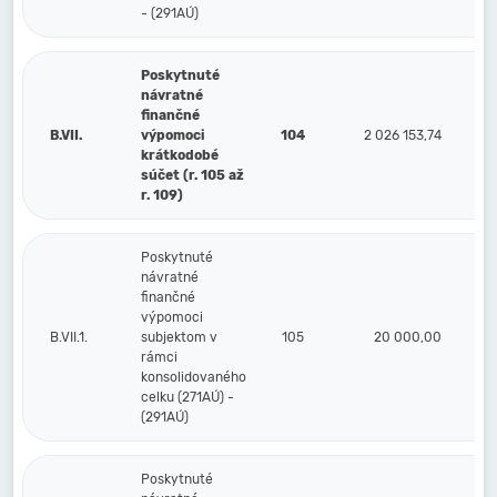
- (291AÚ)
Poskytnuté
návratné
finančné
B.VII.
výpomoci
104
2 026 153,74
krátkodobé
súčet (r. 105 až
r. 109)
Poskytnuté
návratné
finančné
výpomoci
B.VII.1.
subjektom v
105
20 000,00
rámci
konsolidovaného
celku (271AÚ) -
(291AÚ)
Poskytnuté