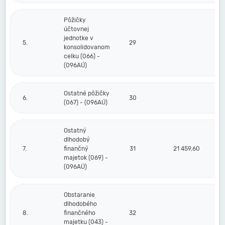
Pôžičky
účtovnej
jednotke v
5.
29
konsolidovanom
celku (066) -
(096AÚ)
Ostatné pôžičky
6.
30
(067) - (096AÚ)
Ostatný
dlhodobý
7.
finančný
31
21 459,60
majetok (069) -
(096AÚ)
Obstaranie
dlhodobého
8.
finančného
32
majetku (043) -