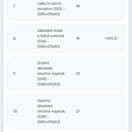
celky trvalých
7.
18
porastov (025) -
(085+092AÚ)
Základné stádo
a ťažné zvieratá
8.
19
1 931,31
(026) -
(086+092AÚ)
Drobný
dlhodobý
9.
hmotný majetok
20
(028) -
(088+092AÚ)
Ostatný
dlhodobý
10.
hmotný majetok
21
(029) -
(089+092AÚ)