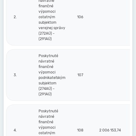
návratné
finančné
výpomoci
2.
ostatným
106
subjektom
verejnej správy
(272AÚ) -
(291AÚ)
Poskytnuté
návratné
finančné
výpomoci
3.
107
podnikateľským
subjektom
(274AÚ) -
(291AÚ)
Poskytnuté
návratné
finančné
výpomoci
4.
108
2 006 153,74
ostatným