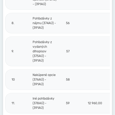
- (391AÚ)
Pohľadávky z
8.
nájmu (374AÚ) -
56
(391AÚ)
Pohľadávky z
vydaných
9.
dlhopisov
57
(375AÚ) -
(391AÚ)
Nakúpené opcie
10
(376AÚ) -
58
(391AÚ)
Iné pohľadávky
11.
(378AÚ) -
59
12 960,00
(391AÚ)