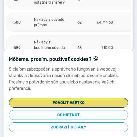
ostatné transfery
Náklady z odvodu
588
62
64 714,68
príjmov
Náklady z
589
budúceho odvodu
63
710,00
príjmov
🍪
Môžeme, prosím, používať cookies?
S cieľom zabezpečenia správneho fungovania webovej
Účtové skupiny
stránky a zlepšovania našich služieb používame cookies.
50 - 58 celkom
súčet (r.001 +
Prosíme o potvrdenie súhlasu alebo nastavenie Vašich
r.006 + r.011 +
64
1 717 665,01
15 2
preferencií.
r.017 + r.021 +
r.029 + r.040 +
POVOLIŤ VŠETKO
r.049 + r.054)
ODMIETNUŤ
Kontrolné číslo
súčet (r. 001 až r.
994
5 178 321,70
45 6
ZOBRAZIŤ DETAILY
064)