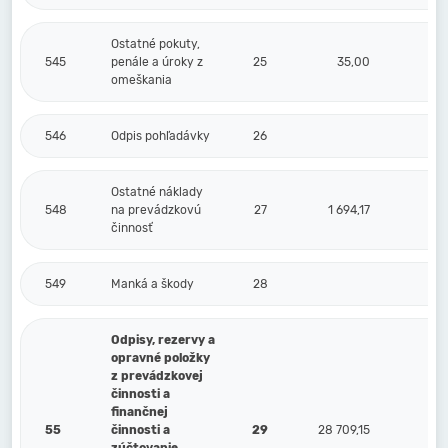
Ostatné pokuty,
545
penále a úroky z
25
35,00
omeškania
546
Odpis pohľadávky
26
Ostatné náklady
548
na prevádzkovú
27
1 694,17
činnosť
549
Manká a škody
28
Odpisy, rezervy a
opravné položky
z prevádzkovej
činnosti a
finančnej
55
činnosti a
29
28 709,15