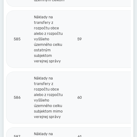
územným celkom
Náklady na
transfery z
rozpočtu obce
alebo z rozpočtu
585
vyššieho
59
územného celku
ostatným
subjektom
verejnej správy
Náklady na
transfery z
rozpočtu obce
alebo z rozpočtu
586
60
vyššieho
územného celku
subjektom mimo
verejnej správy
Náklady na
587
61