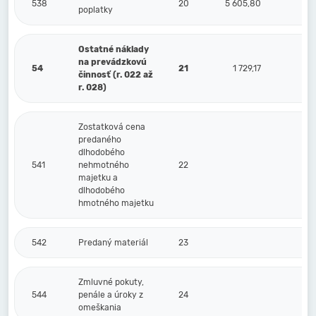
538
20
5 605,80
poplatky
Ostatné náklady
na prevádzkovú
54
21
1 729,17
činnosť (r. 022 až
r. 028)
Zostatková cena
predaného
dlhodobého
541
nehmotného
22
majetku a
dlhodobého
hmotného majetku
542
Predaný materiál
23
Zmluvné pokuty,
544
penále a úroky z
24
omeškania