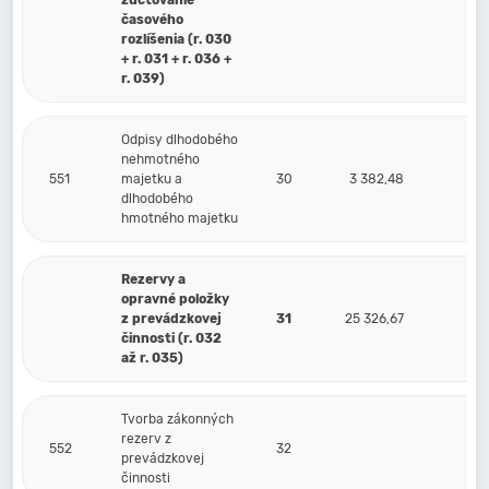
zúčtovanie
časového
rozlíšenia (r. 030
+ r. 031 + r. 036 +
r. 039)
Odpisy dlhodobého
nehmotného
551
majetku a
30
3 382,48
dlhodobého
hmotného majetku
Rezervy a
opravné položky
z prevádzkovej
31
25 326,67
činnosti (r. 032
až r. 035)
Tvorba zákonných
rezerv z
552
32
prevádzkovej
činnosti