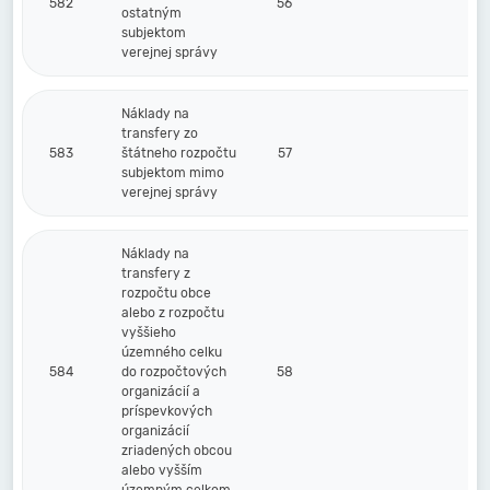
582
56
ostatným
subjektom
verejnej správy
Náklady na
transfery zo
583
štátneho rozpočtu
57
subjektom mimo
verejnej správy
Náklady na
transfery z
rozpočtu obce
alebo z rozpočtu
vyššieho
územného celku
584
do rozpočtových
58
organizácií a
príspevkových
organizácií
zriadených obcou
alebo vyšším