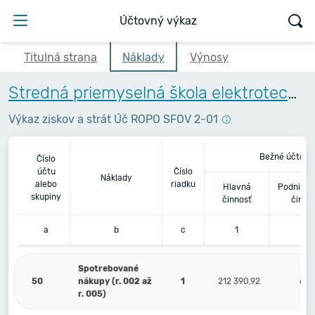
Účtovný výkaz
Titulná strana
Náklady
Výnosy
Stredná priemyselná škola elektrotechnická, Komenského 44, Košice
Výkaz ziskov a strát Úč ROPO SFOV 2-01
Bežné účtovn
Číslo
účtu
Číslo
Náklady
alebo
riadku
Hlavná
Podnikat
skupiny
činnosť
činno
a
b
c
1
2
Spotrebované
50
nákupy (r. 002 až
1
212 390,92
6 4
r. 005)