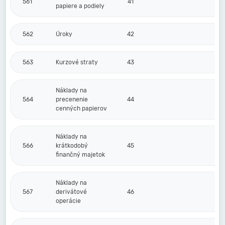
561
41
papiere a podiely
562
Úroky
42
563
Kurzové straty
43
Náklady na
564
precenenie
44
cenných papierov
Náklady na
566
krátkodobý
45
finančný majetok
Náklady na
567
derivátové
46
operácie