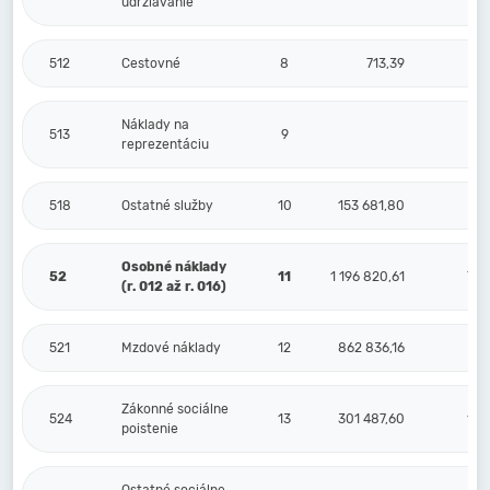
udržiavanie
512
Cestovné
8
713,39
Náklady na
513
9
reprezentáciu
518
Ostatné služby
10
153 681,80
3
Osobné náklady
52
11
1 196 820,61
7 3
(r. 012 až r. 016)
521
Mzdové náklady
12
862 836,16
5 4
Zákonné sociálne
524
13
301 487,60
1 8
poistenie