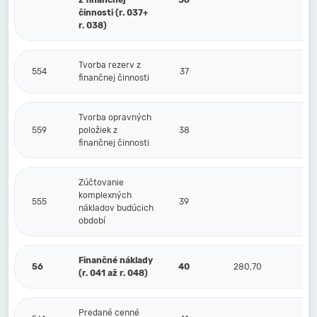
z finančnej
36
činnosti (r. 037+
r. 038)
Tvorba rezerv z
554
37
finančnej činnosti
Tvorba opravných
559
položiek z
38
finančnej činnosti
Zúčtovanie
komplexných
555
39
nákladov budúcich
období
Finančné náklady
56
40
280,70
(r. 041 až r. 048)
Predané cenné