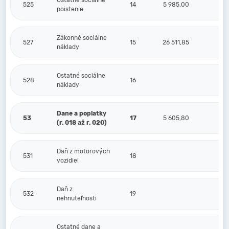
Ostatné sociálne
525
14
5 985,00
poistenie
Zákonné sociálne
527
15
26 511,85
náklady
Ostatné sociálne
528
16
náklady
Dane a poplatky
53
17
5 605,80
(r. 018 až r. 020)
Daň z motorových
531
18
vozidiel
Daň z
532
19
nehnuteľnosti
Ostatné dane a