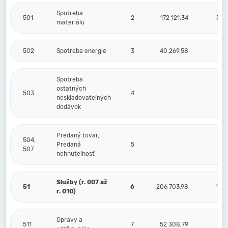
Spotreba
501
2
172 121,34
5 6
materiálu
502
Spotreba energie
3
40 269,58
7
Spotreba
ostatných
503
4
neskladovateľných
dodávok
Predaný tovar,
504,
Predaná
5
507
nehnuteľnosť
Služby (r. 007 až
51
6
206 703,98
1 3
r. 010)
Opravy a
511
7
52 308,79
9