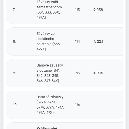
Záväzky voči
zamestnancom
7.
113
19 038
(331, 333, 33X,
479A)
Záväzky zo
sociálneho
8.
114
5 223
4
poistenia (336,
479A)
Daňové záväzky
a dotácie (341,
9.
115
18 735
342, 343, 345,
346, 347, 34X)
Ostatné záväzky
(372A, 373A,
10.
116
10
377A, 379A, 474A,
479A, 47X)
Krátkodobé