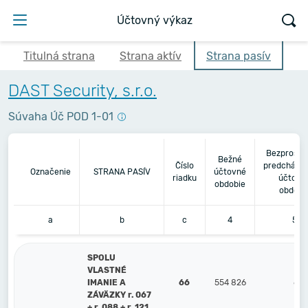
Účtovný výkaz
Titulná strana
Strana aktív
Strana pasív
DAST Security, s.r.o.
Súvaha Úč POD 1-01
Bezprostr
Bežné
Číslo
predchádza
Označenie
STRANA PASÍV
účtovné
riadku
účtovn
obdobie
obdobi
a
b
c
4
5
SPOLU
VLASTNÉ
IMANIE A
66
554 826
693
ZÁVÄZKY r. 067
+ r. 088 + r. 121