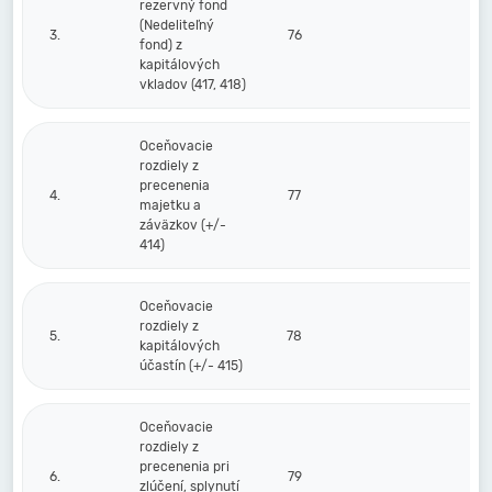
rezervný fond
(Nedeliteľný
3.
76
fond) z
kapitálových
vkladov (417, 418)
Oceňovacie
rozdiely z
precenenia
4.
77
majetku a
záväzkov (+/-
414)
Oceňovacie
rozdiely z
5.
78
kapitálových
účastín (+/- 415)
Oceňovacie
rozdiely z
precenenia pri
6.
79
zlúčení, splynutí