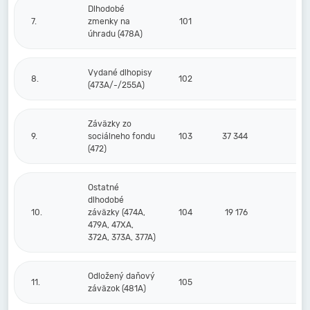
Dlhodobé
7.
zmenky na
101
úhradu (478A)
Vydané dlhopisy
8.
102
(473A/-/255A)
Záväzky zo
9.
sociálneho fondu
103
37 344
3
(472)
Ostatné
dlhodobé
10.
záväzky (474A,
104
19 176
1
479A, 47XA,
372A, 373A, 377A)
Odložený daňový
11.
105
záväzok (481A)