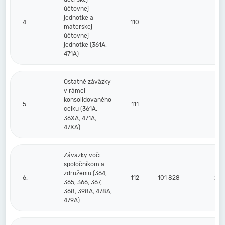
účtovnej
jednotke a
4.
110
materskej
účtovnej
jednotke (361A,
471A)
Ostatné záväzky
v rámci
konsolidovaného
5.
111
celku (361A,
36XA, 471A,
47XA)
Záväzky voči
spoločníkom a
združeniu (364,
6.
112
101 828
236
365, 366, 367,
368, 398A, 478A,
479A)