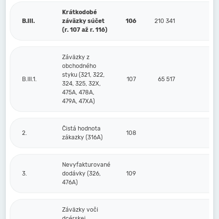
Krátkodobé
B.III.
záväzky súčet
106
210 341
292
(r. 107 až r. 116)
Záväzky z
obchodného
styku (321, 322,
B.III.1.
107
65 517
22
324, 325, 32X,
475A, 478A,
479A, 47XA)
Čistá hodnota
2.
108
zákazky (316A)
Nevyfakturované
3.
dodávky (326,
109
476A)
Záväzky voči
dcérskej