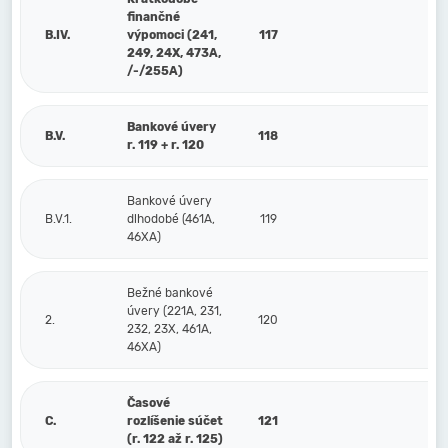
finančné
B.IV.
výpomoci (241,
117
249, 24X, 473A,
/-/255A)
Bankové úvery
B.V.
118
r. 119 + r. 120
Bankové úvery
B.V.1.
dlhodobé (461A,
119
46XA)
Bežné bankové
úvery (221A, 231,
2.
120
232, 23X, 461A,
46XA)
Časové
C.
rozlíšenie súčet
121
(r. 122 až r. 125)