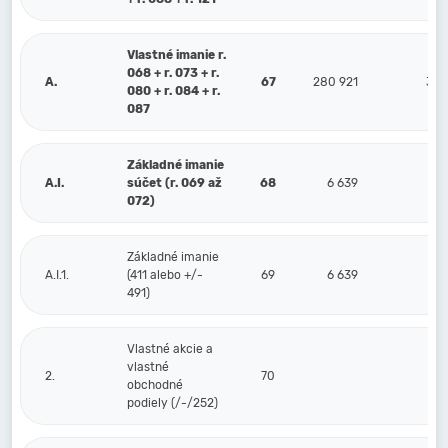
Vlastné imanie r.
068 + r. 073 + r.
A.
67
280 921
340
080 + r. 084 + r.
087
Základné imanie
A.I.
súčet (r. 069 až
68
6 639
072)
Základné imanie
A.I.1.
(411 alebo +/-
69
6 639
491)
Vlastné akcie a
vlastné
2.
70
obchodné
podiely (/-/252)