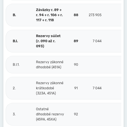
Záväzky r. 89 +
B.
r. 94 + r. 106 + r.
88
273 905
352
117 + r. 118
Rezervy súčet
B.I.
(r. 090 až r.
89
7 044
4
093)
Rezervy zákonné
B.I.1.
90
dlhodobé (451A)
Rezervy zákonné
2.
krátkodobé
91
7 044
4
(323A, 451A)
Ostatné
3.
dlhodobé rezervy
92
(459A, 45XA)