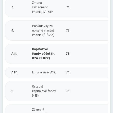
Zmena
3.
základného
71
imania +/- 419
Pohľadávky za
4.
upísané vlastné
72
imanie (/-/353)
Kapitálové
A.II.
fondy súčet (r.
73
074 až 079)
A.II.1.
Emisné ážio (412)
74
Ostatné
2.
kapitálové fondy
75
(413)
Zákonný