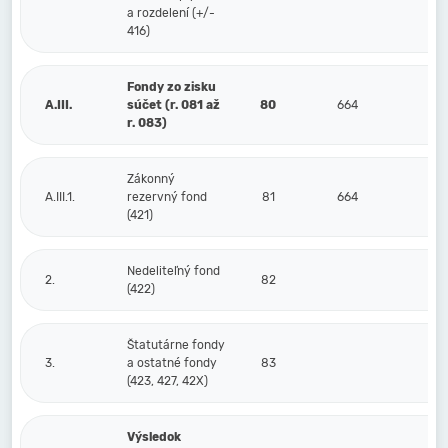
a rozdelení (+/-
416)
Fondy zo zisku
A.III.
súčet (r. 081 až
80
664
r. 083)
Zákonný
A.III.1.
rezervný fond
81
664
(421)
Nedeliteľný fond
2.
82
(422)
Štatutárne fondy
3.
a ostatné fondy
83
(423, 427, 42X)
Výsledok