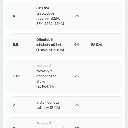
Ostatné
krátkodobé
4.
93
rezervy (323A,
32X, 459A, 45XA)
Dlhodobé
B.II.
záväzky súčet
94
56 520
55
(r. 095 až r. 105)
Dlhodobé
záväzky z
B.II.1.
obchodného
95
styku
(321A,479A)
Čistá hodnota
2.
96
zákazky (316A)
Dlhodobé