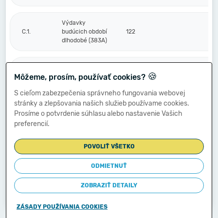
Výdavky
C.1.
budúcich období
122
dlhodobé (383A)
Výdavky
🍪
Môžeme, prosím, používať cookies?
budúcich období
2.
123
krátkodobé
S cieľom zabezpečenia správneho fungovania webovej
(383A)
stránky a zlepšovania našich služieb používame cookies.
Prosíme o potvrdenie súhlasu alebo nastavenie Vašich
Výnosy budúcich
preferencií.
3.
období dlhodobé
124
(384A)
POVOLIŤ VŠETKO
Výnosy budúcich
ODMIETNUŤ
období
4.
125
krátkodobé
ZOBRAZIŤ DETAILY
(384A)
ZÁSADY POUŽÍVANIA COOKIES