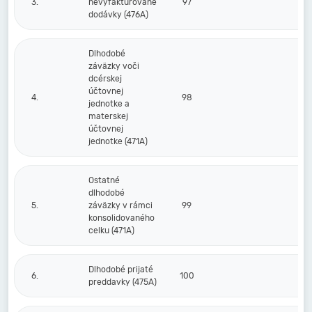
3.
nevyfakturované
97
dodávky (476A)
Dlhodobé
záväzky voči
dcérskej
účtovnej
4.
98
jednotke a
materskej
účtovnej
jednotke (471A)
Ostatné
dlhodobé
5.
záväzky v rámci
99
konsolidovaného
celku (471A)
Dlhodobé prijaté
6.
100
preddavky (475A)