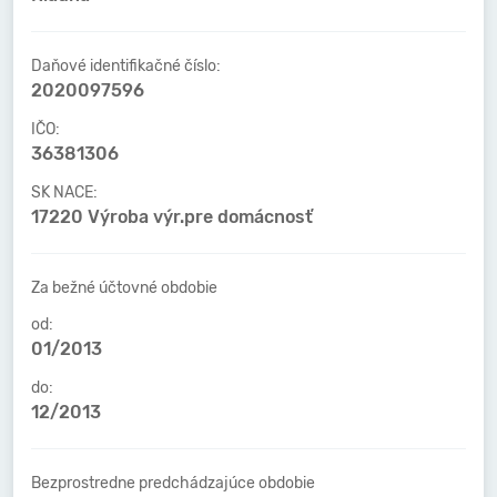
Daňové identifikačné číslo:
2020097596
IČO:
36381306
SK NACE:
17220 Výroba výr.pre domácnosť
Za bežné účtovné obdobie
od:
01/2013
do:
12/2013
Bezprostredne predchádzajúce obdobie