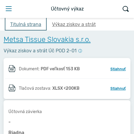
Účtovný výkaz
Titulná strana
Výkaz ziskov a strát
Metsa Tissue Slovakia s.r.o.
Výkaz ziskov a strát Úč POD 2-01
Dokument:
PDF veľkosť 153 KB
Stiahnuť
Tlačová zostava:
XLSX <200KB
Stiahnuť
Účtovná závierka
-
Riadna