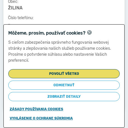
Obec:
ŽILINA
Číslo telefónu:
-
🍪
Môžeme, prosím, používať cookies?
Číslo faxu:
-
S cieľom zabezpečenia správneho fungovania webovej
stránky a zlepšovania našich služieb používame cookies.
E-mailová adresa:
Prosíme o potvrdenie súhlasu alebo nastavenie Vašich
-
preferencií.
POVOLIŤ VŠETKO
Zostavená dňa:
23.06.2014
ODMIETNUŤ
Schválená dňa:
ZOBRAZIŤ DETAILY
-
ZÁSADY POUŽÍVANIA COOKIES
Copyright © 2011-2026
VYHLÁSENIE O OCHRANE SÚKROMIA
Ministerstvo financií Slovenskej republiky