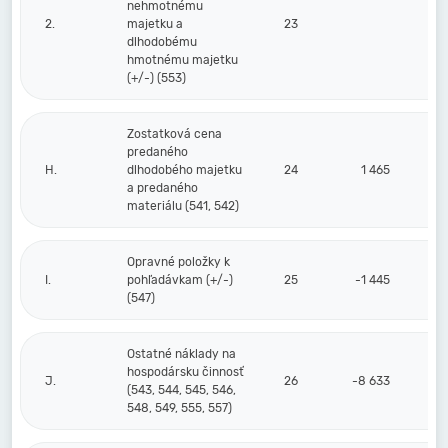
nehmotnému
2.
majetku a
23
dlhodobému
hmotnému majetku
(+/-) (553)
Zostatková cena
predaného
H.
dlhodobého majetku
24
1 465
a predaného
materiálu (541, 542)
Opravné položky k
I.
pohľadávkam (+/-)
25
-1 445
(547)
Ostatné náklady na
hospodársku činnosť
J.
26
-8 633
(543, 544, 545, 546,
548, 549, 555, 557)