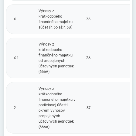
Výnosy z
krátkodobého
X.
35
finančného majetku
súčet (r. 36 až r. 38)
Výnosy z
krátkodobého
finančného majetku
X.1.
36
od prepojených
účtovných jednotiek
(666A)
Výnosy z
krátkodobého
finančného majetku v
podielovej účasti
2.
37
okrem výnosov
prepojených
účtovných jednotiek
(666A)