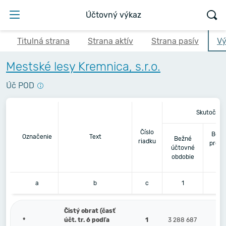
Účtovný výkaz
Titulná strana
Strana aktív
Strana pasív
Vý
Mestské lesy Kremnica, s.r.o.
Úč POD
Skutočnos
Číslo
Bezp
Označenie
Text
Bežné
riadku
predc
účtovné
ú
obdobie
o
a
b
c
1
Čistý obrat (časť
*
účt. tr. 6 podľa
1
3 288 687