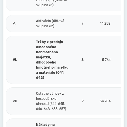
zásob (+/-) (účtová
skupina 61)
Aktivácia (účtová
V.
7
14 258
skupina 62)
Tržby z predaja
dlhodobého
nehmotného
majetku,
VI.
8
5 764
dlhodobého
hmotného majetku
a materiálu (641,
642)
Ostatné výnosy z
hospodárskej
VII.
9
54 704
činnosti (644, 645,
646, 648, 655, 657)
Náklady na