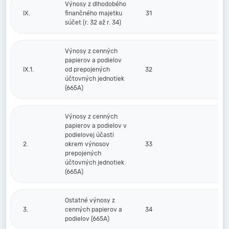
Výnosy z dlhodobého
IX.
finančného majetku
31
súčet (r. 32 až r. 34)
Výnosy z cenných
papierov a podielov
IX.1.
od prepojených
32
účtovných jednotiek
(665A)
Výnosy z cenných
papierov a podielov v
podielovej účasti
2.
okrem výnosov
33
prepojených
účtovných jednotiek
(665A)
Ostatné výnosy z
3.
cenných papierov a
34
podielov (665A)