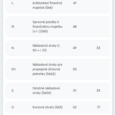
L.
krátkodobý finančný
47
majetok (566)
Opravné položky k
M.
finančnému majetku
48
(+/-) (565)
Nákladové úroky (r.
N.
49
33
50 + r. 51)
Nákladové úroky pre
N.1.
prepojené účtovné
50
jednotky (562A)
Ostatné nákladové
2.
51
33
úroky (562A)
O.
Kurzové straty (563)
52
77