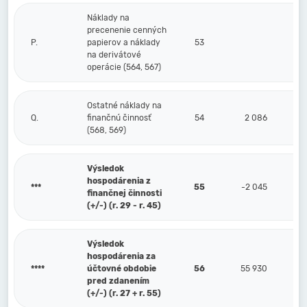
Náklady na
precenenie cenných
P.
papierov a náklady
53
na derivátové
operácie (564, 567)
Ostatné náklady na
Q.
finančnú činnosť
54
2 086
(568, 569)
Výsledok
hospodárenia z
***
55
-2 045
finančnej činnosti
(+/-) (r. 29 - r. 45)
Výsledok
hospodárenia za
****
účtovné obdobie
56
55 930
pred zdanením
(+/-) (r. 27 + r. 55)