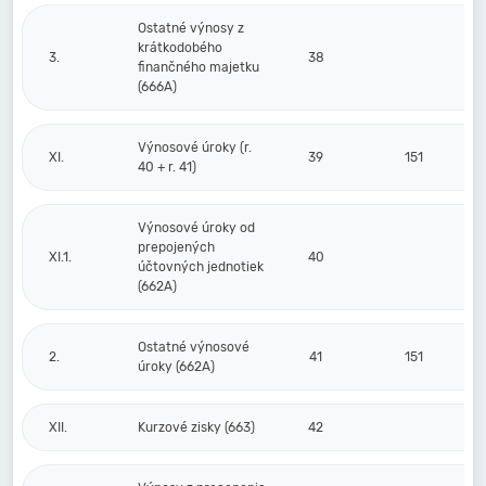
Ostatné výnosy z
krátkodobého
3.
38
finančného majetku
(666A)
Výnosové úroky (r.
XI.
39
151
40 + r. 41)
Výnosové úroky od
prepojených
XI.1.
40
účtovných jednotiek
(662A)
Ostatné výnosové
2.
41
151
úroky (662A)
XII.
Kurzové zisky (663)
42