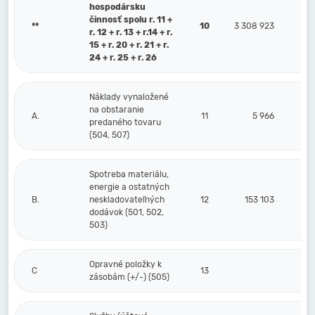
hospodársku
činnosť spolu r. 11 +
**
10
3 308 923
r. 12 + r. 13 + r.14 + r.
15 + r. 20 + r. 21 + r.
24 + r. 25 + r. 26
Náklady vynaložené
na obstaranie
A.
11
5 966
predaného tovaru
(504, 507)
Spotreba materiálu,
energie a ostatných
B.
neskladovateľných
12
153 103
dodávok (501, 502,
503)
Opravné položky k
C
13
zásobám (+/-) (505)