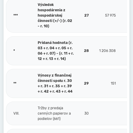
Výsledok
hospodárenia z
***
hospodárskej
27
57 975
činnosti (+/-) (r. 02
- r. 10)
Pridaná hodnota (r.
03 + r. 04 + r. 05 + r.
*
28
1 206 308
06 + r. 07) - (r. 11 + r.
12 + r. 13 + r. 14)
Výnosy z finančnej
činnosti spolu r. 30
**
29
151
+ r. 31 + r. 35 + r. 39
+ r. 42 + r. 43 + r. 44
Tržby z predaja
VIII.
cenných papierov a
30
podielov (661)