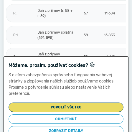
Daň z príjmov (r. 58 +
R.
57
11 684
r. 59)
Daň z príjmov splatná
R.1.
58
15 833
(591, 595)
Daň z príjmov
2.
59
-4 149
odložená (+/-) (592)
🍪
Môžeme, prosím, používať cookies?
S cieľom zabezpečenia správneho fungovania webovej
Prevod podielov na
stránky a zlepšovania našich služieb používame cookies.
výsledku
S.
hospodárenia
60
Prosíme o potvrdenie súhlasu alebo nastavenie Vašich
spoločníkom (+/-
preferencií.
596)
POVOLIŤ VŠETKO
Výsledok
hospodárenia za
ODMIETNUŤ
****
účtovné obdobie po
61
44 246
zdanení (+/-) (r. 56
ZOBRAZIŤ DETAILY