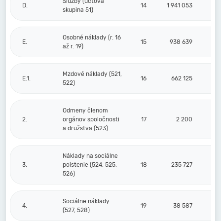
Služby (účtová
D.
14
1 941 053
skupina 51)
Osobné náklady (r. 16
E.
15
938 639
až r. 19)
Mzdové náklady (521,
E.1.
16
662 125
522)
Odmeny členom
2.
orgánov spoločnosti
17
2 200
a družstva (523)
Náklady na sociálne
3.
poistenie (524, 525,
18
235 727
526)
Sociálne náklady
4.
19
38 587
(527, 528)