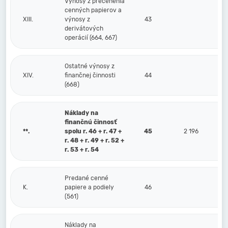
Výnosy z precenenia
cenných papierov a
XIII.
výnosy z
43
derivátových
operácií (664, 667)
Ostatné výnosy z
XIV.
finančnej činnosti
44
(668)
Náklady na
finančnú činnosť
**.
spolu r. 46 + r. 47 +
45
2 196
r. 48 + r. 49 + r. 52 +
r. 53 + r. 54
Predané cenné
K.
papiere a podiely
46
(561)
Náklady na