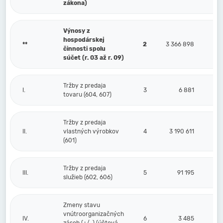
zákona)
Výnosy z
hospodárskej
**
2
3 366 898
činnosti spolu
súčet (r. 03 až r. 09)
Tržby z predaja
I.
3
6 881
tovaru (604, 607)
Tržby z predaja
II.
vlastných výrobkov
4
3 190 611
(601)
Tržby z predaja
III.
5
91 195
služieb (602, 606)
Zmeny stavu
vnútroorganizačných
IV.
6
3 485