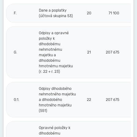
Dane a poplatky
F.
20
71 100
(účtová skupina 53)
Odpisy a opravné
položky k
dlhodobému
nehmotnému
G.
21
207 675
majetku a
dlhodobému
hmotnému majetku
(r. 22 + r. 23)
Odpisy dlhodobého
nehmotného majetku
G.1.
a dlhodobého
22
207 675
hmotného majetku
(551)
Opravné položky k
dlhodobému