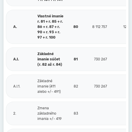
Vlastné imanie
r. 81 + r. 85 + r.
A.
86 + r. 87 + r.
80
8 112 757
12 22
90 + r. 93 + r.
97 + r. 100
Základné
A.I.
imanie súčet
81
730 267
73
(r. 82 až r. 84)
Základné
A.I.1.
imanie (411
82
730 267
73
alebo +/- 491)
Zmena
2.
základného
83
imania +/- 419