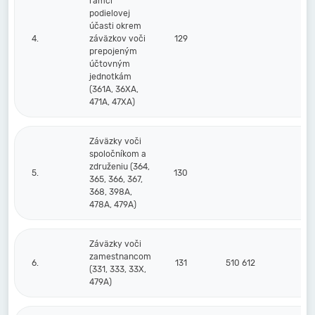
rámci
podielovej
účasti okrem
4.
záväzkov voči
129
prepojeným
účtovným
jednotkám
(361A, 36XA,
471A, 47XA)
Záväzky voči
spoločníkom a
združeniu (364,
5.
130
365, 366, 367,
368, 398A,
478A, 479A)
Záväzky voči
zamestnancom
6.
131
510 612
41
(331, 333, 33X,
479A)