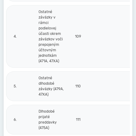
Ostatné
záväzky v
rámci
podielovej
účasti okrem
4.
109
záväzkov voči
prepojeným
účtovným
jednotkám
(471A, 47XA)
Ostatné
dlhodobé
5.
110
záväzky (479A,
47XA)
Dlhodobé
prijaté
6.
111
preddavky
(475A)