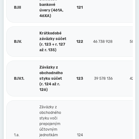
bankové
B.III
121
úvery (461A,
46XA)
Krátkodobé
záväzky súčet
B.IV.
122
46 738 928
50 81
(r. 123 + r. 127
až r. 135)
Záväzky z
obchodného
B.IV.1.
styku súčet
123
39 578 136
42 79
(r. 124 až r.
126)
Záväzky z
obchodného
styku voči
prepojeným
účtovným
1.a.
jednotkám
124