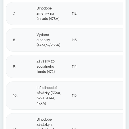
Dlhodobé
7.
zmenky na
112
úhradu (478A)
Vydané
8.
dlhopisy
113
(473A/-/255A)
Záväzky zo
9.
sociálneho
114
fondu (472)
Iné dlhodobé
záväzky (336A,
10.
115
372A, 474A,
47XA)
Dlhodobé
záväzky z