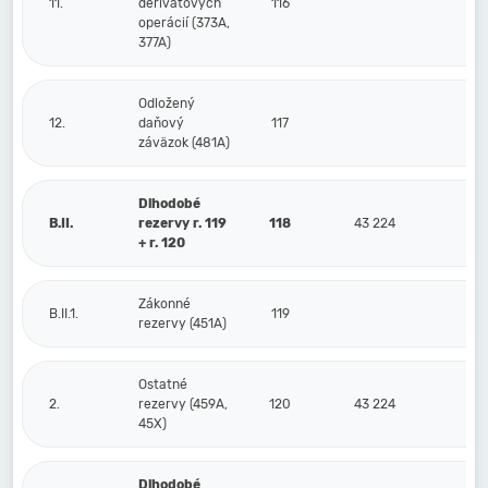
11.
derivátových
116
operácií (373A,
377A)
Odložený
12.
daňový
117
záväzok (481A)
Dlhodobé
B.II.
rezervy r. 119
118
43 224
2
+ r. 120
Zákonné
B.II.1.
119
rezervy (451A)
Ostatné
2.
rezervy (459A,
120
43 224
2
45X)
Dlhodobé