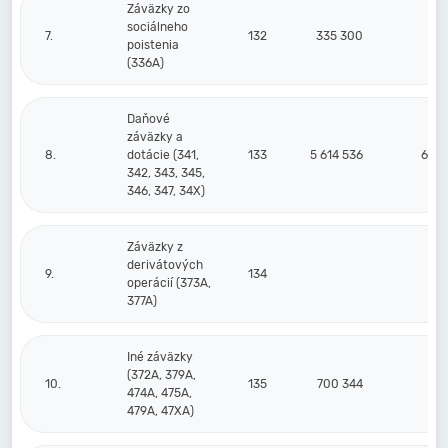
Záväzky zo
sociálneho
7.
132
335 300
29
poistenia
(336A)
Daňové
záväzky a
8.
dotácie (341,
133
5 614 536
6 60
342, 343, 345,
346, 347, 34X)
Záväzky z
derivátových
9.
134
operácií (373A,
377A)
Iné záväzky
(372A, 379A,
10.
135
700 344
7
474A, 475A,
479A, 47XA)