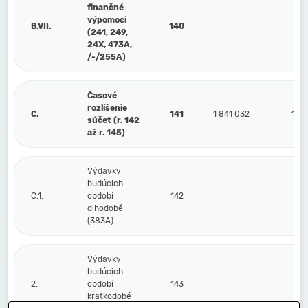
finančné
výpomoci
B.VII.
140
(241, 249,
24X, 473A,
/-/255A)
Časové
rozlíšenie
C.
141
1 841 032
1 66
súčet (r. 142
až r. 145)
Výdavky
budúcich
C.1.
období
142
dlhodobé
(383A)
Výdavky
budúcich
2.
období
143
kratkodobé