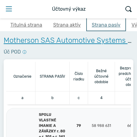
Účtovný výkaz
Titulná strana
Strana aktív
Strana pasív
Vý
Motherson SAS Automotive Systems and Technologies Slovakia s.r.o.
Úč POD
Bezprost
Bežné
Číslo
predchádz
Označenie
STRANA PASÍV
účtovné
riadku
účtov
obdobie
obdob
a
b
c
4
5
SPOLU
VLASTNÉ
IMANIE A
79
58 988 631
66 79
ZÁVÄZKY r. 80
+ r. 101 + r. 141