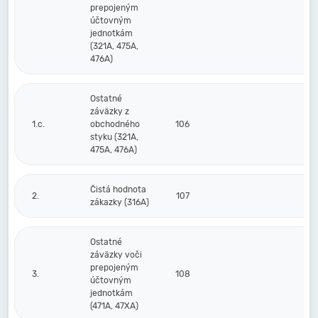
prepojeným
účtovným
jednotkám
(321A, 475A,
476A)
Ostatné
záväzky z
1.c.
obchodného
106
styku (321A,
475A, 476A)
Čistá hodnota
2.
107
zákazky (316A)
Ostatné
záväzky voči
prepojeným
3.
108
účtovným
jednotkám
(471A, 47XA)