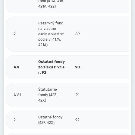
fond (417A, 418,
421A, 422)
Rezervný fond
na vlastné
2.
akcie a vlastné
89
podiely (417A,
421A)
Ostatné fondy
A.V
zo zisku r. 91 +
90
r. 92
Štatutárne
A.V.1.
fondy (423,
91
42X)
Ostatné fondy
2.
92
(427, 42X)