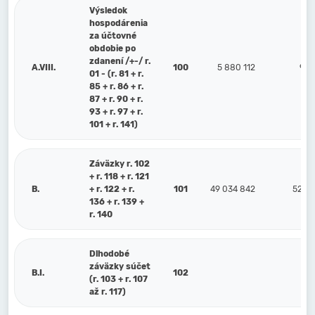
Výsledok
hospodárenia
za účtovné
obdobie po
zdanení /+-/ r.
A.VIII.
100
5 880 112
9 9
01 - (r. 81 + r.
85 + r. 86 + r.
87 + r. 90 + r.
93 + r. 97 + r.
101 + r. 141)
Záväzky r. 102
+ r. 118 + r. 121
B.
+ r. 122 + r.
101
49 034 842
52 90
136 + r. 139 +
r. 140
Dlhodobé
záväzky súčet
B.I.
102
(r. 103 + r. 107
až r. 117)