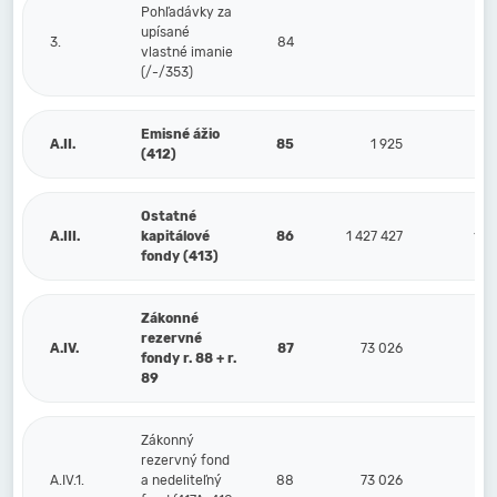
Pohľadávky za
upísané
3.
84
vlastné imanie
(/-/353)
Emisné ážio
A.II.
85
1 925
(412)
Ostatné
A.III.
kapitálové
86
1 427 427
1 4
fondy (413)
Zákonné
rezervné
A.IV.
87
73 026
7
fondy r. 88 + r.
89
Zákonný
rezervný fond
A.IV.1.
a nedeliteľný
88
73 026
7