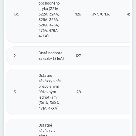
obchodného
styku (321A,
1.c.
322A, 324A,
126
39 578 136
42 79
325A, 326A,
32XA, 475A,
476A, 478A,
47XA)
Čistá hodnota
2.
127
zákazky (316A)
Ostatné
záväzky voči
prepojeným
3.
účtovným
128
jednotkám
(361A, 36XA,
471A, 47XA)
Ostatné
záväzky v