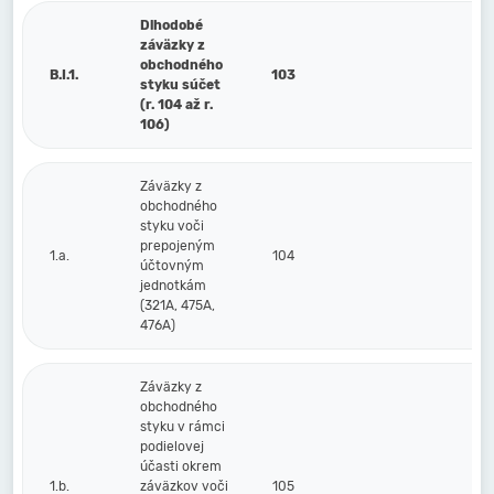
Dlhodobé
záväzky z
obchodného
B.I.1.
103
styku súčet
(r. 104 až r.
106)
Záväzky z
obchodného
styku voči
prepojeným
1.a.
104
účtovným
jednotkám
(321A, 475A,
476A)
Záväzky z
obchodného
styku v rámci
podielovej
účasti okrem
1.b.
záväzkov voči
105