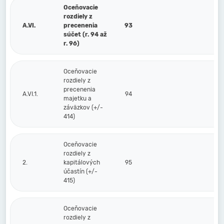
Oceňovacie
rozdiely z
A.VI.
precenenia
93
súčet (r. 94 až
r. 96)
Oceňovacie
rozdiely z
precenenia
A.VI.1.
94
majetku a
záväzkov (+/-
414)
Oceňovacie
rozdiely z
2.
kapitálových
95
účastín (+/-
415)
Oceňovacie
rozdiely z