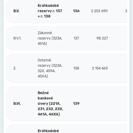
Krátkodobé
B.V.
rezervy r. 137
136
2 252 690
2 04
+ r. 138
Zákonné
B.V.1.
rezervy (323A,
137
98 227
7
451A)
Ostatné
rezervy (323A,
2.
138
2 154 463
1 9
32X, 459A,
45XA)
Bežné
bankové
B.VI.
úvery (221A,
139
231, 232, 23X,
461A, 46XA)
Krátkodobé