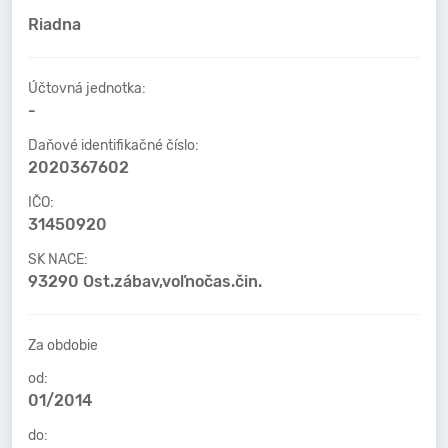
Riadna
Účtovná jednotka:
-
Daňové identifikačné číslo:
2020367602
IČO:
31450920
SK NACE:
93290 Ost.zábav,voľnočas.čin.
Za obdobie
od:
01/2014
do: