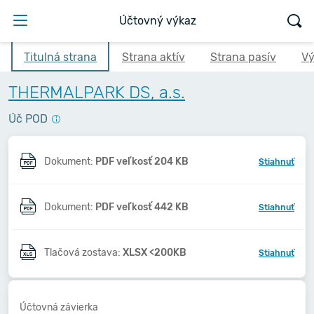
Účtovný výkaz
Titulná strana
Strana aktív
Strana pasív
Vý
THERMALPARK DS, a.s.
Úč POD
Dokument:
PDF veľkosť 204 KB
Stiahnuť
Dokument:
PDF veľkosť 442 KB
Stiahnuť
Tlačová zostava:
XLSX <200KB
Stiahnuť
Účtovná závierka