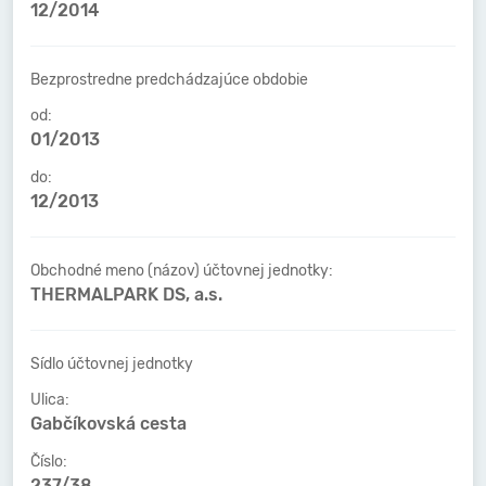
12/2014
Bezprostredne predchádzajúce obdobie
od:
01/2013
do:
12/2013
Obchodné meno (názov) účtovnej jednotky:
THERMALPARK DS, a.s.
Sídlo účtovnej jednotky
Ulica:
Gabčíkovská cesta
Číslo:
237/38