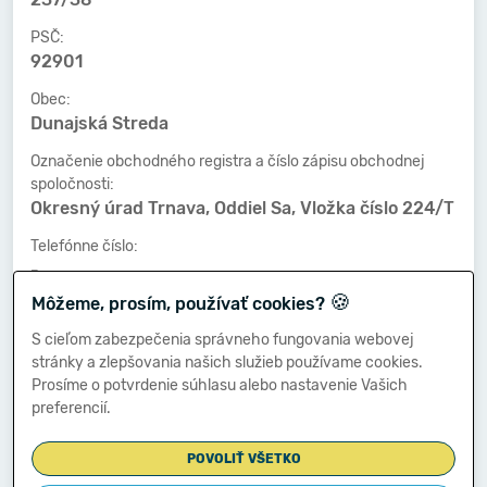
PSČ:
92901
Obec:
Dunajská Streda
Označenie obchodného registra a číslo zápisu obchodnej
spoločnosti:
Okresný úrad Trnava, Oddiel Sa, Vložka číslo 224/T
Telefónne číslo:
-
🍪
Môžeme, prosím, používať cookies?
Faxové číslo:
-
S cieľom zabezpečenia správneho fungovania webovej
stránky a zlepšovania našich služieb používame cookies.
E-mailová adresa:
Prosíme o potvrdenie súhlasu alebo nastavenie Vašich
-
preferencií.
POVOLIŤ VŠETKO
Zostavená dňa: