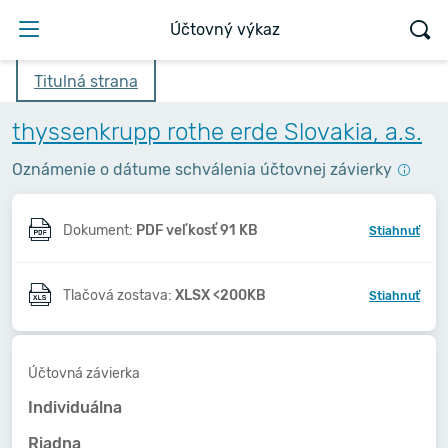
Účtovný výkaz
Titulná strana
thyssenkrupp rothe erde Slovakia, a.s.
Oznámenie o dátume schválenia účtovnej závierky
Dokument:
PDF veľkosť 91 KB
Stiahnuť
Tlačová zostava:
XLSX <200KB
Stiahnuť
Účtovná závierka
Individuálna
Riadna