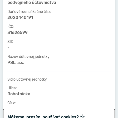
podvojného účtovníctva
Daňové identifikačné číslo:
2020440191
IČO:
31626599
SID:
-
Názov účtovnej jednotky:
PSL, a.s.
Sídlo účtovnej jednotky
Ulica:
Robotnícka
Číslo:
-
🍪
Môžeme, prosím, používať cookies?