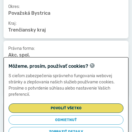
Okres:
Považská Bystrica
Kraj:
Trenčiansky kraj
Právna forma:
Akc. spol.
🍪
Kat. veľkosti:
Môžeme, prosím, používať cookies?
500-999 zamestnancov
S cieľom zabezpečenia správneho fungovania webovej
Druh vlastníctva:
stránky a zlepšovania našich služieb používame cookies.
Zahraničné
Prosíme o potvrdenie súhlasu alebo nastavenie Vašich
preferencií.
Dátum vzniku:
POVOLIŤ VŠETKO
28.03.1995
ODMIETNUŤ
Dátum zániku:
-
ZOBRAZIŤ DETAILY