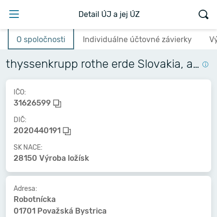
Detail ÚJ a jej ÚZ
O spoločnosti
Individuálne účtovné závierky
V
thyssenkrupp rothe erde Slovakia, a.s.
IČO:
31626599
DIČ:
2020440191
SK NACE:
28150 Výroba ložísk
Adresa:
Robotnícka
01701 Považská Bystrica