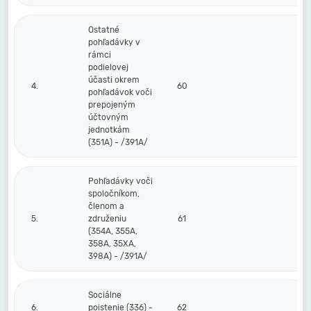
Ostatné
pohľadávky v
rámci
podielovej
účasti okrem
4.
60
pohľadávok voči
prepojeným
účtovným
jednotkám
(351A) - /391A/
Pohľadávky voči
spoločníkom,
členom a
5.
združeniu
61
(354A, 355A,
358A, 35XA,
398A) - /391A/
Sociálne
6.
poistenie (336) -
62