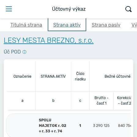
Účtovný výkaz
Titulná strana
Strana aktív
Strana pasív
Vý
LESY MESTA BREZNO, s.r.o.
Úč POD
Číslo
Označenie
STRANA AKTÍV
Bežné účtovné ob
riadku
Brutto -
Korekcia
a
b
c
časť 1
- časť 2
SPOLU
MAJETOK r. 02
1
3 290 125
840 754
+ r. 33 + r. 74