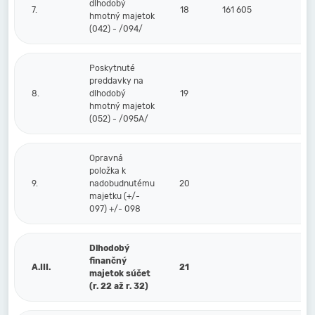
dlhodobý
7.
18
161 605
hmotný majetok
(042) - /094/
Poskytnuté
preddavky na
8.
dlhodobý
19
hmotný majetok
(052) - /095A/
Opravná
položka k
9.
nadobudnutému
20
majetku (+/-
097) +/- 098
Dlhodobý
finančný
A.III.
21
majetok súčet
(r. 22 až r. 32)