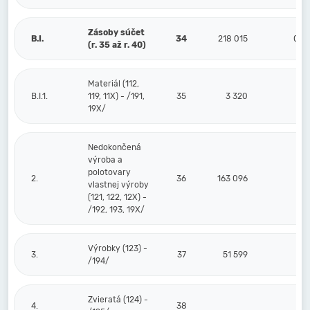
Zásoby súčet
B.I.
34
218 015
0
(r. 35 až r. 40)
Materiál (112,
B.I.1.
119, 11X) - /191,
35
3 320
19X/
Nedokončená
výroba a
polotovary
2.
36
163 096
vlastnej výroby
(121, 122, 12X) -
/192, 193, 19X/
Výrobky (123) -
3.
37
51 599
/194/
Zvieratá (124) -
4.
38