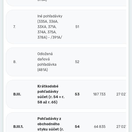
Iné pohľadávky
(335A, 336A,
7.
33XA, 371A,
51
374A, 375A,
378A) - /391A/
Odložená
daňová
8.
52
pohľadávka
(481A)
Krátkodobé
pohľadávky
B.III.
53
187 733
27 027
súčet (r. 54 + r.
58 až r. 65)
Pohľadávky z
obchodného
B.III.1.
54
64 835
27 027
styku súčet (r.