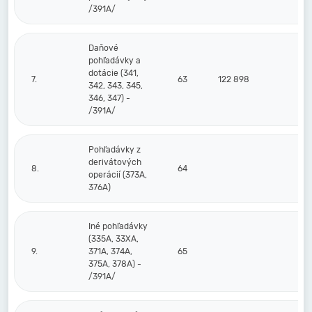
/391A/
Daňové
pohľadávky a
dotácie (341,
7.
63
122 898
342, 343, 345,
346, 347) -
/391A/
Pohľadávky z
derivátových
8.
64
operácií (373A,
376A)
Iné pohľadávky
(335A, 33XA,
9.
371A, 374A,
65
375A, 378A) -
/391A/