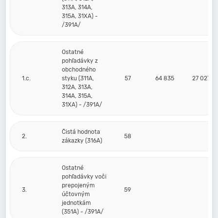
313A, 314A,
315A, 31XA) -
/391A/
Ostatné
pohľadávky z
obchodného
1.c.
styku (311A,
57
64 835
27 027
312A, 313A,
314A, 315A,
31XA) - /391A/
Čistá hodnota
2.
58
zákazky (316A)
Ostatné
pohľadávky voči
prepojeným
3.
59
účtovným
jednotkám
(351A) - /391A/