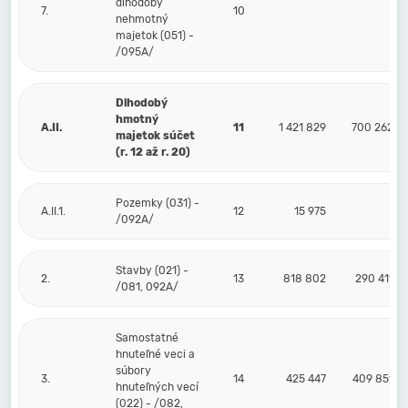
dlhodobý
7.
10
nehmotný
majetok (051) -
/095A/
Dlhodobý
hmotný
A.II.
11
1 421 829
700 262
majetok súčet
(r. 12 až r. 20)
Pozemky (031) -
A.II.1.
12
15 975
/092A/
Stavby (021) -
2.
13
818 802
290 411
/081, 092A/
Samostatné
hnuteľné veci a
súbory
3.
14
425 447
409 851
hnuteľných vecí
(022) - /082,