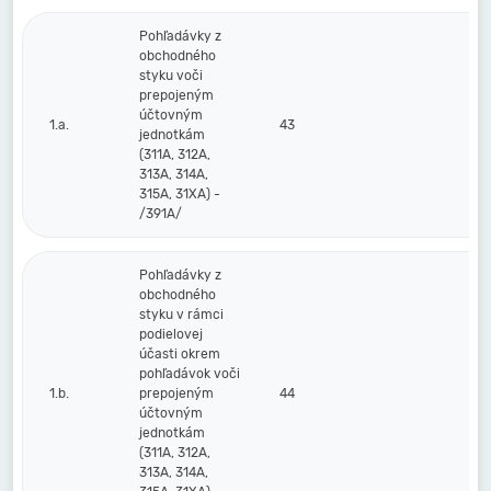
Pohľadávky z
obchodného
styku voči
prepojeným
účtovným
1.a.
43
jednotkám
(311A, 312A,
313A, 314A,
315A, 31XA) -
/391A/
Pohľadávky z
obchodného
styku v rámci
podielovej
účasti okrem
pohľadávok voči
1.b.
prepojeným
44
účtovným
jednotkám
(311A, 312A,
313A, 314A,