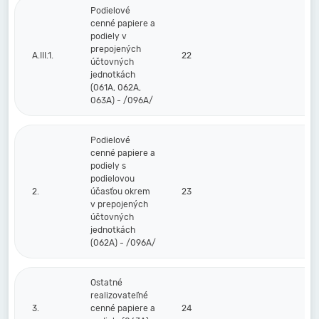
Podielové
cenné papiere a
podiely v
prepojených
A.III.1.
22
účtovných
jednotkách
(061A, 062A,
063A) - /096A/
Podielové
cenné papiere a
podiely s
podielovou
2.
účasťou okrem
23
v prepojených
účtovných
jednotkách
(062A) - /096A/
Ostatné
realizovateľné
3.
cenné papiere a
24