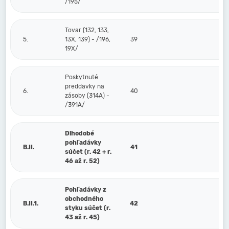
/195/
Tovar (132, 133,
5.
13X, 139) - /196,
39
19X/
Poskytnuté
preddavky na
6.
40
zásoby (314A) -
/391A/
Dlhodobé
pohľadávky
B.II.
41
súčet (r. 42 + r.
46 až r. 52)
Pohľadávky z
obchodného
B.II.1.
42
styku súčet (r.
43 až r. 45)