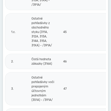
315A, 31XA) -
/391A/
Ostatné
pohľadávky z
obchodného
1.c.
styku (311A,
45
312A, 313A,
314A, 315A,
31XA) - /391A/
Čistá hodnota
2.
46
zákazky (316A)
Ostatné
pohľadávky voči
prepojeným
3.
47
účtovným
jednotkám
(351A) - /391A/