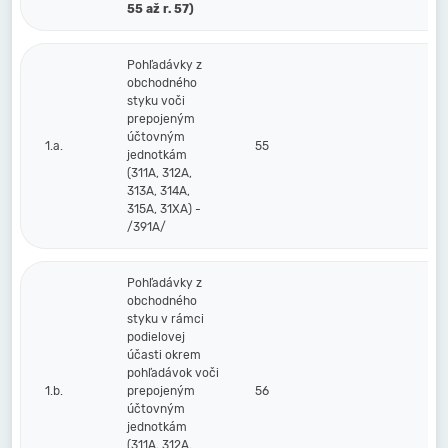
55 až r. 57)
Pohľadávky z
obchodného
styku voči
prepojeným
účtovným
1.a.
55
jednotkám
(311A, 312A,
313A, 314A,
315A, 31XA) -
/391A/
Pohľadávky z
obchodného
styku v rámci
podielovej
účasti okrem
pohľadávok voči
1.b.
prepojeným
56
účtovným
jednotkám
(311A, 312A,