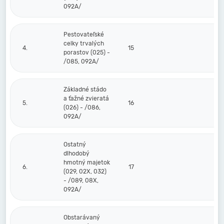
092A/
Pestovateľské
celky trvalých
4.
15
porastov (025) -
/085, 092A/
Základné stádo
a ťažné zvieratá
5.
16
(026) - /086,
092A/
Ostatný
dlhodobý
hmotný majetok
6.
17
(029, 02X, 032)
- /089, 08X,
092A/
Obstarávaný