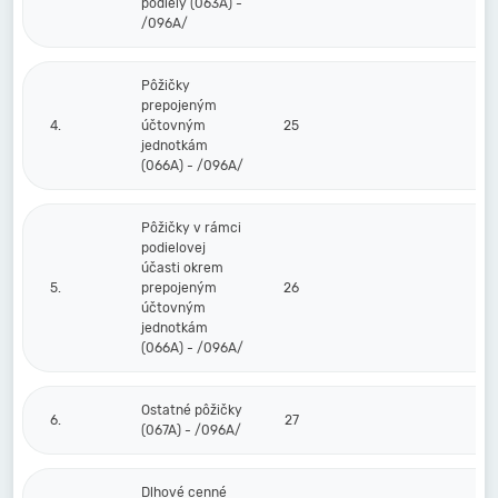
podiely (063A) -
/096A/
Pôžičky
prepojeným
4.
účtovným
25
jednotkám
(066A) - /096A/
Pôžičky v rámci
podielovej
účasti okrem
5.
prepojeným
26
účtovným
jednotkám
(066A) - /096A/
Ostatné pôžičky
6.
27
(067A) - /096A/
Dlhové cenné