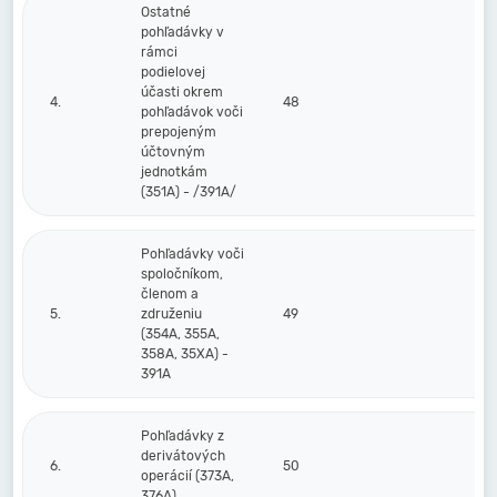
Ostatné
pohľadávky v
rámci
podielovej
účasti okrem
4.
48
pohľadávok voči
prepojeným
účtovným
jednotkám
(351A) - /391A/
Pohľadávky voči
spoločníkom,
členom a
5.
združeniu
49
(354A, 355A,
358A, 35XA) -
391A
Pohľadávky z
derivátových
6.
50
operácií (373A,
376A)