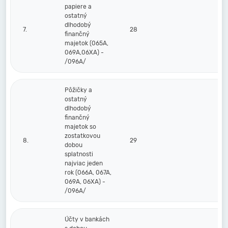
papiere a
ostatný
dlhodobý
7.
28
finančný
majetok (065A,
069A,06XA) -
/096A/
Pôžičky a
ostatný
dlhodobý
finančný
majetok so
zostatkovou
8.
29
dobou
splatnosti
najviac jeden
rok (066A, 067A,
069A, 06XA) -
/096A/
Účty v bankách