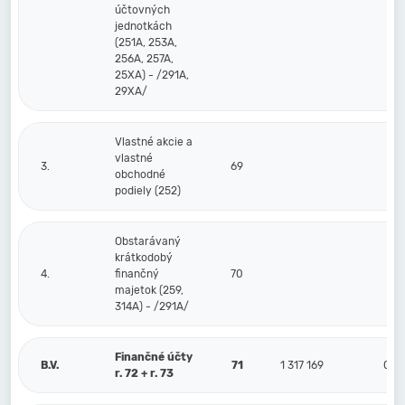
účtovných
jednotkách
(251A, 253A,
256A, 257A,
25XA) - /291A,
29XA/
Vlastné akcie a
vlastné
3.
69
obchodné
podiely (252)
Obstarávaný
krátkodobý
4.
finančný
70
majetok (259,
314A) - /291A/
Finančné účty
B.V.
71
1 317 169
0
r. 72 + r. 73