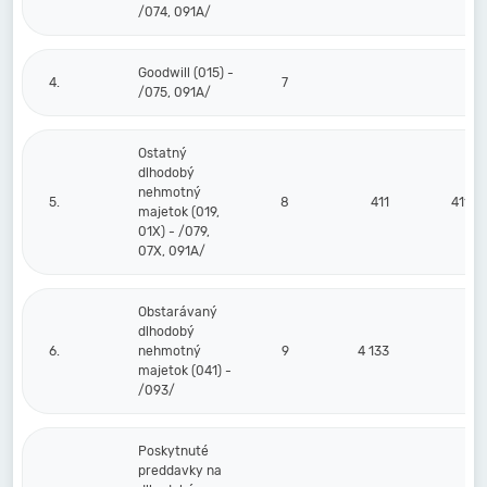
/074, 091A/
Goodwill (015) -
4.
7
/075, 091A/
Ostatný
dlhodobý
nehmotný
5.
8
411
411
majetok (019,
01X) - /079,
07X, 091A/
Obstarávaný
dlhodobý
6.
nehmotný
9
4 133
majetok (041) -
/093/
Poskytnuté
preddavky na