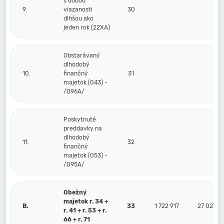
s dobou
9.
viazanosti
30
dlhšou ako
jeden rok (22XA)
Obstarávaný
dlhodobý
10.
finančný
31
majetok (043) -
/096A/
Poskytnuté
preddavky na
dlhodobý
11.
32
finančný
majetok (053) -
/095A/
Obežný
majetok r. 34 +
B.
33
1 722 917
27 027
r. 41 + r. 53 + r.
66 + r. 71