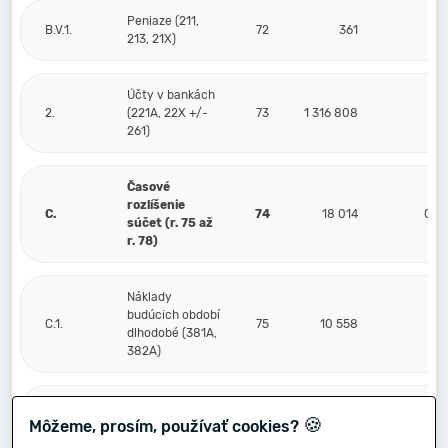
Peniaze (211,
B.V.1.
72
361
213, 21X)
Účty v bankách
2.
(221A, 22X +/-
73
1 316 808
261)
Časové
rozlíšenie
C.
74
18 014
0
súčet (r. 75 až
r. 78)
Náklady
budúcich období
C.1.
75
10 558
dlhodobé (381A,
382A)
Náklady
🍪
Môžeme, prosím, používať cookies?
budúcich období
2.
76
krátkodobé