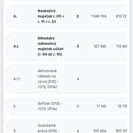
Neobežný
A.
majetok r. 03 +
2
1 549 194
813 727
r. 11 + r. 21
Dlhodobý
nehmotný
A.I.
3
127 365
113 465
majetok súčet
(r. 04 až r. 10)
Aktivované
náklady na
A.I.1.
4
vývoj (012) -
/072, 091A/
Softvér (013) -
2.
5
17 165
12 735
/073, 091A/
Oceniteľné
3.
práva (014) -
6
105 656
100 319