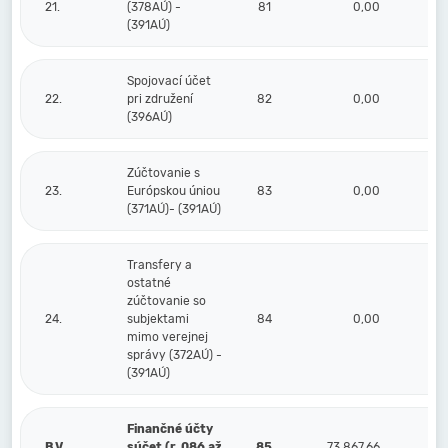
21.
(378AÚ) -
81
0,00
(391AÚ)
Spojovací účet
22.
pri združení
82
0,00
(396AÚ)
Zúčtovanie s
23.
Európskou úniou
83
0,00
(371AÚ)- (391AÚ)
Transfery a
ostatné
zúčtovanie so
24.
subjektami
84
0,00
mimo verejnej
správy (372AÚ) -
(391AÚ)
Finančné účty
B.V.
súčet (r. 086 až
85
73 867,66