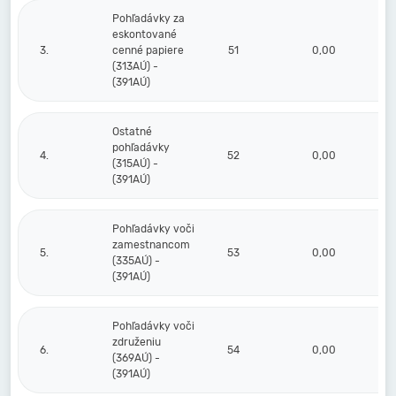
Pohľadávky za
eskontované
3.
cenné papiere
51
0,00
(313AÚ) -
(391AÚ)
Ostatné
pohľadávky
4.
52
0,00
(315AÚ) -
(391AÚ)
Pohľadávky voči
zamestnancom
5.
53
0,00
(335AÚ) -
(391AÚ)
Pohľadávky voči
združeniu
6.
54
0,00
(369AÚ) -
(391AÚ)