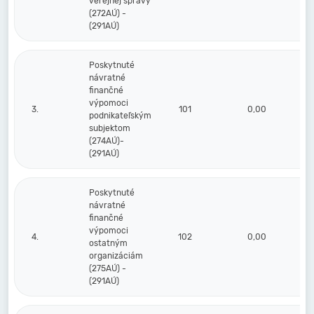
verejnej správy
(272AÚ) -
(291AÚ)
Poskytnuté
návratné
finančné
výpomoci
3.
101
0,00
podnikateľským
subjektom
(274AÚ)-
(291AÚ)
Poskytnuté
návratné
finančné
výpomoci
4.
102
0,00
ostatným
organizáciám
(275AÚ) -
(291AÚ)