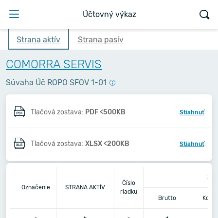
Účtovný výkaz
Strana aktív
Strana pasív
COMORRA SERVIS
Súvaha Úč ROPO SFOV 1-01
Tlačová zostava:
PDF <500KB
Stiahnuť
Tlačová zostava:
XLSX <200KB
Stiahnuť
201
Číslo
Označenie
STRANA AKTÍV
riadku
Brutto
Korek