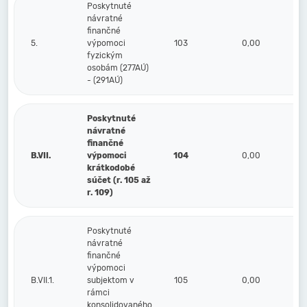
Poskytnuté
návratné
finančné
5.
výpomoci
103
0,00
fyzickým
osobám (277AÚ)
- (291AÚ)
Poskytnuté
návratné
finančné
B.VII.
výpomoci
104
0,00
krátkodobé
súčet (r. 105 až
r. 109)
Poskytnuté
návratné
finančné
výpomoci
B.VII.1.
subjektom v
105
0,00
rámci
konsolidovaného