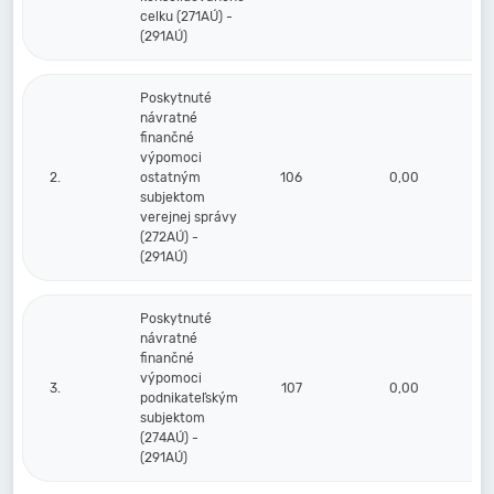
celku (271AÚ) -
(291AÚ)
Poskytnuté
návratné
finančné
výpomoci
2.
ostatným
106
0,00
subjektom
verejnej správy
(272AÚ) -
(291AÚ)
Poskytnuté
návratné
finančné
výpomoci
3.
107
0,00
podnikateľským
subjektom
(274AÚ) -
(291AÚ)