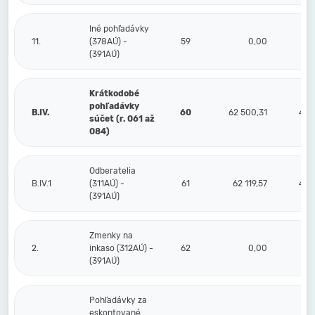
Iné pohľadávky
11.
(378AÚ) -
59
0,00
(391AÚ)
Krátkodobé
pohľadávky
B.IV.
60
62 500,31
44 9
súčet (r. 061 až
084)
Odberatelia
B.IV.1
(311AÚ) -
61
62 119,57
44 9
(391AÚ)
Zmenky na
2.
inkaso (312AÚ) -
62
0,00
(391AÚ)
Pohľadávky za
eskontované