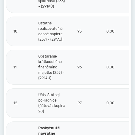
splatnosti (256)
- (291AÚ)
Ostatné
realizovateľné
10.
95
0,00
cenné papiere
(257) - (291AÚ)
Obstaranie
krátkodobého
11.
finančného
96
0,00
majetku (259) -
(291AÚ)
Účty Štátnej
pokladnice
12.
97
0,00
(účtová skupina
28)
Poskytnuté
návratné