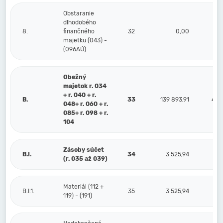
Obstaranie
dlhodobého
8.
finančného
32
0,00
majetku (043) -
(096AÚ)
Obežný
majetok r. 034
+ r. 040 + r.
B.
33
139 893,91
44 9
048+ r. 060 + r.
085+ r. 098 + r.
104
Zásoby súčet
B.I.
34
3 525,94
(r. 035 až 039)
Materiál (112 +
B.I.1.
35
3 525,94
119) - (191)