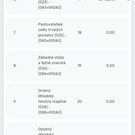
(023) -
(083+092AÚ)
Pestovateľské
celky trvalých
7.
18
0,00
porastov (025) -
(085+092AÚ)
Základné stádo
a ťažné zvieratá
8.
19
0,00
(026) -
(086+092AÚ)
Drobný
dlhodobý
9.
hmotný majetok
20
0,00
(028) -
(088+092AÚ)
Ostatný
dlhodobý