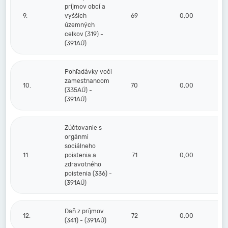
príjmov obcí a
9.
vyšších
69
0,00
územných
celkov (319) -
(391AÚ)
Pohľadávky voči
zamestnancom
10.
70
0,00
(335AÚ) -
(391AÚ)
Zúčtovanie s
orgánmi
sociálneho
11.
poistenia a
71
0,00
zdravotného
poistenia (336) -
(391AÚ)
Daň z príjmov
12.
72
0,00
(341) - (391AÚ)