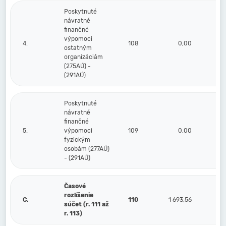
Poskytnuté
návratné
finančné
výpomoci
4.
108
0,00
ostatným
organizáciám
(275AÚ) -
(291AÚ)
Poskytnuté
návratné
finančné
5.
výpomoci
109
0,00
fyzickým
osobám (277AÚ)
- (291AÚ)
Časové
rozlíšenie
C.
110
1 693,56
súčet (r. 111 až
r. 113)