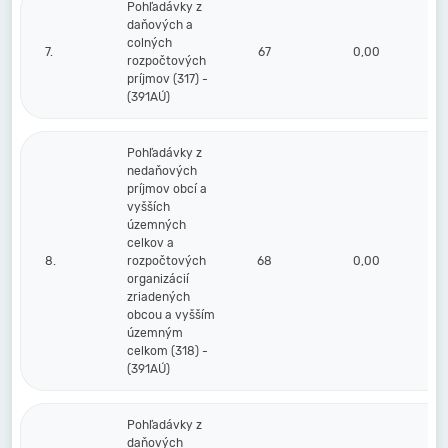
Pohľadávky z
daňových a
colných
7.
67
0,00
rozpočtových
príjmov (317) -
(391AÚ)
Pohľadávky z
nedaňových
príjmov obcí a
vyšších
územných
celkov a
8.
rozpočtových
68
0,00
organizácií
zriadených
obcou a vyšším
územným
celkom (318) -
(391AÚ)
Pohľadávky z
daňových