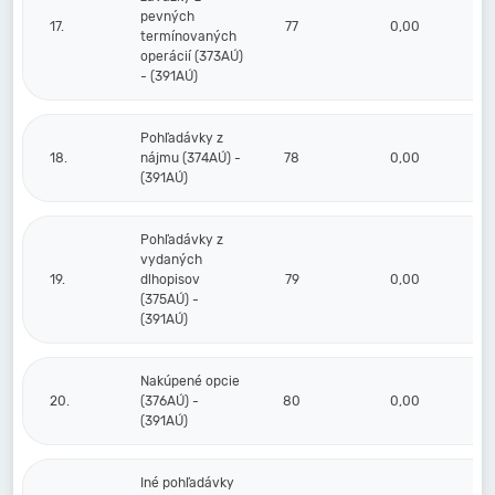
pevných
17.
77
0,00
termínovaných
operácií (373AÚ)
- (391AÚ)
Pohľadávky z
18.
nájmu (374AÚ) -
78
0,00
(391AÚ)
Pohľadávky z
vydaných
19.
dlhopisov
79
0,00
(375AÚ) -
(391AÚ)
Nakúpené opcie
20.
(376AÚ) -
80
0,00
(391AÚ)
Iné pohľadávky