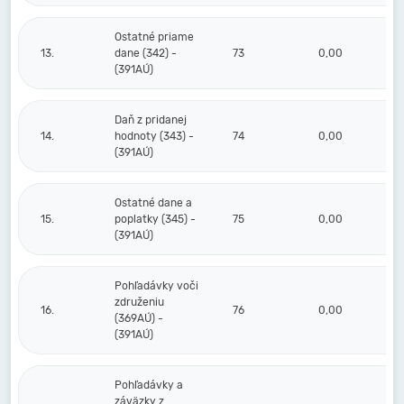
Ostatné priame
13.
dane (342) -
73
0,00
(391AÚ)
Daň z pridanej
14.
hodnoty (343) -
74
0,00
(391AÚ)
Ostatné dane a
15.
poplatky (345) -
75
0,00
(391AÚ)
Pohľadávky voči
združeniu
16.
76
0,00
(369AÚ) -
(391AÚ)
Pohľadávky a
záväzky z