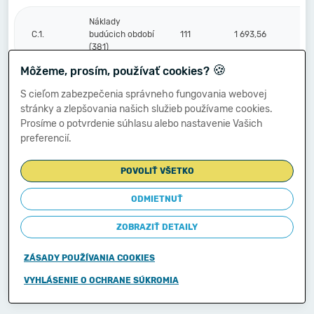
Náklady
C.1.
budúcich období
111
1 693,56
(381)
🍪
Môžeme, prosím, používať cookies?
Komplexné
S cieľom zabezpečenia správneho fungovania webovej
náklady
2.
112
0,00
stránky a zlepšovania našich služieb používame cookies.
budúcich období
Prosíme o potvrdenie súhlasu alebo nastavenie Vašich
(382)
preferencií.
Príjmy budúcich
3.
113
0,00
POVOLIŤ VŠETKO
období (385)
ODMIETNUŤ
Vzťahy k účtom
ZOBRAZIŤ DETAILY
klientov
Štátnej
D.
114
0,00
pokladnice
ZÁSADY POUŽÍVANIA COOKIES
(účtová
skupina 20)
VYHLÁSENIE O OCHRANE SÚKROMIA