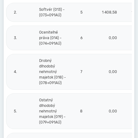
Softvér (013) -
2.
5
1 408,58
1 4
(073+091AÚ)
Oceniteľné
3.
práva (014) -
6
0,00
(074+091AÚ)
Drobný
dlhodobý
4.
nehmotný
7
0,00
majetok (018) -
(078+091AÚ)
Ostatný
dlhodobý
5.
nehmotný
8
0,00
majetok (019) -
(079+091AÚ)