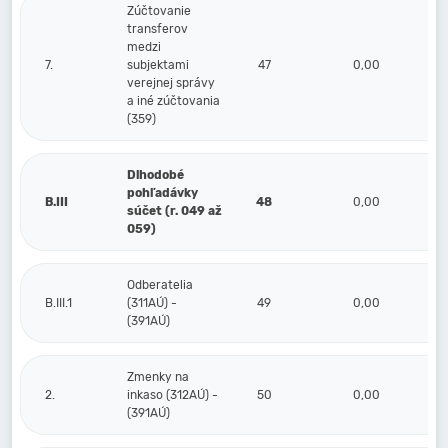
Zúčtovanie
transferov
medzi
7.
subjektami
47
0,00
verejnej správy
a iné zúčtovania
(359)
Dlhodobé
pohľadávky
B.III
48
0,00
súčet (r. 049 až
059)
Odberatelia
B.III.1
(311AÚ) -
49
0,00
(391AÚ)
Zmenky na
2.
inkaso (312AÚ) -
50
0,00
(391AÚ)