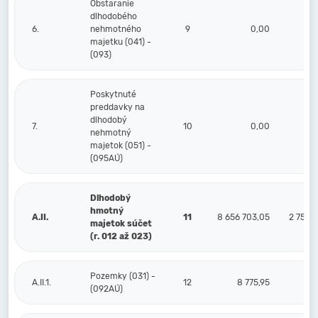
Obstaranie
dlhodobého
6.
nehmotného
9
0,00
majetku (041) -
(093)
Poskytnuté
preddavky na
dlhodobý
7.
10
0,00
nehmotný
majetok (051) -
(095AÚ)
Dlhodobý
hmotný
A.II.
11
8 656 703,05
2 754 9
majetok súčet
(r. 012 až 023)
Pozemky (031) -
A.II.1.
12
8 775,95
(092AÚ)