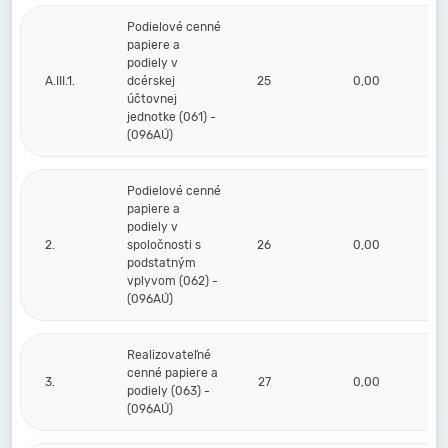
Podielové cenné
papiere a
podiely v
A.III.1.
dcérskej
25
0,00
účtovnej
jednotke (061) -
(096AÚ)
Podielové cenné
papiere a
podiely v
2.
spoločnosti s
26
0,00
podstatným
vplyvom (062) -
(096AÚ)
Realizovateľné
cenné papiere a
3.
27
0,00
podiely (063) -
(096AÚ)