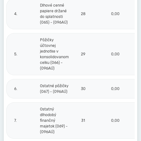
Dlhové cenné
papiere držané
4.
28
0,00
do splatnosti
(065) - (096AÚ)
Pôžičky
účtovnej
jednotke v
5.
29
0,00
konsolidovanom
celku (066) -
(096AÚ)
Ostatné pôžičky
6.
30
0,00
(067) - (096AÚ)
Ostatný
dlhodobý
7.
finančný
31
0,00
majetok (069) -
(096AÚ)