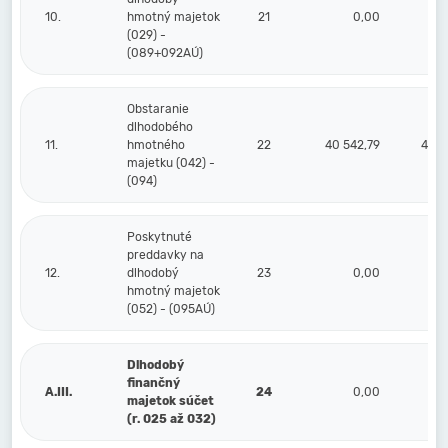
10.
hmotný majetok
21
0,00
(029) -
(089+092AÚ)
Obstaranie
dlhodobého
11.
hmotného
22
40 542,79
40 5
majetku (042) -
(094)
Poskytnuté
preddavky na
12.
dlhodobý
23
0,00
hmotný majetok
(052) - (095AÚ)
Dlhodobý
finančný
A.III.
24
0,00
majetok súčet
(r. 025 až 032)