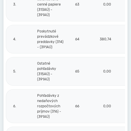
3.
cenné papiere
63
0,00
(313AÚ) -
(391AÚ)
Poskytnuté
prevádzkové
4.
64
380,74
preddavky (314)
- (391AÚ)
Ostatné
pohľadávky
5.
65
0,00
(315AÚ) -
(391AÚ)
Pohľadávky z
nedaňových
6.
rozpočtových
66
0,00
príjmov (316) -
(391AÚ)