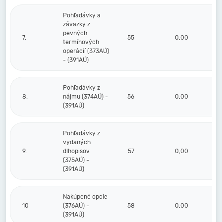
Pohľadávky a
záväzky z
pevných
7.
55
0,00
termínových
operácií (373AÚ)
- (391AÚ)
Pohľadávky z
8.
nájmu (374AÚ) -
56
0,00
(391AÚ)
Pohľadávky z
vydaných
9.
dlhopisov
57
0,00
(375AÚ) -
(391AÚ)
Nakúpené opcie
10
(376AÚ) -
58
0,00
(391AÚ)