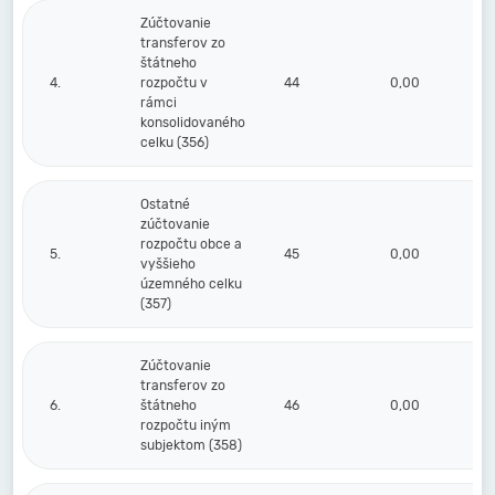
Zúčtovanie
transferov zo
štátneho
4.
rozpočtu v
44
0,00
rámci
konsolidovaného
celku (356)
Ostatné
zúčtovanie
rozpočtu obce a
5.
45
0,00
vyššieho
územného celku
(357)
Zúčtovanie
transferov zo
6.
štátneho
46
0,00
rozpočtu iným
subjektom (358)