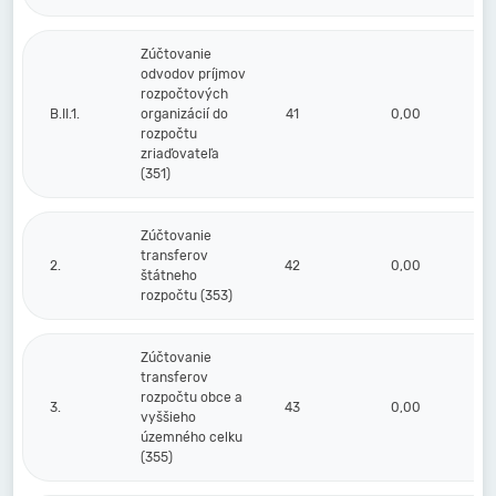
Zúčtovanie
odvodov príjmov
rozpočtových
B.II.1.
organizácií do
41
0,00
rozpočtu
zriaďovateľa
(351)
Zúčtovanie
transferov
2.
42
0,00
štátneho
rozpočtu (353)
Zúčtovanie
transferov
rozpočtu obce a
3.
43
0,00
vyššieho
územného celku
(355)