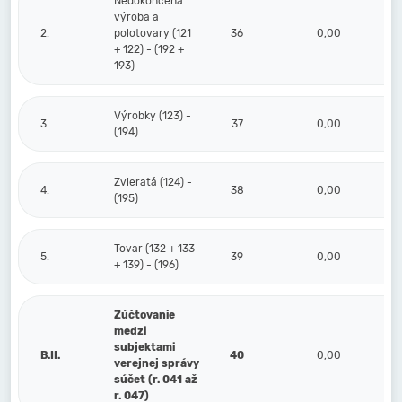
Nedokončená
výroba a
2.
polotovary (121
36
0,00
+ 122) - (192 +
193)
Výrobky (123) -
3.
37
0,00
(194)
Zvieratá (124) -
4.
38
0,00
(195)
Tovar (132 + 133
5.
39
0,00
+ 139) - (196)
Zúčtovanie
medzi
subjektami
B.II.
40
0,00
verejnej správy
súčet (r. 041 až
r. 047)