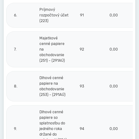
Príjmový
6.
rozpočtový účet
91
0,00
(223)
Majetkové
cenné papiere
7.
na
92
0,00
obchodovanie
(251) - (291AÚ)
Dlhové cenné
papiere na
8.
93
0,00
obchodovanie
(253) - (291AÚ)
Dlhové cenné
papiere so
splatnosťou do
9.
jedného roka
94
0,00
držané do