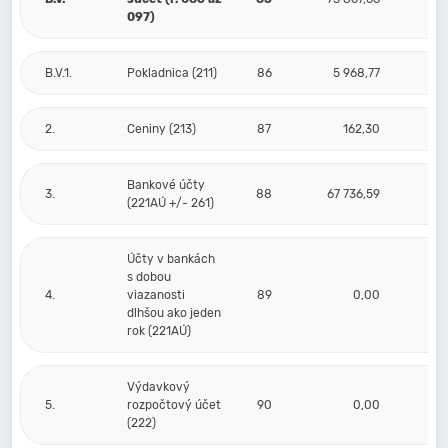
097)
B.V.1.
Pokladnica (211)
86
5 968,77
2.
Ceniny (213)
87
162,30
Bankové účty
3.
88
67 736,59
(221AÚ +/- 261)
Účty v bankách
s dobou
4.
viazanosti
89
0,00
dlhšou ako jeden
rok (221AÚ)
Výdavkový
5.
rozpočtový účet
90
0,00
(222)