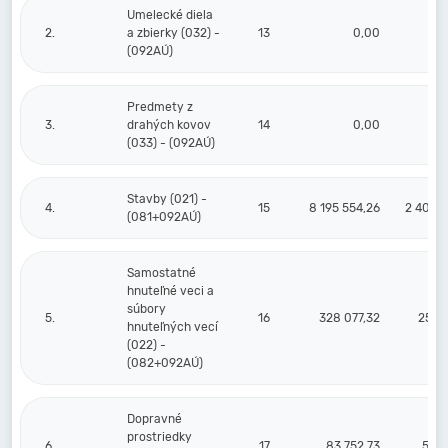
Umelecké diela
2.
a zbierky (032) -
13
0,00
(092AÚ)
Predmety z
3.
drahých kovov
14
0,00
(033) - (092AÚ)
Stavby (021) -
4.
15
8 195 554,26
2 403 4
(081+092AÚ)
Samostatné
hnuteľné veci a
súbory
5.
16
328 077,32
251 1
hnuteľných vecí
(022) -
(082+092AÚ)
Dopravné
prostriedky
6.
17
83 752,73
59 7