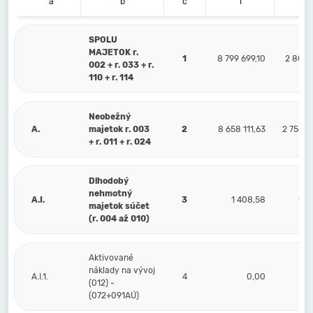
a
b
c
1
2
SPOLU
MAJETOK r.
1
8 799 699,10
2 801 2
002 + r. 033 + r.
110 + r. 114
Neobežný
A.
majetok r. 003
2
8 658 111,63
2 756 3
+ r. 011 + r. 024
Dlhodobý
nehmotný
A.I.
3
1 408,58
1 4
majetok súčet
(r. 004 až 010)
Aktivované
náklady na vývoj
A.I.1.
4
0,00
(012) -
(072+091AÚ)