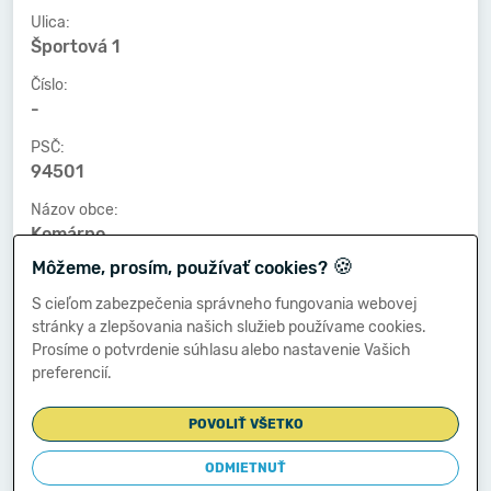
Ulica:
Športová 1
Číslo:
-
PSČ:
94501
Názov obce:
Komárno
🍪
Môžeme, prosím, používať cookies?
Číslo telefónu:
-
S cieľom zabezpečenia správneho fungovania webovej
stránky a zlepšovania našich služieb používame cookies.
Číslo faxu:
Prosíme o potvrdenie súhlasu alebo nastavenie Vašich
-
preferencií.
E-mailová adresa:
-
POVOLIŤ VŠETKO
ODMIETNUŤ