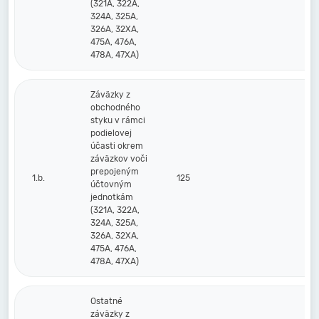
(321A, 322A,
324A, 325A,
326A, 32XA,
475A, 476A,
478A, 47XA)
Záväzky z
obchodného
styku v rámci
podielovej
účasti okrem
záväzkov voči
prepojeným
1.b.
125
účtovným
jednotkám
(321A, 322A,
324A, 325A,
326A, 32XA,
475A, 476A,
478A, 47XA)
Ostatné
záväzky z