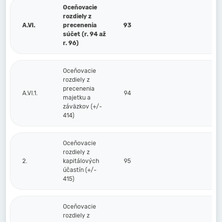
Oceňovacie
rozdiely z
A.VI.
precenenia
93
súčet (r. 94 až
r. 96)
Oceňovacie
rozdiely z
precenenia
A.VI.1.
94
majetku a
záväzkov (+/-
414)
Oceňovacie
rozdiely z
2.
kapitálových
95
účastín (+/-
415)
Oceňovacie
rozdiely z