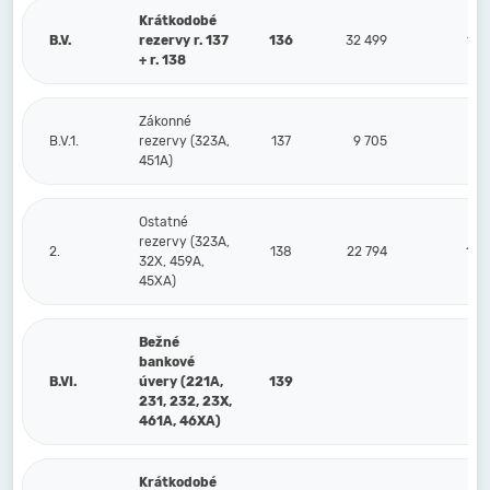
Krátkodobé
B.V.
rezervy r. 137
136
32 499
154
+ r. 138
Zákonné
B.V.1.
rezervy (323A,
137
9 705
9
451A)
Ostatné
rezervy (323A,
2.
138
22 794
144
32X, 459A,
45XA)
Bežné
bankové
B.VI.
úvery (221A,
139
231, 232, 23X,
461A, 46XA)
Krátkodobé