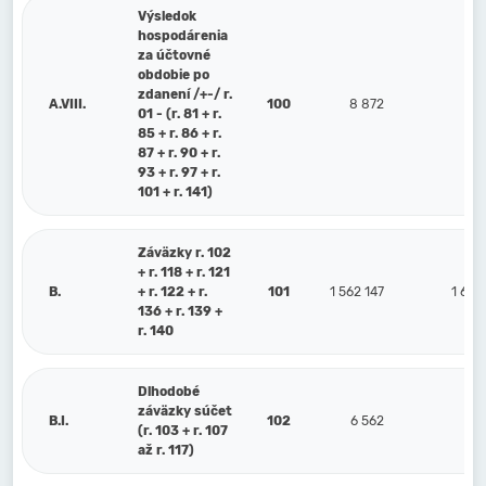
Výsledok
hospodárenia
za účtovné
obdobie po
zdanení /+-/ r.
A.VIII.
100
8 872
1
01 - (r. 81 + r.
85 + r. 86 + r.
87 + r. 90 + r.
93 + r. 97 + r.
101 + r. 141)
Záväzky r. 102
+ r. 118 + r. 121
B.
+ r. 122 + r.
101
1 562 147
1 630
136 + r. 139 +
r. 140
Dlhodobé
záväzky súčet
B.I.
102
6 562
31
(r. 103 + r. 107
až r. 117)