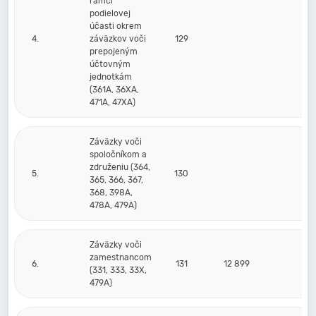
rámci
podielovej
účasti okrem
4.
záväzkov voči
129
prepojeným
účtovným
jednotkám
(361A, 36XA,
471A, 47XA)
Záväzky voči
spoločníkom a
združeniu (364,
5.
130
365, 366, 367,
368, 398A,
478A, 479A)
Záväzky voči
zamestnancom
6.
131
12 899
24
(331, 333, 33X,
479A)