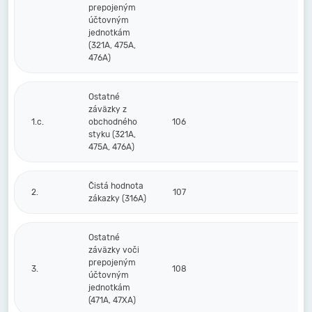
prepojeným
účtovným
jednotkám
(321A, 475A,
476A)
Ostatné
záväzky z
1.c.
obchodného
106
styku (321A,
475A, 476A)
Čistá hodnota
2.
107
zákazky (316A)
Ostatné
záväzky voči
prepojeným
3.
108
účtovným
jednotkám
(471A, 47XA)