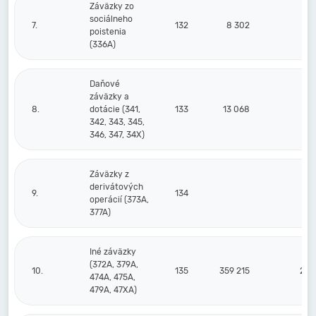
Záväzky zo
sociálneho
7.
132
8 302
14
poistenia
(336A)
Daňové
záväzky a
8.
dotácie (341,
133
13 068
9
342, 343, 345,
346, 347, 34X)
Záväzky z
derivátových
9.
134
operácií (373A,
377A)
Iné záväzky
(372A, 379A,
10.
135
359 215
296
474A, 475A,
479A, 47XA)