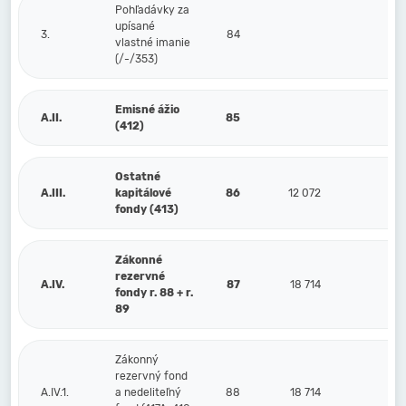
Pohľadávky za
upísané
3.
84
vlastné imanie
(/-/353)
Emisné ážio
A.II.
85
(412)
Ostatné
A.III.
kapitálové
86
12 072
12
fondy (413)
Zákonné
rezervné
A.IV.
87
18 714
18
fondy r. 88 + r.
89
Zákonný
rezervný fond
A.IV.1.
a nedeliteľný
88
18 714
18