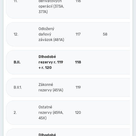
11.
derivátových
116
operácií (373A,
377A)
Odložený
12.
daňový
117
58
záväzok (481A)
Dlhodobé
B.II.
rezervy r. 119
118
+ r. 120
Zákonné
B.II.1.
119
rezervy (451A)
Ostatné
2.
rezervy (459A,
120
45X)
Dlhodobé