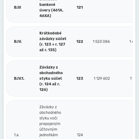
bankové
B.III
121
úvery (461A,
46XA)
Krátkodobé
záväzky súčet
B.IV.
122
1 523 086
1 445
(r. 123 + r. 127
až r. 135)
Záväzky z
obchodného
B.IV.1.
styku súčet
123
1 129 602
1 101
(r. 124 až r.
126)
Záväzky z
obchodného
styku voči
prepojeným
účtovným
1.a.
jednotkám
124