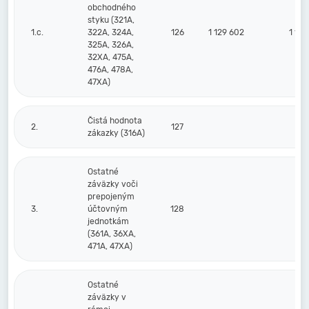
obchodného
styku (321A,
1.c.
322A, 324A,
126
1 129 602
1 101
325A, 326A,
32XA, 475A,
476A, 478A,
47XA)
Čistá hodnota
2.
127
zákazky (316A)
Ostatné
záväzky voči
prepojeným
3.
účtovným
128
jednotkám
(361A, 36XA,
471A, 47XA)
Ostatné
záväzky v