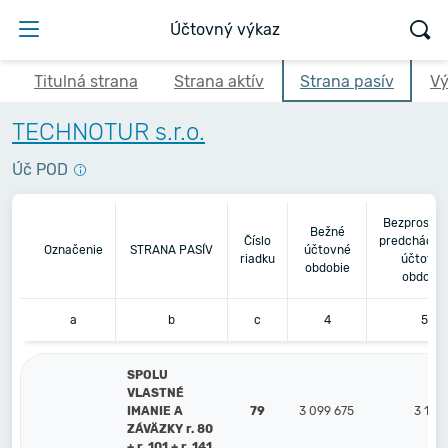
Účtovný výkaz
Titulná strana
Strana aktív
Strana pasív
Vý
TECHNOTUR s.r.o.
Úč POD
Bezprostre
Bežné
Číslo
predchádza
Označenie
STRANA PASÍV
účtovné
riadku
účtovné
obdobie
obdobie
a
b
c
4
5
SPOLU
VLASTNÉ
IMANIE A
79
3 099 675
3 159
ZÁVÄZKY r. 80
+ r. 101 + r. 141