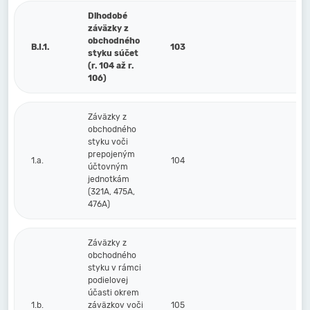
Dlhodobé
záväzky z
obchodného
B.I.1.
103
styku súčet
(r. 104 až r.
106)
Záväzky z
obchodného
styku voči
prepojeným
1.a.
104
účtovným
jednotkám
(321A, 475A,
476A)
Záväzky z
obchodného
styku v rámci
podielovej
účasti okrem
1.b.
záväzkov voči
105