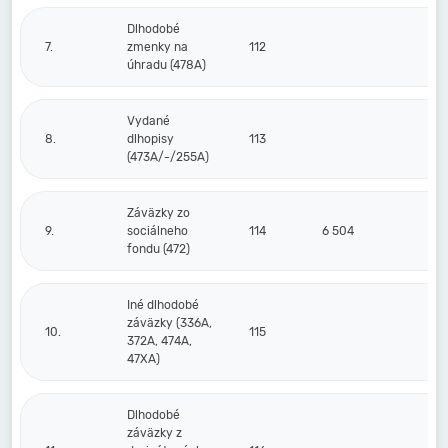
Dlhodobé
7.
zmenky na
112
úhradu (478A)
Vydané
8.
dlhopisy
113
(473A/-/255A)
Záväzky zo
9.
sociálneho
114
6 504
9
fondu (472)
Iné dlhodobé
záväzky (336A,
10.
115
21
372A, 474A,
47XA)
Dlhodobé
záväzky z