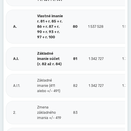
Vlastné imanie
r. 81 + r. 85 + r.
A.
86 + r. 87 + r.
80
1 537 528
1 529
90 + r. 93 + r.
97 + r. 100
Základné
A.I.
imanie súčet
81
1 342 727
1 342
(r. 82 až r. 84)
Základné
A.I.1.
imanie (411
82
1 342 727
1 342
alebo +/- 491)
Zmena
2.
základného
83
imania +/- 419