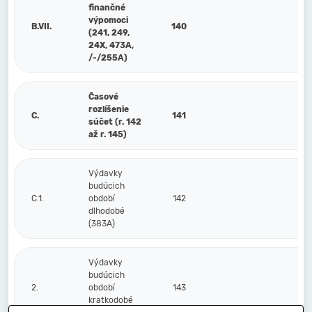
finančné
výpomoci
B.VII.
140
(241, 249,
24X, 473A,
/-/255A)
Časové
rozlíšenie
C.
141
súčet (r. 142
až r. 145)
Výdavky
budúcich
C.1.
období
142
dlhodobé
(383A)
Výdavky
budúcich
2.
období
143
kratkodobé