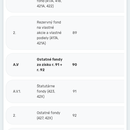
fond (417A, 418,
421A, 422)
Rezervný fond
na vlastné
2.
akcie a vlastné
89
podiely (417A,
421A)
Ostatné fondy
A.V
zo zisku r. 91 +
90
r. 92
Štatutárne
A.V.1.
fondy (423,
91
42X)
Ostatné fondy
2.
92
(427, 42X)