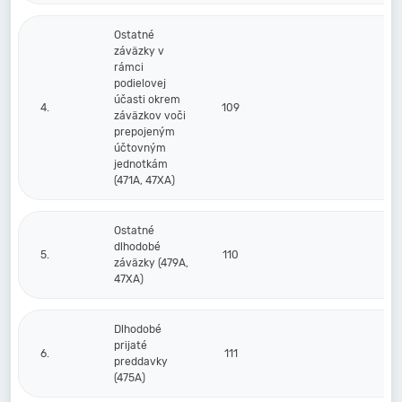
Ostatné
záväzky v
rámci
podielovej
účasti okrem
4.
109
záväzkov voči
prepojeným
účtovným
jednotkám
(471A, 47XA)
Ostatné
dlhodobé
5.
110
záväzky (479A,
47XA)
Dlhodobé
prijaté
6.
111
preddavky
(475A)