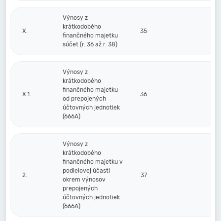
Výnosy z
krátkodobého
X.
35
finančného majetku
súčet (r. 36 až r. 38)
Výnosy z
krátkodobého
finančného majetku
X.1.
36
od prepojených
účtovných jednotiek
(666A)
Výnosy z
krátkodobého
finančného majetku v
podielovej účasti
2.
37
okrem výnosov
prepojených
účtovných jednotiek
(666A)