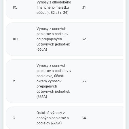
Výnosy z dlhodobého
IX.
finančného majetku
31
súčet (r. 32 až r. 34)
Výnosy z cenných
papierov a podielov
IX.1.
od prepojených
32
účtovných jednotiek
(665A)
Výnosy z cenných
papierov a podielov v
podielovej účasti
2.
okrem výnosov
33
prepojených
účtovných jednotiek
(665A)
Ostatné výnosy z
3.
cenných papierov a
34
podielov (665A)