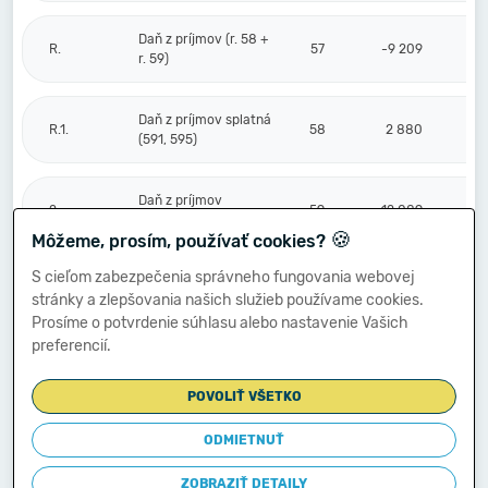
Daň z príjmov (r. 58 +
R.
57
-9 209
r. 59)
Daň z príjmov splatná
R.1.
58
2 880
(591, 595)
Daň z príjmov
2.
59
-12 089
odložená (+/-) (592)
🍪
Môžeme, prosím, používať cookies?
S cieľom zabezpečenia správneho fungovania webovej
Prevod podielov na
stránky a zlepšovania našich služieb používame cookies.
výsledku
S.
hospodárenia
60
Prosíme o potvrdenie súhlasu alebo nastavenie Vašich
spoločníkom (+/-
preferencií.
596)
POVOLIŤ VŠETKO
Výsledok
hospodárenia za
ODMIETNUŤ
****
účtovné obdobie po
61
-52 494
zdanení (+/-) (r. 56
ZOBRAZIŤ DETAILY