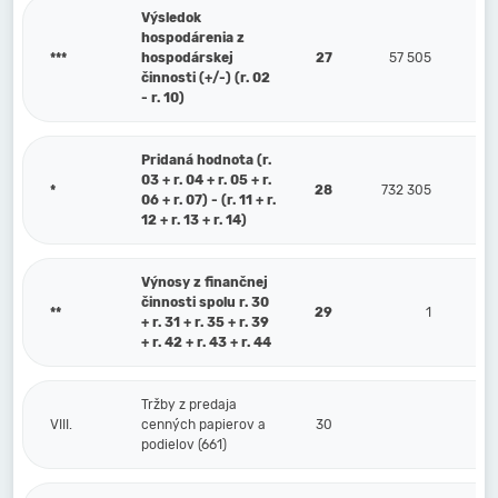
Výsledok
hospodárenia z
***
hospodárskej
27
57 505
činnosti (+/-) (r. 02
- r. 10)
Pridaná hodnota (r.
03 + r. 04 + r. 05 + r.
*
28
732 305
06 + r. 07) - (r. 11 + r.
12 + r. 13 + r. 14)
Výnosy z finančnej
činnosti spolu r. 30
**
29
1
+ r. 31 + r. 35 + r. 39
+ r. 42 + r. 43 + r. 44
Tržby z predaja
VIII.
cenných papierov a
30
podielov (661)