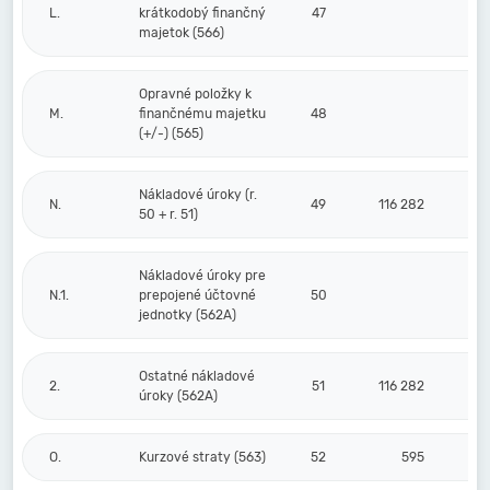
L.
krátkodobý finančný
47
majetok (566)
Opravné položky k
M.
finančnému majetku
48
(+/-) (565)
Nákladové úroky (r.
N.
49
116 282
50 + r. 51)
Nákladové úroky pre
N.1.
prepojené účtovné
50
jednotky (562A)
Ostatné nákladové
2.
51
116 282
úroky (562A)
O.
Kurzové straty (563)
52
595