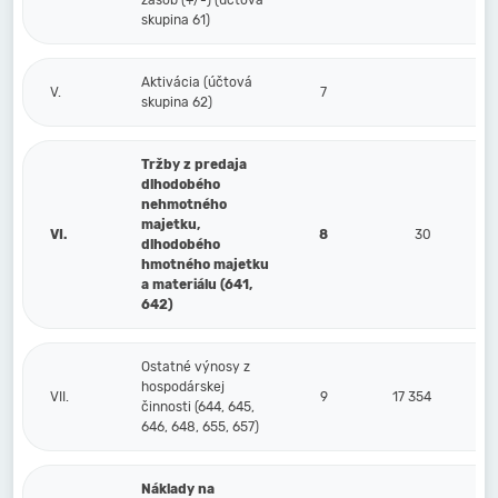
zásob (+/-) (účtová
skupina 61)
Aktivácia (účtová
V.
7
skupina 62)
Tržby z predaja
dlhodobého
nehmotného
majetku,
VI.
8
30
dlhodobého
hmotného majetku
a materiálu (641,
642)
Ostatné výnosy z
hospodárskej
VII.
9
17 354
činnosti (644, 645,
646, 648, 655, 657)
Náklady na