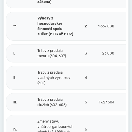
zákona)
Výnosy z
hospodárskej
**
2
1 667 888
činnosti spolu
súčet (r. 03 až r. 09)
Tržby z predaja
I.
3
23 000
tovaru (604, 607)
Tržby z predaja
II.
vlastných výrobkov
4
(601)
Tržby z predaja
III.
5
1 627 504
služieb (602, 606)
Zmeny stavu
vnútroorganizačných
IV.
6