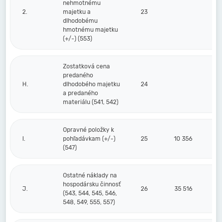
nehmotnému
2.
majetku a
23
dlhodobému
hmotnému majetku
(+/-) (553)
Zostatková cena
predaného
H.
dlhodobého majetku
24
a predaného
materiálu (541, 542)
Opravné položky k
I.
pohľadávkam (+/-)
25
10 356
(547)
Ostatné náklady na
hospodársku činnosť
J.
26
35 516
(543, 544, 545, 546,
548, 549, 555, 557)