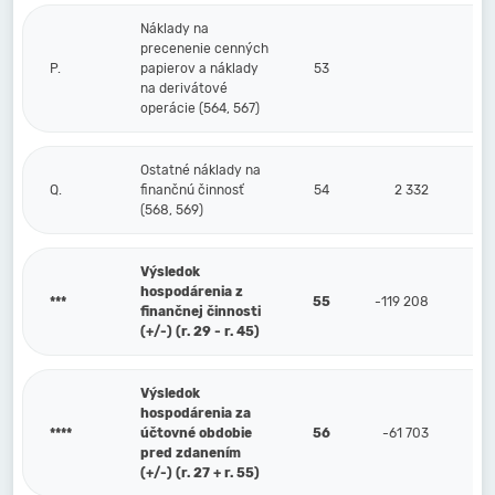
Náklady na
precenenie cenných
P.
papierov a náklady
53
na derivátové
operácie (564, 567)
Ostatné náklady na
Q.
finančnú činnosť
54
2 332
(568, 569)
Výsledok
hospodárenia z
***
55
-119 208
finančnej činnosti
(+/-) (r. 29 - r. 45)
Výsledok
hospodárenia za
****
účtovné obdobie
56
-61 703
pred zdanením
(+/-) (r. 27 + r. 55)