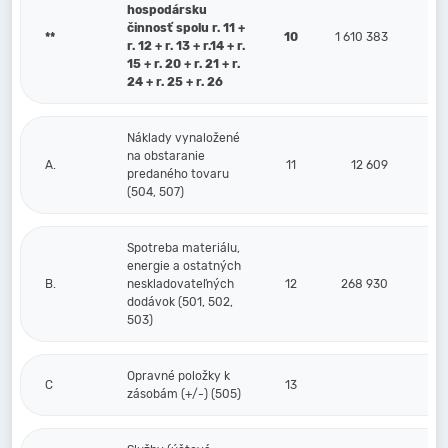
hospodársku
činnosť spolu r. 11 +
**
10
1 610 383
r. 12 + r. 13 + r.14 + r.
15 + r. 20 + r. 21 + r.
24 + r. 25 + r. 26
Náklady vynaložené
na obstaranie
A.
11
12 609
predaného tovaru
(504, 507)
Spotreba materiálu,
energie a ostatných
B.
neskladovateľných
12
268 930
dodávok (501, 502,
503)
Opravné položky k
C
13
zásobám (+/-) (505)