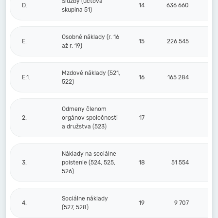
Služby (účtová
D.
14
636 660
skupina 51)
Osobné náklady (r. 16
E.
15
226 545
až r. 19)
Mzdové náklady (521,
E.1.
16
165 284
522)
Odmeny členom
2.
orgánov spoločnosti
17
a družstva (523)
Náklady na sociálne
3.
poistenie (524, 525,
18
51 554
526)
Sociálne náklady
4.
19
9 707
(527, 528)