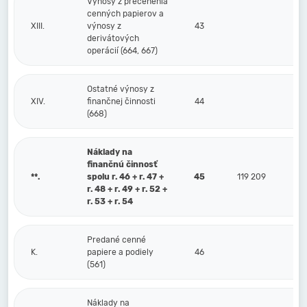
Výnosy z precenenia
cenných papierov a
XIII.
výnosy z
43
derivátových
operácií (664, 667)
Ostatné výnosy z
XIV.
finančnej činnosti
44
(668)
Náklady na
finančnú činnosť
**.
spolu r. 46 + r. 47 +
45
119 209
r. 48 + r. 49 + r. 52 +
r. 53 + r. 54
Predané cenné
K.
papiere a podiely
46
(561)
Náklady na