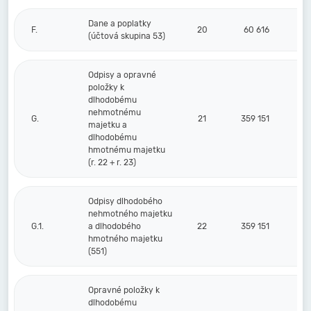
Dane a poplatky
F.
20
60 616
(účtová skupina 53)
Odpisy a opravné
položky k
dlhodobému
nehmotnému
G.
21
359 151
majetku a
dlhodobému
hmotnému majetku
(r. 22 + r. 23)
Odpisy dlhodobého
nehmotného majetku
G.1.
a dlhodobého
22
359 151
hmotného majetku
(551)
Opravné položky k
dlhodobému