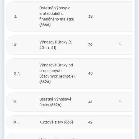
Ostatné výnosy z
krátkodobého
3.
38
finančného majetku
(666A)
Výnosové úroky (r.
XI.
39
1
40 + r. 41)
Výnosové úroky od
prepojených
XI.1.
40
účtovných jednotiek
(662A)
Ostatné výnosové
2.
41
1
úroky (662A)
XII.
Kurzové zisky (663)
42