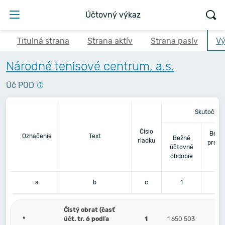
Účtovný výkaz
Titulná strana
Strana aktív
Strana pasív
Vý
Národné tenisové centrum, a.s.
Úč POD
Skutočnos
Číslo
Bezp
Označenie
Text
Bežné
riadku
predc
účtovné
ú
obdobie
o
a
b
c
1
Čistý obrat (časť
*
účt. tr. 6 podľa
1
1 650 503