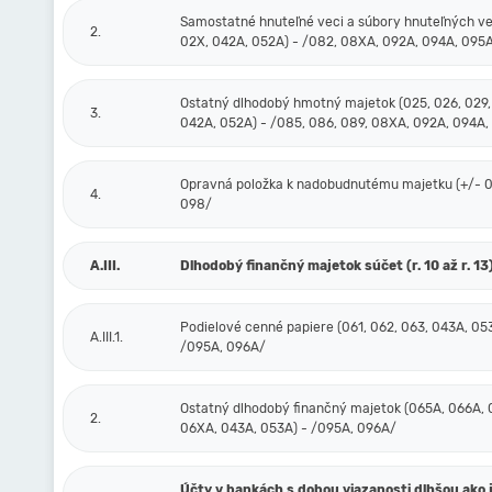
Samostatné hnuteľné veci a súbory hnuteľných ve
2.
02X, 042A, 052A) - /082, 08XA, 092A, 094A, 095
Ostatný dlhodobý hmotný majetok (025, 026, 029,
3.
042A, 052A) - /085, 086, 089, 08XA, 092A, 094A,
Opravná položka k nadobudnutému majetku (+/- 09
4.
098/
A.III.
Dlhodobý finančný majetok súčet (r. 10 až r. 13
Podielové cenné papiere (061, 062, 063, 043A, 05
A.III.1.
/095A, 096A/
Ostatný dlhodobý finančný majetok (065A, 066A, 
2.
06XA, 043A, 053A) - /095A, 096A/
Účty v bankách s dobou viazanosti dlhšou ako 