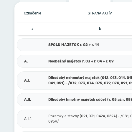
Označenie
STRANA AKTÍV
a
b
SPOLU MAJETOK r. 02 + r. 14
A.
Neobežný majetok r. 03 + r. 04 + r. 09
Dlhodobý nehmotný majetok (012, 013, 014, 015
A.I.
041, 051) - /072, 073, 074, 075, 079, 07X, 091, 
A.II.
Dlhodobý hmotný majetok súčet (r. 05 až r. 08)
Pozemky a stavby (021, 031, 042A, 052A) - /081, 
A.II.1.
095A/