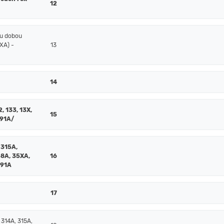
12
ou dobou
XA) -
13
14
2, 133, 13X,
15
391A/
 315A,
58A, 35XA,
16
391A
17
 314A, 315A,