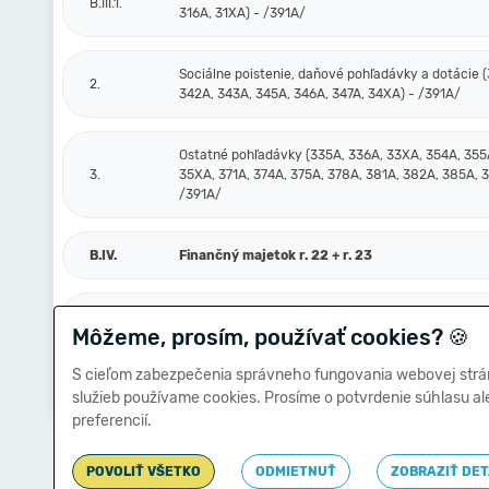
B.III.1.
316A, 31XA) - /391A/
Sociálne poistenie, daňové pohľadávky a dotácie (
2.
342A, 343A, 345A, 346A, 347A, 34XA) - /391A/
Ostatné pohľadávky (335A, 336A, 33XA, 354A, 355
3.
35XA, 371A, 374A, 375A, 378A, 381A, 382A, 385A, 
/391A/
B.IV.
Finančný majetok r. 22 + r. 23
B.IV.1.
Peniaze a účty v bankách (211, 213, 21X, 221A, 22X
Môžeme, prosím, používať cookies?
🍪
S cieľom zabezpečenia správneho fungovania webovej strá
Ostatné finančné účty (251, 252, 253, 256, 257, 25X
2.
služieb používame cookies. Prosíme o potvrdenie súhlasu a
- /291, 29X/
preferencií.
POVOLIŤ VŠETKO
ODMIETNUŤ
ZOBRAZIŤ DET