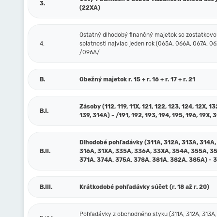
3.
(22XA)
Ostatný dlhodobý finančný majetok so zostatkov
4.
splatnosti najviac jeden rok (065A, 066A, 067A, 06
/096A/
B.
Obežný majetok r. 15 + r. 16 + r. 17 + r. 21
Zásoby (112, 119, 11X, 121, 122, 123, 124, 12X, 13
B.I.
139, 314A) - /191, 192, 193, 194, 195, 196, 19X, 
Dlhodobé pohľadávky (311A, 312A, 313A, 314A,
B.II.
316A, 31XA, 335A, 336A, 33XA, 354A, 355A, 3
371A, 374A, 375A, 378A, 381A, 382A, 385A) - 
B.III.
Krátkodobé pohľadávky súčet (r. 18 až r. 20)
Pohľadávky z obchodného styku (311A, 312A, 313A,