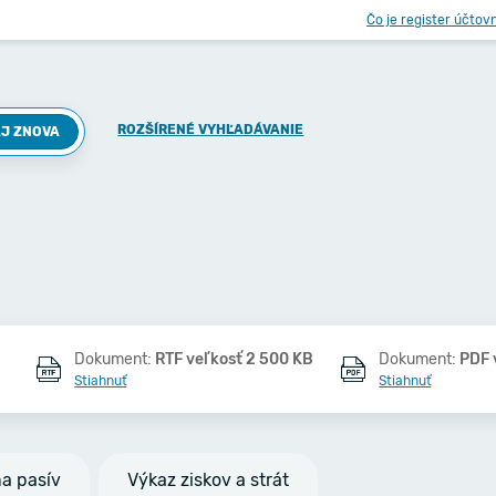
Čo je register účtov
ROZŠÍRENÉ VYHĽADÁVANIE
J ZNOVA
Dokument:
RTF veľkosť 2 500 KB
Dokument:
PDF 
Stiahnuť
Stiahnuť
na pasív
Výkaz ziskov a strát