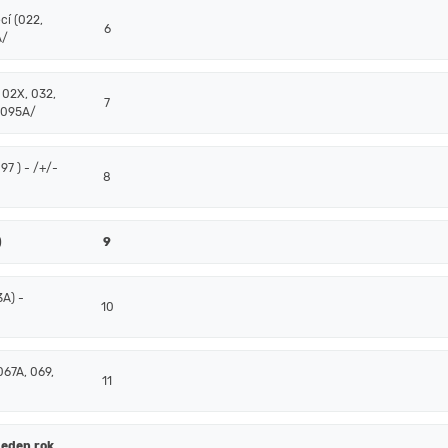
cí (022,
6
A/
 02X, 032,
7
 095A/
7 ) - /+/-
8
)
9
3A) -
10
067A, 069,
11
jeden rok