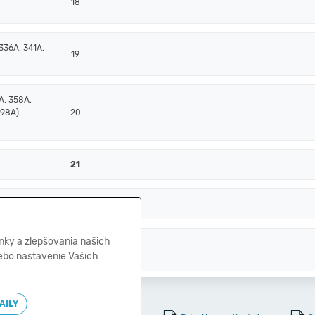
18
336A, 341A,
19
A, 358A,
398A) -
20
21
A, +/- 261)
22
nky a zlepšovania našich
, 259, 314A)
23
lebo nastavenie Vašich
AILY