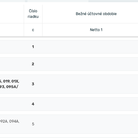
Číslo
Bežné účtovné obdobie
riadku
c
Netto 1
1
2
, 019, 01X,
3
093, 095A/
4
092A, 094A,
5