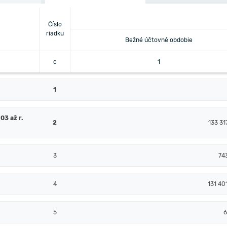
Číslo
riadku
Bežné účtovné obdobie
c
1
1
03 až r.
2
133 31
3
74
4
131 40
5
6