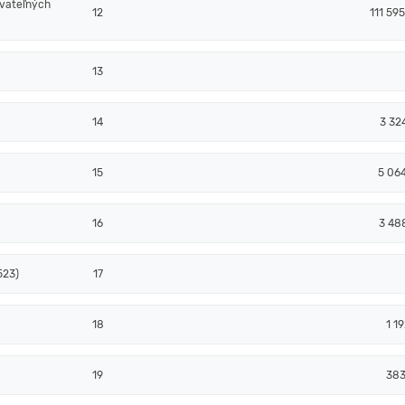
ovateľných
12
111 59
13
14
3 32
15
5 06
16
3 48
523)
17
18
1 1
19
383