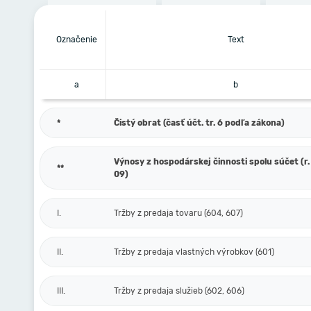
Označenie
Text
a
b
*
Čistý obrat (časť účt. tr. 6 podľa zákona)
Výnosy z hospodárskej činnosti spolu súčet (r. 
**
09)
I.
Tržby z predaja tovaru (604, 607)
II.
Tržby z predaja vlastných výrobkov (601)
III.
Tržby z predaja služieb (602, 606)