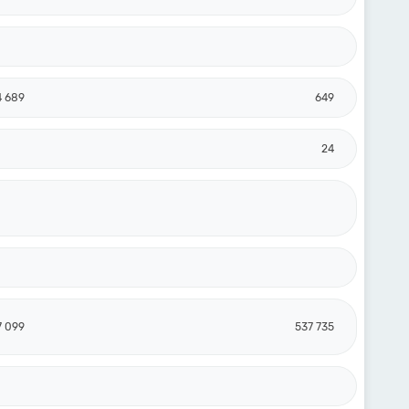
4 689
649
24
7 099
537 735