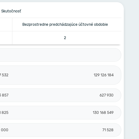
Skutočnosť
Bezprostredne predchádzajúce účtovné obdobie
2
7 532
129 126 184
3 857
627 930
1 825
130 168 549
 000
71 528