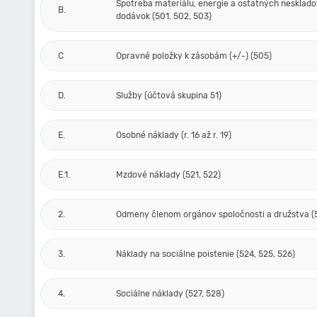
Spotreba materiálu, energie a ostatných nesklad
B.
dodávok (501, 502, 503)
C
Opravné položky k zásobám (+/-) (505)
D.
Služby (účtová skupina 51)
E.
Osobné náklady (r. 16 až r. 19)
E.1.
Mzdové náklady (521, 522)
2.
Odmeny členom orgánov spoločnosti a družstva (
3.
Náklady na sociálne poistenie (524, 525, 526)
4.
Sociálne náklady (527, 528)