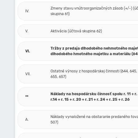
Zmeny stavu vnútroorganizačných zásob (+/-) (ú
IV.
skupina 61)
V.
Aktivácia (účtová skupina 62)
Tržby z predaja dlhodobého nehmotného maje
VI.
dlhodobého hmotného majetku a materiálu (64
Ostatné výnosy z hospodárskej činnosti (644, 645,
VII.
655, 657)
Náklady na hospodársku činnosť spolu r. 11 + r. 1
**
r.14 + r. 15 + r. 20 + r. 21 + r. 24 + r. 25 + r. 26
Náklady vynaložené na obstaranie predaného tova
A.
507)