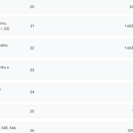
20
2
nému
21
1 65
r. 23)
obého
22
1 65
tku a
23
a
24
25
 545, 546,
26
52