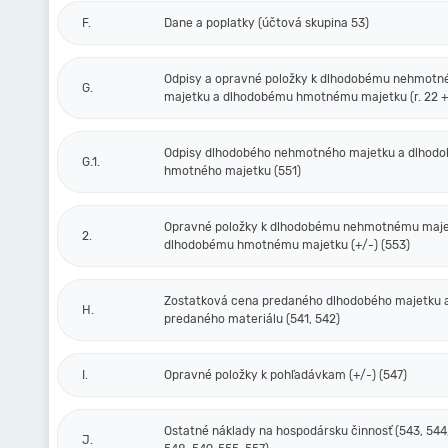
F.
Dane a poplatky (účtová skupina 53)
Odpisy a opravné položky k dlhodobému nehmot
G.
majetku a dlhodobému hmotnému majetku (r. 22 + 
Odpisy dlhodobého nehmotného majetku a dlhod
G.1.
hmotného majetku (551)
Opravné položky k dlhodobému nehmotnému maje
2.
dlhodobému hmotnému majetku (+/-) (553)
Zostatková cena predaného dlhodobého majetku 
H.
predaného materiálu (541, 542)
I.
Opravné položky k pohľadávkam (+/-) (547)
Ostatné náklady na hospodársku činnosť (543, 544,
J.