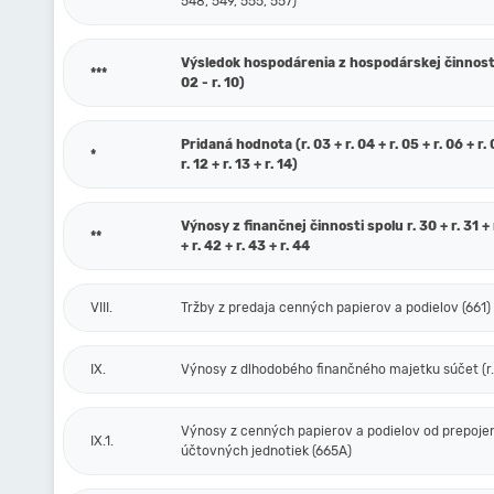
548, 549, 555, 557)
Výsledok hospodárenia z hospodárskej činnosti 
***
02 - r. 10)
Pridaná hodnota (r. 03 + r. 04 + r. 05 + r. 06 + r. 0
*
r. 12 + r. 13 + r. 14)
Výnosy z finančnej činnosti spolu r. 30 + r. 31 + r
**
+ r. 42 + r. 43 + r. 44
VIII.
Tržby z predaja cenných papierov a podielov (661)
IX.
Výnosy z dlhodobého finančného majetku súčet (r. 
Výnosy z cenných papierov a podielov od prepoje
IX.1.
účtovných jednotiek (665A)