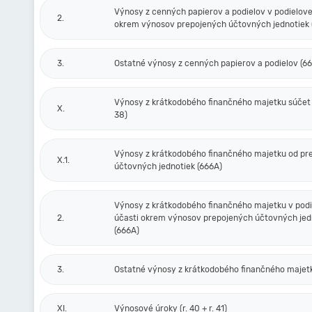
Výnosy z cenných papierov a podielov v podielove
2.
okrem výnosov prepojených účtovných jednotiek 
3.
Ostatné výnosy z cenných papierov a podielov (6
Výnosy z krátkodobého finančného majetku súčet (r
X.
38)
Výnosy z krátkodobého finančného majetku od pr
X.1.
účtovných jednotiek (666A)
Výnosy z krátkodobého finančného majetku v podi
2.
účasti okrem výnosov prepojených účtovných jed
(666A)
3.
Ostatné výnosy z krátkodobého finančného majet
XI.
Výnosové úroky (r. 40 + r. 41)