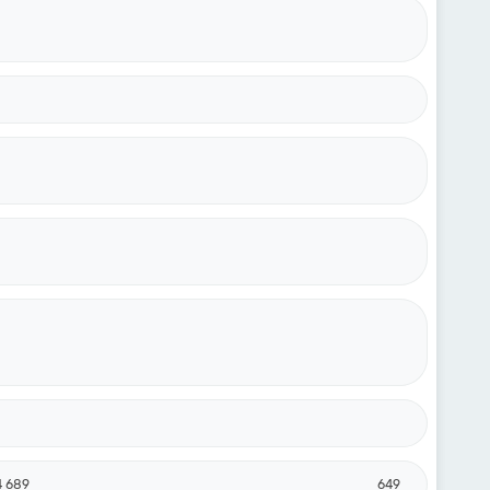
4 689
649