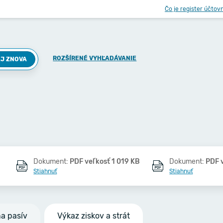
Čo je register účtov
ROZŠÍRENÉ VYHĽADÁVANIE
J ZNOVA
Dokument:
PDF veľkosť 1 019 KB
Dokument:
PDF 
Stiahnuť
Stiahnuť
na pasív
Výkaz ziskov a strát