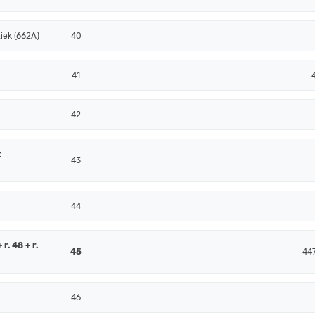
iek (662A)
40
41
42
z
43
44
r. 48 + r.
45
44
46