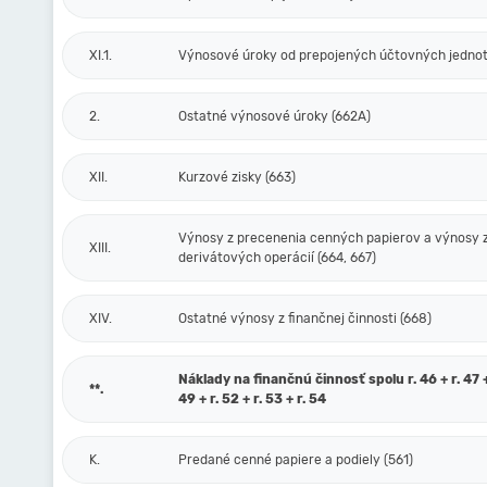
XI.1.
Výnosové úroky od prepojených účtovných jednot
2.
Ostatné výnosové úroky (662A)
XII.
Kurzové zisky (663)
Výnosy z precenenia cenných papierov a výnosy 
XIII.
derivátových operácií (664, 667)
XIV.
Ostatné výnosy z finančnej činnosti (668)
Náklady na finančnú činnosť spolu r. 46 + r. 47 + 
**.
49 + r. 52 + r. 53 + r. 54
K.
Predané cenné papiere a podiely (561)