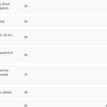
j účasti
33
(665A)
65A)
34
. 36 až r.
35
epojených
36
elovej
notiek
37
ku (666A)
38
39