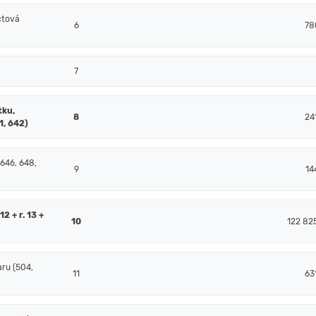
čtová
6
78
7
tku,
8
24
1, 642)
 646, 648,
9
14
2 + r. 13 +
10
122 82
ru (504,
11
63