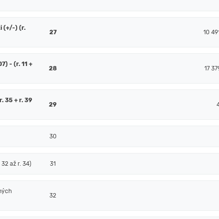
(+/-) (r.
27
10 49
7) - (r. 11 +
28
17 37
. 35 + r. 39
29
30
32 až r. 34)
31
ných
32