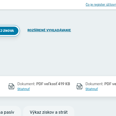
Čo je register účtov
ROZŠÍRENÉ VYHĽADÁVANIE
J ZNOVA
Dokument:
PDF veľkosť 419 KB
Dokument:
PDF ve
Stiahnuť
Stiahnuť
na pasív
Výkaz ziskov a strát