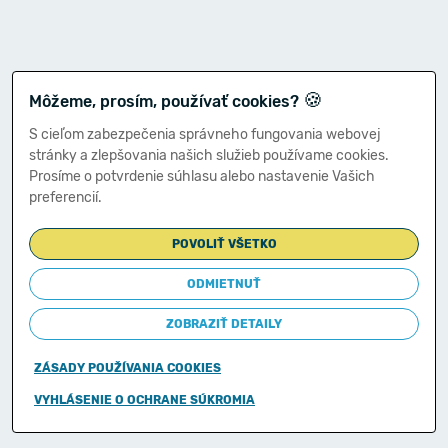
🍪
Môžeme, prosím, používať cookies?
S cieľom zabezpečenia správneho fungovania webovej
stránky a zlepšovania našich služieb používame cookies.
Prosíme o potvrdenie súhlasu alebo nastavenie Vašich
preferencií.
POVOLIŤ VŠETKO
ODMIETNUŤ
ZOBRAZIŤ DETAILY
ZÁSADY POUŽÍVANIA COOKIES
Copyright © 2011-2026
VYHLÁSENIE O OCHRANE SÚKROMIA
Ministerstvo financií Slovenskej republiky