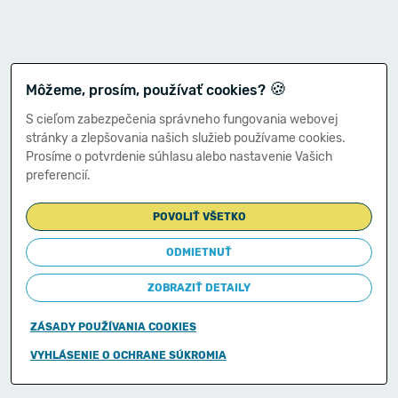
🍪
Môžeme, prosím, používať cookies?
S cieľom zabezpečenia správneho fungovania webovej
stránky a zlepšovania našich služieb používame cookies.
Prosíme o potvrdenie súhlasu alebo nastavenie Vašich
preferencií.
POVOLIŤ VŠETKO
ODMIETNUŤ
ZOBRAZIŤ DETAILY
ZÁSADY POUŽÍVANIA COOKIES
Copyright © 2011-2026
VYHLÁSENIE O OCHRANE SÚKROMIA
Ministerstvo financií Slovenskej republiky