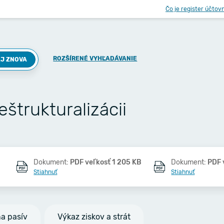
Čo je register účtov
ROZŠÍRENÉ VYHĽADÁVANIE
J ZNOVA
eštrukturalizácii
Dokument:
PDF veľkosť 1 205 KB
Dokument:
PDF 
Stiahnuť
Stiahnuť
na pasív
Výkaz ziskov a strát