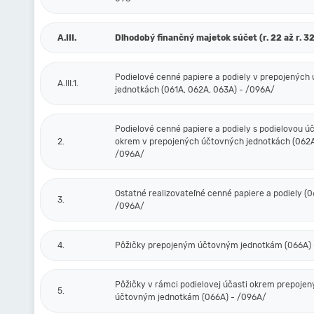
A.III.
Dlhodobý finančný majetok súčet (r. 22 až r. 32
Podielové cenné papiere a podiely v prepojených
A.III.1.
jednotkách (061A, 062A, 063A) - /096A/
Podielové cenné papiere a podiely s podielovou ú
2.
okrem v prepojených účtovných jednotkách (062A
/096A/
Ostatné realizovateľné cenné papiere a podiely (0
3.
/096A/
4.
Pôžičky prepojeným účtovným jednotkám (066A) 
Pôžičky v rámci podielovej účasti okrem prepoje
5.
účtovným jednotkám (066A) - /096A/