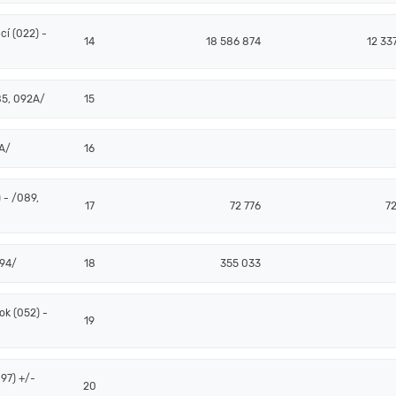
í (022) -
14
18 586 874
12 33
85, 092A/
15
2A/
16
 - /089,
17
72 776
72
094/
18
355 033
k (052) -
19
97) +/-
20