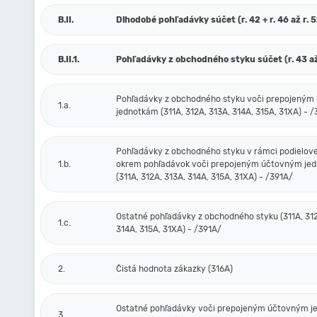
B.II.
Dlhodobé pohľadávky súčet (r. 42 + r. 46 až r. 
B.II.1.
Pohľadávky z obchodného styku súčet (r. 43 až
Pohľadávky z obchodného styku voči prepojený
1.a.
jednotkám (311A, 312A, 313A, 314A, 315A, 31XA) - 
Pohľadávky z obchodného styku v rámci podielove
1.b.
okrem pohľadávok voči prepojeným účtovným je
(311A, 312A, 313A, 314A, 315A, 31XA) - /391A/
Ostatné pohľadávky z obchodného styku (311A, 312
1.c.
314A, 315A, 31XA) - /391A/
2.
Čistá hodnota zákazky (316A)
Ostatné pohľadávky voči prepojeným účtovným 
3.