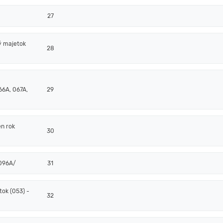
27
ý majetok
28
66A, 067A,
29
en rok
30
/096A/
31
ok (053) -
32