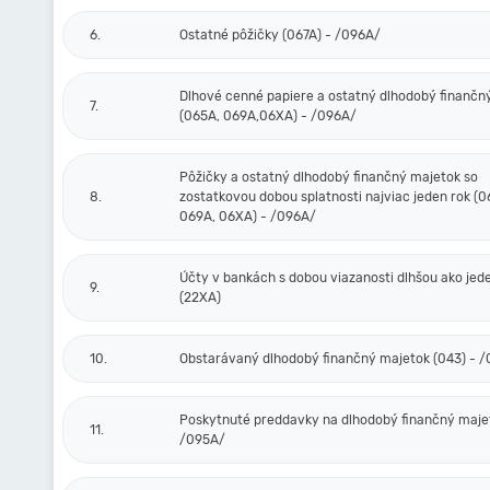
6.
Ostatné pôžičky (067A) - /096A/
Dlhové cenné papiere a ostatný dlhodobý finančn
7.
(065A, 069A,06XA) - /096A/
Pôžičky a ostatný dlhodobý finančný majetok so
8.
zostatkovou dobou splatnosti najviac jeden rok (0
069A, 06XA) - /096A/
Účty v bankách s dobou viazanosti dlhšou ako jed
9.
(22XA)
10.
Obstarávaný dlhodobý finančný majetok (043) - 
Poskytnuté preddavky na dlhodobý finančný majet
11.
/095A/