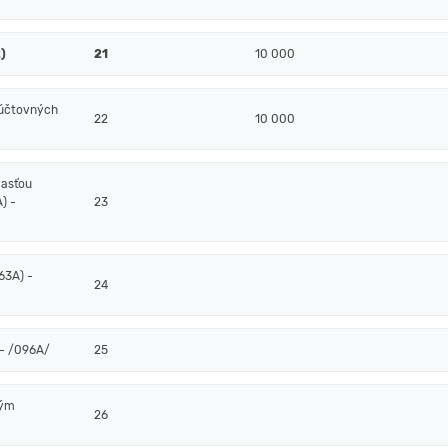
)
21
10 000
 účtovných
22
10 000
časťou
) -
23
63A) -
24
- /096A/
25
ným
26