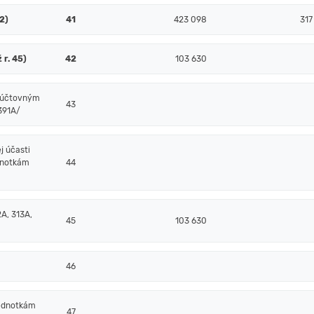
52)
41
423 098
317
 r. 45)
42
103 630
m účtovným
43
/391A/
j účasti
dnotkám
44
A, 313A,
45
103 630
46
jednotkám
47