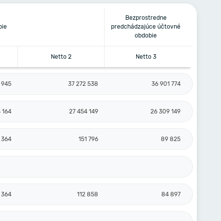
Bezprostredne
bie
predchádzajúce účtovné
obdobie
Netto 2
Netto 3
 945
37 272 538
36 901 774
 164
27 454 149
26 309 149
 364
151 796
89 825
 364
112 858
84 897