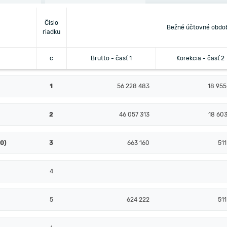
Číslo
Bežné účtovné obdo
riadku
c
Brutto - časť 1
Korekcia - časť 2
1
56 228 483
18 955
2
46 057 313
18 603
10)
3
663 160
511
4
5
624 222
511