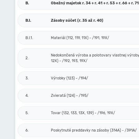
B.
Obežný majetok r. 34 + r. 41 + r. 53 + r. 66 + r. 71
B.I.
Zásoby súčet (r. 35 až r. 40)
B.I.1.
Materiál (112, 119, 11X) - /191, 19X/
Nedokončená výroba a polotovary vlastnej výroby 
2.
12X) - /192, 193, 19X/
3.
Výrobky (123) - /194/
4.
Zvieratá (124) - /195/
5.
Tovar (132, 133, 13X, 139) - /196, 19X/
6.
Poskytnuté preddavky na zásoby (314A) - /391A/