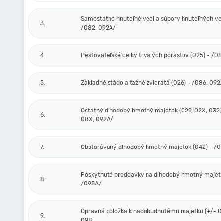
Samostatné hnuteľné veci a súbory hnuteľných vec
3.
/082, 092A/
4.
Pestovateľské celky trvalých porastov (025) - /0
5.
Základné stádo a ťažné zvieratá (026) - /086, 09
Ostatný dlhodobý hmotný majetok (029, 02X, 032)
6.
08X, 092A/
7.
Obstarávaný dlhodobý hmotný majetok (042) - /
Poskytnuté preddavky na dlhodobý hmotný majeto
8.
/095A/
Opravná položka k nadobudnutému majetku (+/- 0
9.
098