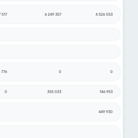
7 517
6 249 357
4 526 053
 776
0
0
0
355 033
146 953
449 930