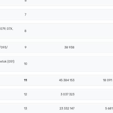
6
7
079, 07X,
8
 /093/
9
38 938
etok (051)
10
11
45 384 153
18 091
12
3 037 323
13
23 332 147
5 681