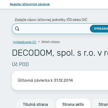
Register účtovných závierok
Zadajte názov účtovnej jednotky, IČO alebo DIČ
VYHĽADA
Detail výkazu
Vyhľadávanie ÚJ
DECODOM, spol. s r.o. v r
Úč POD
Účtovná závierka k 31.12.2014
Titulná strana
Strana aktív
Stra