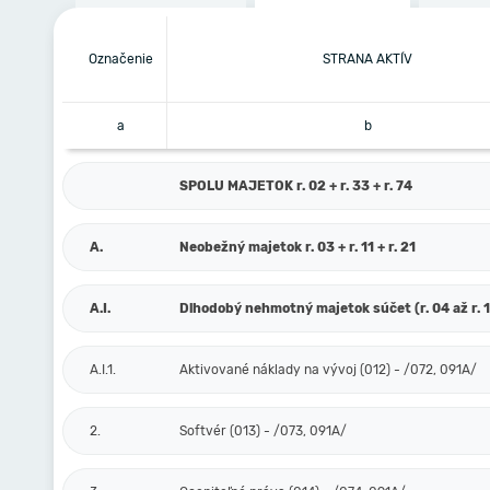
Označenie
STRANA AKTÍV
a
b
SPOLU MAJETOK r. 02 + r. 33 + r. 74
A.
Neobežný majetok r. 03 + r. 11 + r. 21
A.I.
Dlhodobý nehmotný majetok súčet (r. 04 až r. 
A.I.1.
Aktivované náklady na vývoj (012) - /072, 091A/
2.
Softvér (013) - /073, 091A/