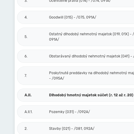
3.
Oceniteľné práva (014) - /074, 091A/
4.
Goodwill (015) - /075, 091A/
Ostatný dlhodobý nehmotný majetok (019, 01X) - /
5.
091A/
6.
Obstarávaný dlhodobý nehmotný majetok (041) -
Poskytnuté preddavky na dlhodobý nehmotný maj
7.
- /095A/
A.II.
Dlhodobý hmotný majetok súčet (r. 12 až r. 20)
A.II.1.
Pozemky (031) - /092A/
2.
Stavby (021) - /081, 092A/