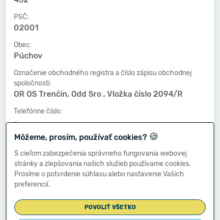
PSČ:
02001
Obec:
Púchov
Označenie obchodného registra a číslo zápisu obchodnej
spoločnosti:
OR OS Trenčín, Odd Sro , Vložka číslo 2094/R
Telefónne číslo:
-
🍪
Môžeme, prosím, používať cookies?
Faxové číslo:
-
S cieľom zabezpečenia správneho fungovania webovej
stránky a zlepšovania našich služieb používame cookies.
E-mailová adresa:
Prosíme o potvrdenie súhlasu alebo nastavenie Vašich
-
preferencií.
POVOLIŤ VŠETKO
Zostavená dňa: