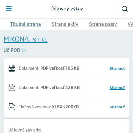
Účtovný výkaz
Titulná strana
Strana aktív
Strana pasív
Vý
MIKONA, s r.o.
Úč POD
Dokument:
PDF veľkosť 705 KB
Stiahnuť
Dokument:
PDF veľkosť 438 KB
Stiahnuť
Tlačová zostava:
XLSX <200KB
Stiahnuť
Účtovná závierka