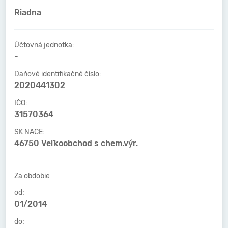
Riadna
Účtovná jednotka:
-
Daňové identifikačné číslo:
2020441302
IČO:
31570364
SK NACE:
46750 Veľkoobchod s chem.výr.
Za obdobie
od:
01/2014
do: