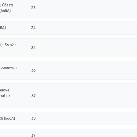
j účasti
33
(665A)
65A)
34
. 36 až r.
35
epojených
36
elovej
notiek
37
ku (666A)
38
39