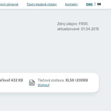
|
SK
ných závierok
Často kladené otázky
Kontakty
ENG
Zdroj údajov: FRSR,
aktualizované: 01.04.2015
eľkosť 432 KB
Tlačová zostava:
XLSX <200KB
Stiahnuť