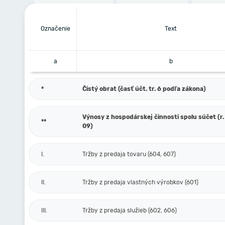
Označenie
Text
a
b
*
Čistý obrat (časť účt. tr. 6 podľa zákona)
Výnosy z hospodárskej činnosti spolu súčet (r. 
**
09)
I.
Tržby z predaja tovaru (604, 607)
II.
Tržby z predaja vlastných výrobkov (601)
III.
Tržby z predaja služieb (602, 606)