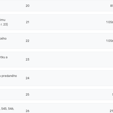
20
8
nému
21
1 05
r. 23)
obého
22
1 05
tku a
23
a predaného
24
25
 545, 546,
26
21