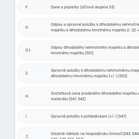
F.
Dane a poplatky (účtová skupina 53)
Odpisy a opravné položky k dlhodobému nehmot
G.
majetku a dlhodobému hmotnému majetku (r. 22 + 
Odpisy dlhodobého nehmotného majetku a dlhod
G.1.
hmotného majetku (551)
Opravné položky k dlhodobému nehmotnému maje
2.
dlhodobému hmotnému majetku (+/-) (553)
Zostatková cena predaného dlhodobého majetku 
H.
materiálu (541, 542)
I.
Opravné položky k pohľadávkam (+/-) (547)
Ostatné náklady na hospodársku činnosť (543, 544,
J.