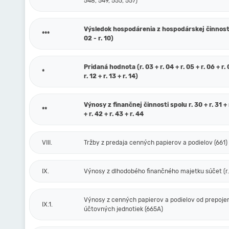
548, 549, 555, 557)
Výsledok hospodárenia z hospodárskej činnosti 
***
02 - r. 10)
Pridaná hodnota (r. 03 + r. 04 + r. 05 + r. 06 + r. 0
*
r. 12 + r. 13 + r. 14)
Výnosy z finančnej činnosti spolu r. 30 + r. 31 + r
**
+ r. 42 + r. 43 + r. 44
VIII.
Tržby z predaja cenných papierov a podielov (661)
IX.
Výnosy z dlhodobého finančného majetku súčet (r. 
Výnosy z cenných papierov a podielov od prepoje
IX.1.
účtovných jednotiek (665A)