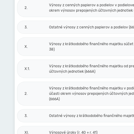
Výnosy z cenných papierov a podielov v podielove
2.
okrem výnosov prepojených účtovných jednotiek 
3.
Ostatné výnosy z cenných papierov a podielov (6
Výnosy z krátkodobého finančného majetku súčet (r
X.
38)
Výnosy z krátkodobého finančného majetku od pr
X.1.
účtovných jednotiek (666A)
Výnosy z krátkodobého finančného majetku v podi
2.
účasti okrem výnosov prepojených účtovných jed
(666A)
3.
Ostatné výnosy z krátkodobého finančného majet
XI.
Výnosové úroky (r. 40 + r. 41)