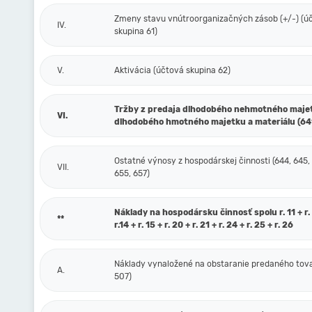
Zmeny stavu vnútroorganizačných zásob (+/-) (ú
IV.
skupina 61)
V.
Aktivácia (účtová skupina 62)
Tržby z predaja dlhodobého nehmotného maje
VI.
dlhodobého hmotného majetku a materiálu (64
Ostatné výnosy z hospodárskej činnosti (644, 645,
VII.
655, 657)
Náklady na hospodársku činnosť spolu r. 11 + r. 1
**
r.14 + r. 15 + r. 20 + r. 21 + r. 24 + r. 25 + r. 26
Náklady vynaložené na obstaranie predaného tova
A.
507)