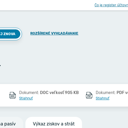
Čo je register účtov
ROZŠÍRENÉ VYHĽADÁVANIE
J ZNOVA
.
Dokument:
DOC veľkosť 905 KB
Dokument:
PDF v
Stiahnuť
Stiahnuť
na pasív
Výkaz ziskov a strát