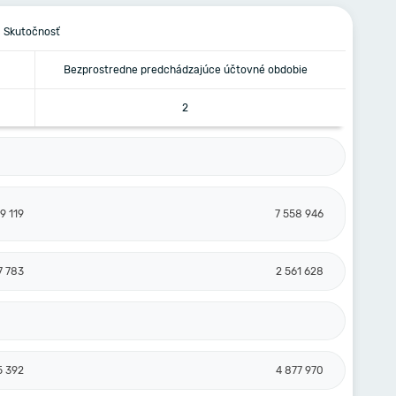
Skutočnosť
Bezprostredne predchádzajúce účtovné obdobie
2
9 119
7 558 946
7 783
2 561 628
5 392
4 877 970