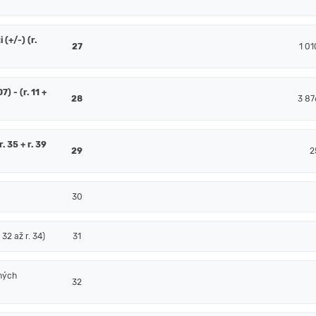
(+/-) (r.
27
1 01
7) - (r. 11 +
28
3 87
. 35 + r. 39
29
2
30
32 až r. 34)
31
ných
32