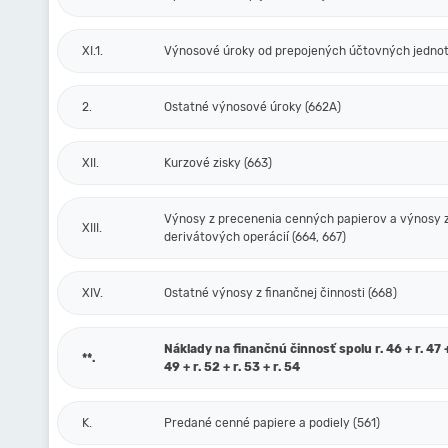
XI.1.
Výnosové úroky od prepojených účtovných jednot
2.
Ostatné výnosové úroky (662A)
XII.
Kurzové zisky (663)
Výnosy z precenenia cenných papierov a výnosy 
XIII.
derivátových operácií (664, 667)
XIV.
Ostatné výnosy z finančnej činnosti (668)
Náklady na finančnú činnosť spolu r. 46 + r. 47 + 
**.
49 + r. 52 + r. 53 + r. 54
K.
Predané cenné papiere a podiely (561)