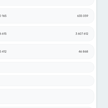
0 165
635 059
6 615
3 607 612
5 412
46 868