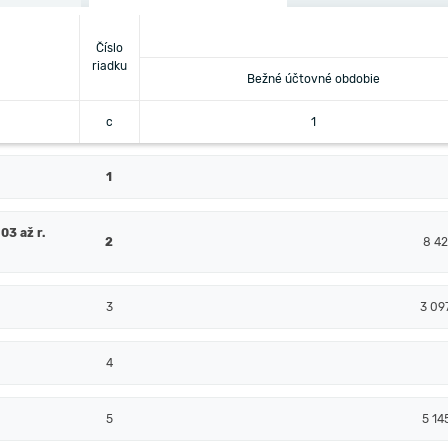
Číslo
riadku
Bežné účtovné obdobie
c
1
1
03 až r.
2
8 42
3
3 09
4
5
5 14