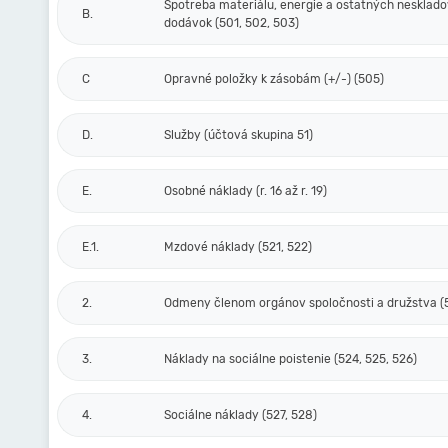
Spotreba materiálu, energie a ostatných nesklad
B.
dodávok (501, 502, 503)
C
Opravné položky k zásobám (+/-) (505)
D.
Služby (účtová skupina 51)
E.
Osobné náklady (r. 16 až r. 19)
E.1.
Mzdové náklady (521, 522)
2.
Odmeny členom orgánov spoločnosti a družstva (
3.
Náklady na sociálne poistenie (524, 525, 526)
4.
Sociálne náklady (527, 528)