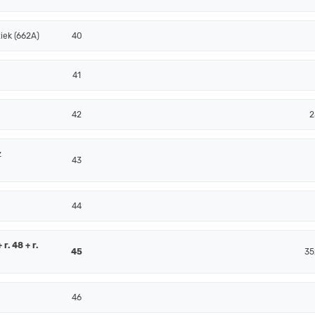
iek (662A)
40
41
42
2
z
43
44
r. 48 + r.
45
35
46