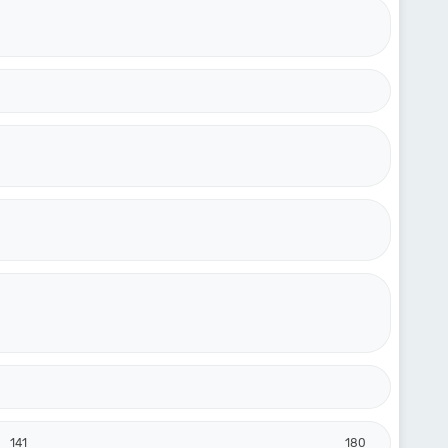
141
180