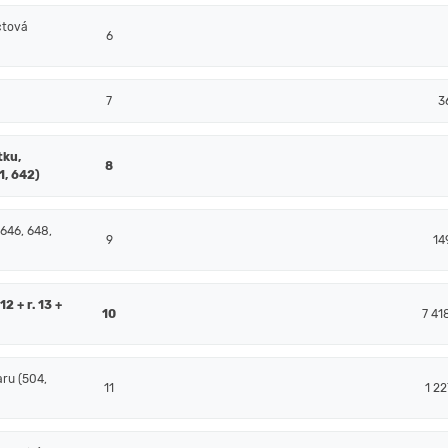
čtová
6
7
3
tku,
8
1, 642)
 646, 648,
9
14
2 + r. 13 +
10
7 41
ru (504,
11
1 22